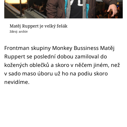
Sex a vztahy
Videa
Matěj Ruppert je velký fešák
Sledujte prima+
Zdroj: archiv
Přihlášení
Frontman skupiny Monkey Bussiness Matěj
Ruppert se poslední dobou zamiloval do
kožených oblečků a skoro v něčem jiném, než
Sledujte nás
v sado maso úboru už ho na podiu skoro
nevidíme.