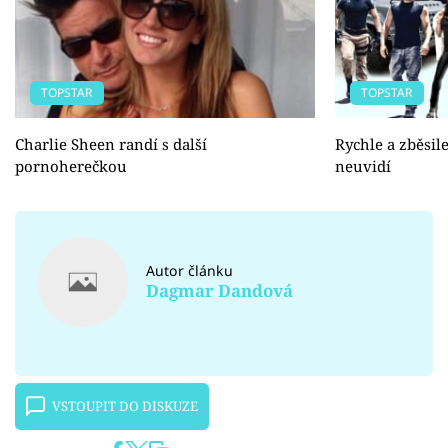
TOPSTAR
TOPSTAR
Charlie Sheen randí s další
Rychle a zběsil
pornoherečkou
neuvidí
Autor článku
Dagmar Dandová
VSTOUPIT DO DISKUZE