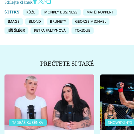
Sdílejte článek
ŠTÍTKY
KŮŽE
MONKEY BUSINESS
MATĚJ RUPPERT
IMAGE
BLOND
BRUNETY
GEORGE MICHAEL
JIŘÍ ŠLÉGR
PETRA FALTÝNOVÁ
TOXIQUE
PŘEČTĚTE SI TAKÉ
TADEÁŠ KUBĚNKA
SHOWBYZNYS