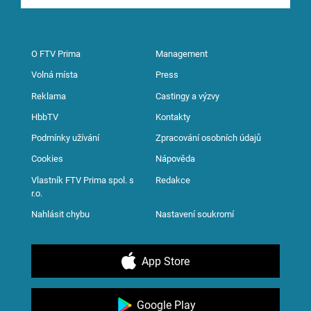
O FTV Prima
Management
Volná místa
Press
Reklama
Castingy a výzvy
HbbTV
Kontakty
Podmínky užívání
Zpracování osobních údajů
Cookies
Nápověda
Vlastník FTV Prima spol. s
Redakce
r.o.
Nahlásit chybu
Nastavení soukromí
App Store
Google Play