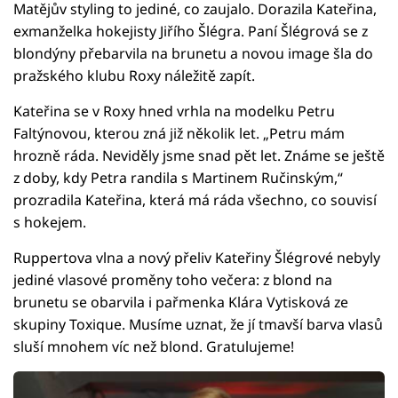
Matějův styling to jediné, co zaujalo. Dorazila Kateřina,
exmanželka hokejisty Jiřího Šlégra. Paní Šlégrová se z
blondýny přebarvila na brunetu a novou image šla do
pražského klubu Roxy náležitě zapít.
Kateřina se v Roxy hned vrhla na modelku Petru
Faltýnovou, kterou zná již několik let. „Petru mám
hrozně ráda. Neviděly jsme snad pět let. Známe se ještě
z doby, kdy Petra randila s Martinem Ručinským,“
prozradila Kateřina, která má ráda všechno, co souvisí
s hokejem.
Ruppertova vlna a nový přeliv Kateřiny Šlégrové nebyly
jediné vlasové proměny toho večera: z blond na
brunetu se obarvila i pařmenka Klára Vytisková ze
skupiny Toxique. Musíme uznat, že jí tmavší barva vlasů
sluší mnohem víc než blond. Gratulujeme!