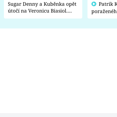
Sugar Denny a Kuběnka opět
Patrik Kincl se zastal
útočí na Veronicu Biasiol.
poraženéh
Proč je podle nich falešná a
fanoušci n
lže o své nevěře?