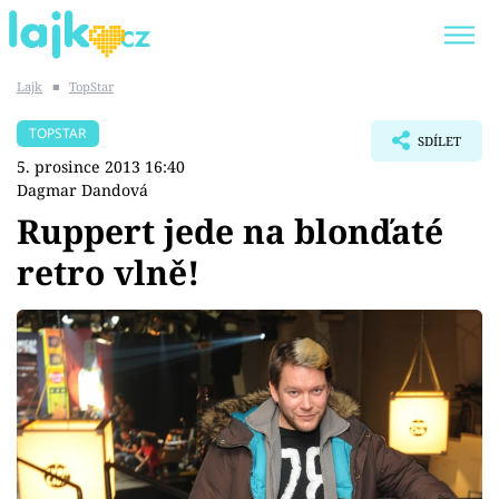
Lajk
■
TopStar
Trendy:
KARLOS VÉMOLA
ONLYFANS
TOPSTAR
SDÍLET
SHOPAHOLICADEL
CLASH OF THE STARS
5. prosince 2013 16:40
Dagmar Dandová
Ruppert jede na blonďaté
retro vlně!
Témata
Showbyznys
Youtubeři
Virály