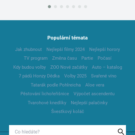
Populární témata
Jak zhubnout
Nejlepší filmy 2024
Nejlepší horory
TV program
Změna času
Partie
Počasí
Kdy budou volby
ZOO Nové začátky
Auto – katalog
7 pádů Honzy Dědka
Volby 2025
Svařené víno
Tatarák podle Pohlreicha
Aloe vera
Pěstování lichořeřišnice
Výpočet ascendentu
Tvarohové knedlíky
Nejlepší palačinky
Švestkový koláč