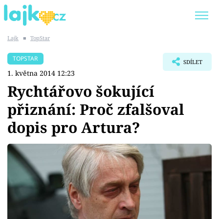
Lajk
■
TopStar
Trendy:
KARLOS VÉMOLA
ONLYFANS
TOPSTAR
SDÍLET
SHOPAHOLICADEL
CLASH OF THE STARS
1. května 2014 12:23
Rychtářovo šokující
přiznání: Proč zfalšoval
dopis pro Artura?
Témata
Showbyznys
Youtubeři
Virály