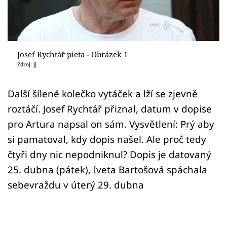
Sex a vztahy
Videa
Sledujte prima+
Josef Rychtář pieta - Obrázek 1
Zdroj: jj
Přihlášení
Další šílené kolečko vytáček a lží se zjevně
roztáčí. Josef Rychtář přiznal, datum v dopise
Sledujte nás
pro Artura napsal on sám. Vysvětlení: Prý aby
si pamatoval, kdy dopis našel. Ale proč tedy
čtyři dny nic nepodniknul? Dopis je datovaný
25. dubna (pátek), Iveta Bartošová spáchala
sebevraždu v úterý 29. dubna