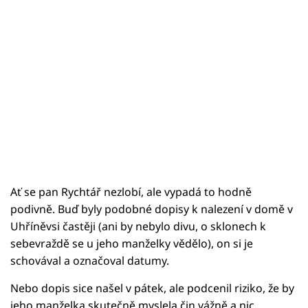
Ať se pan Rychtář nezlobí, ale vypadá to hodně
podivně. Buď byly podobné dopisy k nalezení v domě v
Uhříněvsi častěji (ani by nebylo divu, o sklonech k
sebevraždě se u jeho manželky vědělo), on si je
schovával a označoval datumy.
Nebo dopis sice našel v pátek, ale podcenil riziko, že by
jeho manželka skutečně myslela čin vážně a nic