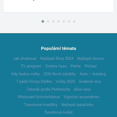
Populární témata
Jak zhubnout
Nejlepší filmy 2024
Nejlepší horory
TV program
Změna času
Partie
Počasí
Kdy budou volby
ZOO Nové začátky
Auto – katalog
7 pádů Honzy Dědka
Volby 2025
Svařené víno
Tatarák podle Pohlreicha
Aloe vera
Pěstování lichořeřišnice
Výpočet ascendentu
Tvarohové knedlíky
Nejlepší palačinky
Švestkový koláč