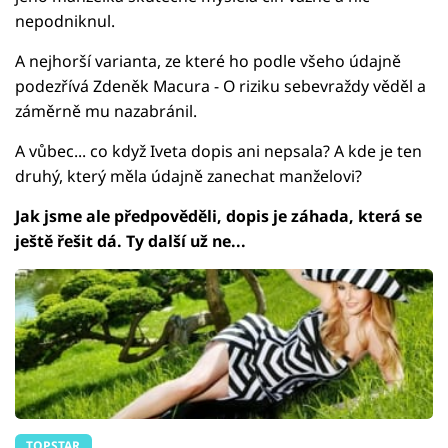
nepodniknul.
A nejhorší varianta, ze které ho podle všeho údajně
podezřívá Zdeněk Macura - O riziku sebevraždy věděl a
záměrně mu nazabránil.
A vůbec... co když Iveta dopis ani nepsala? A kde je ten
druhý, který měla údajně zanechat manželovi?
Jak jsme ale předpověděli, dopis je záhada, která se
ještě řešit dá. Ty další už ne...
TOPSTAR