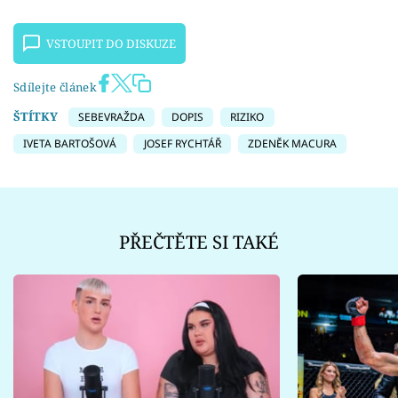
VSTOUPIT DO DISKUZE
Sdílejte článek
ŠTÍTKY
SEBEVRAŽDA
DOPIS
RIZIKO
IVETA BARTOŠOVÁ
JOSEF RYCHTÁŘ
ZDENĚK MACURA
PŘEČTĚTE SI TAKÉ