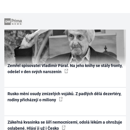
Zemřel spisovatel Vladimír Páral. Na jeho knihy se stály fronty,
odešel v den svých narozenin
Rusko mění osudy zmizelých vojáků. Z padlých dělá dezertéry,
rodiny přicházejí o miliony
Zákeřná kvasinka se šíří nemocnicemi, odolá lékům a ohrožuje
oslabené. Hlásí ji už i Česko