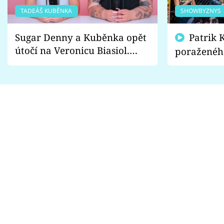
TADEÁŠ KUBĚNKA
SHOWBYZNYS
Sugar Denny a Kuběnka opět
Patrik Kincl se zastal
útočí na Veronicu Biasiol.
poraženéh
Proč je podle nich falešná a
fanoušci n
lže o své nevěře?