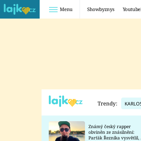
Menu
Showbyznys
Youtube
Youtuberky
Youtubeři
SHOPAHOLICADEL
FATTYPILLOW
ANNA ŠULC
FREESCOOT
SUGAR DENNY
ADAM KAJUMI
LADUŠKA
TADEÁŠ KUBĚNKA
DOMINIKA
DATEL
Trendy:
KARLO
MYSLIVCOVÁ
Známý český rapper
obviněn ze znásilnění:
Parťák Řezníka vysvětlil, 