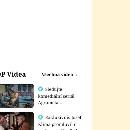
P Videa
Všechna videa
Sledujte
komediální seriál
Agrometal
exkluzivně na
prima+
Exkluzivně: Josef
Klíma promluvil o