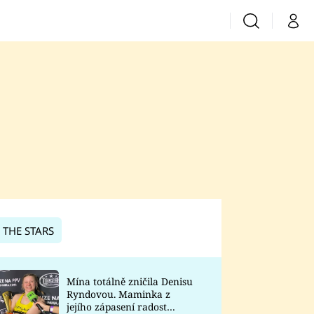
Vyhledávání
Můj 
Prima+
CNN Prima News
Prima Fresh
Prima Living
Prima Zoom
 THE STARS
Prima Lajk
Mína totálně zničila Denisu
Ryndovou. Maminka z
Sledujte nás
jejího zápasení radost