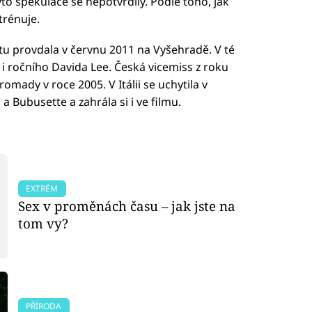
to spekulace se nepotvrdily. Podle toho, jak
trénuje.
stu provdala v červnu 2011 na Vyšehradě. V té
i ročního Davida Lee. Česká vicemiss z roku
omady v roce 2005. V Itálii se uchytila v
a Bubusette a zahrála si i ve filmu.
EXTRÉM
Sex v proměnách času – jak jste na
tom vy?
PŘÍRODA