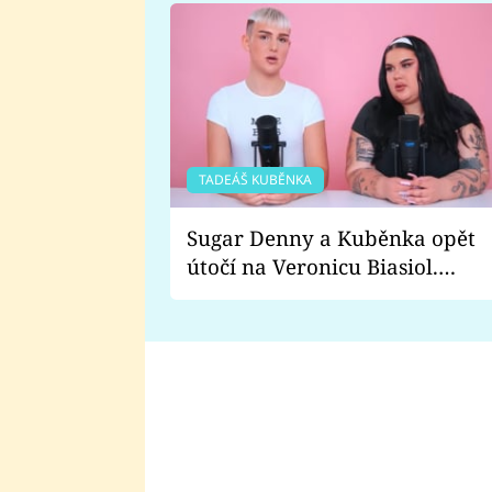
TADEÁŠ KUBĚNKA
Sugar Denny a Kuběnka opět
útočí na Veronicu Biasiol.
Proč je podle nich falešná a
lže o své nevěře?