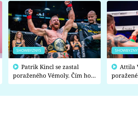
SHOWBYZNYS
SHOWBYZNY
Patrik Kincl se zastal
Attila Végh podpořil
poraženého Vémoly. Čím ho
poražené
fanoušci naštvali?
chce radě
s vítězem