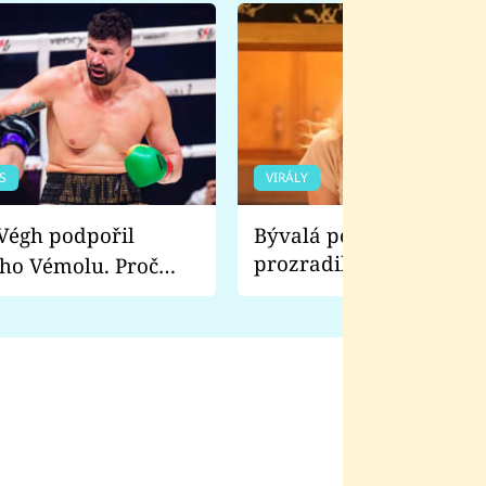
S
VIRÁLY
Bývalá pornoherečka
prozradila, co ji šokova
ho Vémolu. Proč
natáčení Euforie. Vážně
ji zápasit s ním než
bylo drsnější než hanba
 Kinclem?
filmy?