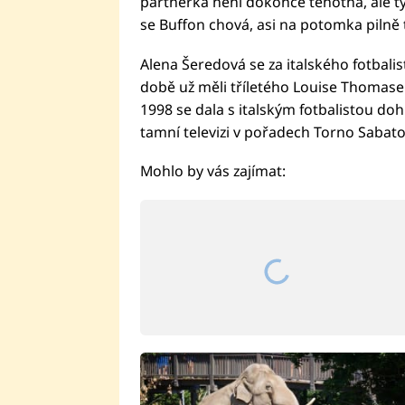
partnerka není dokonce těhotná, ale ty
se Buffon chová, asi na potomka pilně 
Alena Šeredová se za italského fotbali
době už měli tříletého Louise Thomase 
1998 se dala s italským fotbalistou dohr
tamní televizi v pořadech Torno Sabato 
Mohlo by vás zajímat: