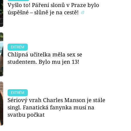
Vyšlo to! Páření slonů v Praze bylo
úspěšné – slůně je na cestě!
EXTRÉM
Chlípná učitelka měla sex se
studentem. Bylo mu jen 13!
EXTRÉM
Sériový vrah Charles Manson je stále
singl. Fanatická fanynka musí na
svatbu počkat