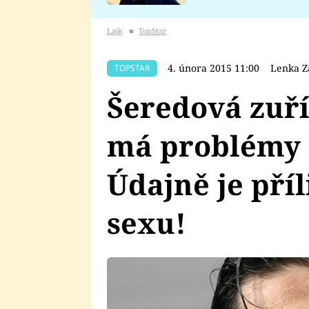
se v Plzni stalo
Lajk
■
TopStar
4. února 2015 11:00
Lenka Z
TOPSTAR
Šeredová zuří
má problémy 
Údajně je příl
sexu!