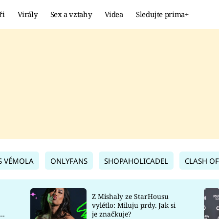
ři
Virály
Sex a vztahy
Videa
Sledujte prima+
Showbyznys
Extrém
VIRÁLY
KURIOZITY
VIDEA
KVÍZY
S VÉMOLA
ONLYFANS
SHOPAHOLICADEL
CLASH OF
Z Mishaly ze StarHousu
vylétlo: Miluju prdy. Jak si
co
je značkuje?