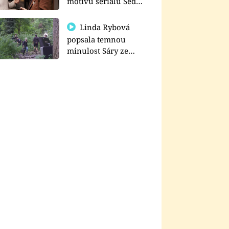
motivu seriálu Sedm
schodů k moci
Linda Rybová
popsala temnou
minulost Sáry ze
seriálu Zákony vlka