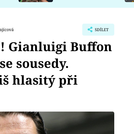
ajícová
SDÍLET
! Gianluigi Buffon
se sousedy.
iš hlasitý při