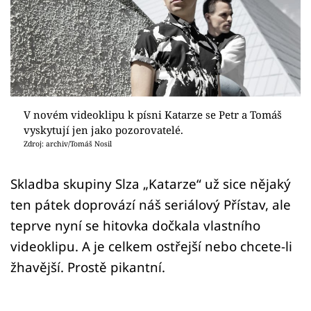
Sex a vztahy
Videa
Sledujte prima+
Přihlášení
V novém videoklipu k písni Katarze se Petr a Tomáš
vyskytují jen jako pozorovatelé.
Zdroj: archiv/Tomáš Nosil
Sledujte nás
Skladba skupiny Slza „Katarze“ už sice nějaký
ten pátek doprovází náš seriálový Přístav, ale
teprve nyní se hitovka dočkala vlastního
videoklipu. A je celkem ostřejší nebo chcete-li
žhavější. Prostě pikantní.