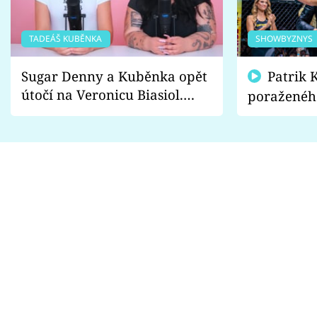
TADEÁŠ KUBĚNKA
SHOWBYZNYS
Sugar Denny a Kuběnka opět
Patrik Kincl se zastal
útočí na Veronicu Biasiol.
poraženéh
Proč je podle nich falešná a
fanoušci n
lže o své nevěře?