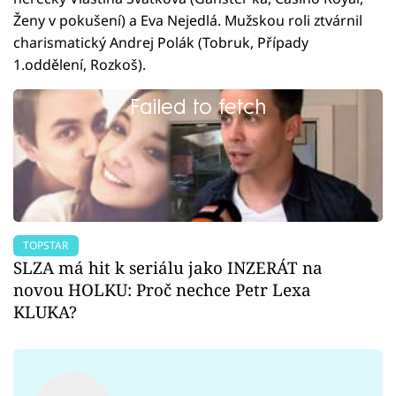
Ženy v pokušení) a Eva Nejedlá. Mužskou roli ztvárnil
charismatický Andrej Polák (Tobruk, Případy
1.oddělení, Rozkoš).
Failed to fetch
TOPSTAR
SLZA má hit k seriálu jako INZERÁT na
novou HOLKU: Proč nechce Petr Lexa
KLUKA?