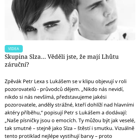
VIDEA
Skupina Slza… Věděli jste, že mají Lhůtu
záruční?
Zpěvák Petr Lexa s Lukášem se v klipu objevují v roli
pozorovatelů - průvodců dějem. „Nikdo nás nevidí,
nikdo si nás nevšímá, představujeme jakési
pozorovatele, anděly strážné, kteří dohlíží nad hlavními
aktéry příběhu,“ popisují Petr s Lukášem a dodávají:
„Naše písničky jsou o emocích. Ty můžou být jak veselé,
tak smutné – stejně jako Slza – štěstí i smutku. Vizuálně
tento protiklad nejlépe vystihují barvy – proto