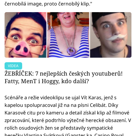
černobílá image, proto černobílý klip."
VIDEA
ŽEBŘÍČEK: 7 nejlepších českých youtuberů!
Fatty, MenT i Hoggy, kdo další?
Scénáře a režie videoklipu se ujal Vít Karas, jenž s
kapelou spolupracoval již na na písni Celibát. Díky
Karasově citu pro kameru a detail získal klip až filmové
zpracování, které podtrhlo výtečné herecké obsazení. V
rolích osudových žen se představily sympatické
herečky Vlastina Svátková (Ganster ka, Casino Royal,