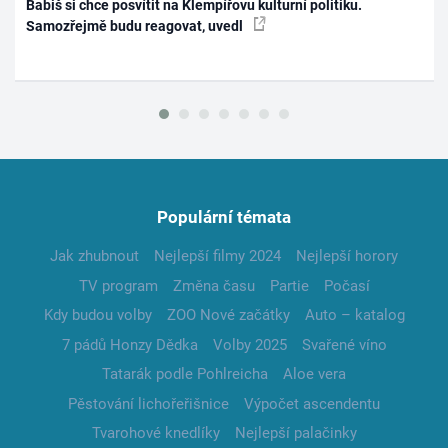
Babiš si chce posvítit na Klempířovu kulturní politiku.
Samozřejmě budu reagovat, uvedl
Populární témata
Jak zhubnout
Nejlepší filmy 2024
Nejlepší horory
TV program
Změna času
Partie
Počasí
Kdy budou volby
ZOO Nové začátky
Auto – katalog
7 pádů Honzy Dědka
Volby 2025
Svařené víno
Tatarák podle Pohlreicha
Aloe vera
Pěstování lichořeřišnice
Výpočet ascendentu
Tvarohové knedlíky
Nejlepší palačinky