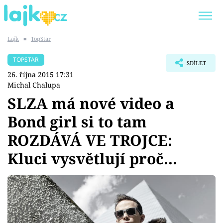
Lajk
■
TopStar
Trendy:
KARLOS VÉMOLA
ONLYFANS
TOPSTAR
SDÍLET
SHOPAHOLICADEL
CLASH OF THE STARS
26. října 2015 17:31
Michal Chalupa
SLZA má nové video a
Bond girl si to tam
Témata
ROZDÁVÁ VE TROJCE:
Showbyznys
Kluci vysvětlují proč...
Youtubeři
Virály