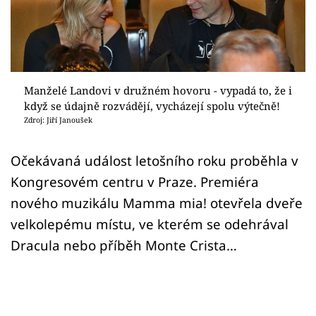
Sex a vztahy
Videa
Sledujte prima+
Manželé Landovi v družném hovoru - vypadá to, že i
když se údajně rozvádějí, vycházejí spolu výtečně!
Přihlášení
Zdroj: Jiří Janoušek
Očekávaná událost letošního roku proběhla v
Sledujte nás
Kongresovém centru v Praze. Premiéra
nového muzikálu Mamma mia! otevřela dveře
velkolepému místu, ve kterém se odehrával
Dracula nebo příběh Monte Crista…