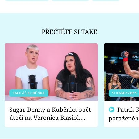
PŘEČTĚTE SI TAKÉ
TADEÁŠ KUBĚNKA
SHOWBYZNYS
Sugar Denny a Kuběnka opět
Patrik Kincl se zastal
útočí na Veronicu Biasiol.
poraženéh
Proč je podle nich falešná a
fanoušci n
lže o své nevěře?