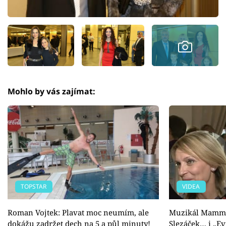
Mohlo by vás zajímat:
TOPSTAR
VIDEA
Roman Vojtek: Plavat moc neumím, ale
Muzikál Mamma
dokážu zadržet dech na 5 a půl minuty!
Slezáček… i „Ev