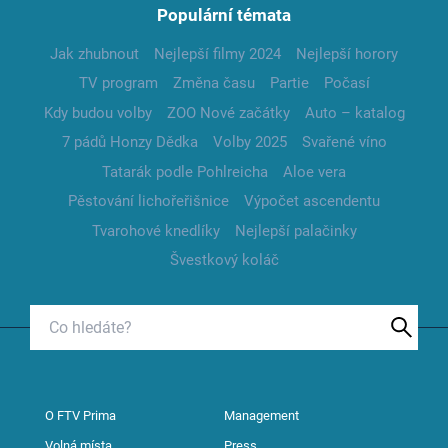
Populární témata
Jak zhubnout
Nejlepší filmy 2024
Nejlepší horory
TV program
Změna času
Partie
Počasí
Kdy budou volby
ZOO Nové začátky
Auto – katalog
7 pádů Honzy Dědka
Volby 2025
Svařené víno
Tatarák podle Pohlreicha
Aloe vera
Pěstování lichořeřišnice
Výpočet ascendentu
Tvarohové knedlíky
Nejlepší palačinky
Švestkový koláč
O FTV Prima
Management
Volná místa
Press