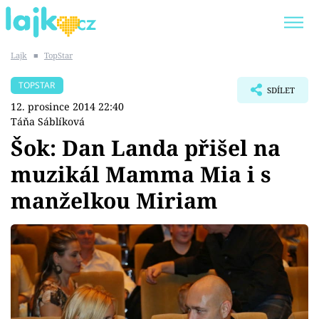
Lajk
■
TopStar
Trendy:
KARLOS VÉMOLA
ONLYFANS
TOPSTAR
SDÍLET
SHOPAHOLICADEL
CLASH OF THE STARS
12. prosince 2014 22:40
Táňa Sáblíková
Šok: Dan Landa přišel na
muzikál Mamma Mia i s
Témata
manželkou Miriam
Showbyznys
Youtubeři
Virály