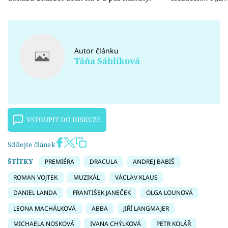
Autor článku
Táňa Sáblíková
VSTOUPIT DO DISKUZE
Sdílejte článek
ŠTÍTKY
PREMIÉRA
DRACULA
ANDREJ BABIŠ
ROMAN VOJTEK
MUZIKÁL
VÁCLAV KLAUS
DANIEL LANDA
FRANTIŠEK JANEČEK
OLGA LOUNOVÁ
LEONA MACHÁLKOVÁ
ABBA
JIŘÍ LANGMAJER
MICHAELA NOSKOVÁ
IVANA CHÝLKOVÁ
PETR KOLÁŘ