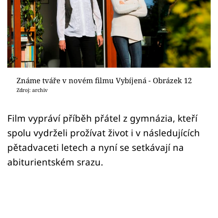
Sex a vztahy
Videa
Sledujte prima+
Přihlášení
Známe tváře v novém filmu Vybíjená - Obrázek 12
Zdroj: archiv
Sledujte nás
Film vypráví příběh přátel z gymnázia, kteří
spolu vydrželi prožívat život i v následujících
pětadvaceti letech a nyní se setkávají na
abiturientském srazu.