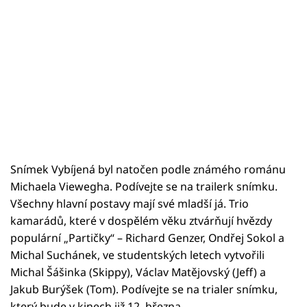
Snímek Vybíjená byl natočen podle známého románu
Michaela Viewegha. Podívejte se na trailerk snímku.
Všechny hlavní postavy mají své mladší já. Trio
kamarádů, které v dospělém věku ztvárňují hvězdy
populární „Partičky“ – Richard Genzer, Ondřej Sokol a
Michal Suchánek, ve studentských letech vytvořili
Michal Šášinka (Skippy), Václav Matějovský (Jeff) a
Jakub Burýšek (Tom). Podívejte se na trialer snímku,
který bude v kinech již 12. března.