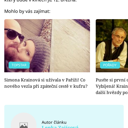
Mohlo by vás zajímat:
TOPSTAR
POŘADY
Simona Krainová si užívala v Paříži! Co
Pusťte si první
nového vezla při zpáteční cestě v kufru?
Vybíjená! Krai
další hvězdy 
Autor článku
Lenka Zajícová