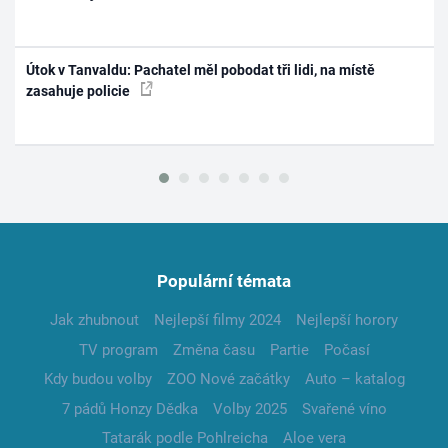
Útok v Tanvaldu: Pachatel měl pobodat tři lidi, na místě
zasahuje policie
Populární témata
Jak zhubnout
Nejlepší filmy 2024
Nejlepší horory
TV program
Změna času
Partie
Počasí
Kdy budou volby
ZOO Nové začátky
Auto – katalog
7 pádů Honzy Dědka
Volby 2025
Svařené víno
Tatarák podle Pohlreicha
Aloe vera