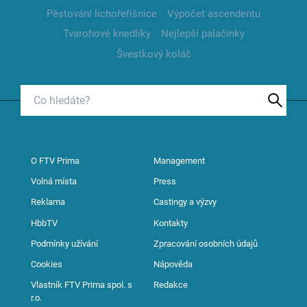
Pěstování lichořeřišnice
Výpočet ascendentu
Tvarohové knedlíky
Nejlepší palačinky
Švestkový koláč
O FTV Prima
Management
Volná místa
Press
Reklama
Castingy a výzvy
HbbTV
Kontakty
Podmínky užívání
Zpracování osobních údajů
Cookies
Nápověda
Vlastník FTV Prima spol. s
Redakce
r.o.