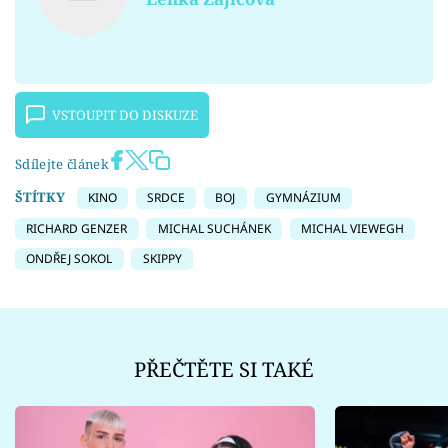
VSTOUPIT DO DISKUZE
Sdílejte článek
ŠTÍTKY
KINO
SRDCE
BOJ
GYMNÁZIUM
RICHARD GENZER
MICHAL SUCHÁNEK
MICHAL VIEWEGH
ONDŘEJ SOKOL
SKIPPY
PŘEČTĚTE SI TAKÉ