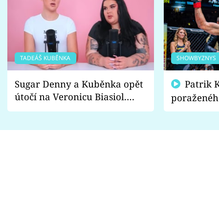
TADEÁŠ KUBĚNKA
SHOWBYZNYS
Sugar Denny a Kuběnka opět
Patrik Kincl se zastal
útočí na Veronicu Biasiol.
poraženéh
Proč je podle nich falešná a
fanoušci n
lže o své nevěře?