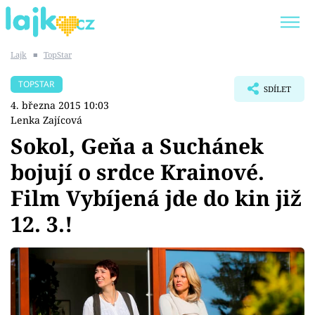
Lajk
■
TopStar
Trendy:
KARLOS VÉMOLA
ONLYFANS
TOPSTAR
SDÍLET
SHOPAHOLICADEL
CLASH OF THE STARS
4. března 2015 10:03
Lenka Zajícová
Sokol, Geňa a Suchánek
bojují o srdce Krainové.
Témata
Film Vybíjená jde do kin již
Showbyznys
12. 3.!
Youtubeři
Virály