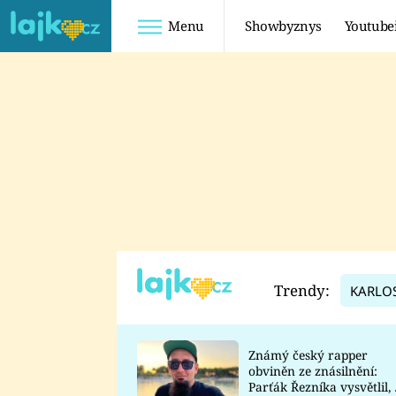
Menu
Showbyznys
Youtube
Youtuberky
Youtubeři
SHOPAHOLICADEL
FATTYPILLOW
ANNA ŠULC
FREESCOOT
SUGAR DENNY
ADAM KAJUMI
LADUŠKA
TADEÁŠ KUBĚNKA
DOMINIKA
DATEL
Trendy:
KARLO
MYSLIVCOVÁ
Známý český rapper
obviněn ze znásilnění:
Parťák Řezníka vysvětlil, 