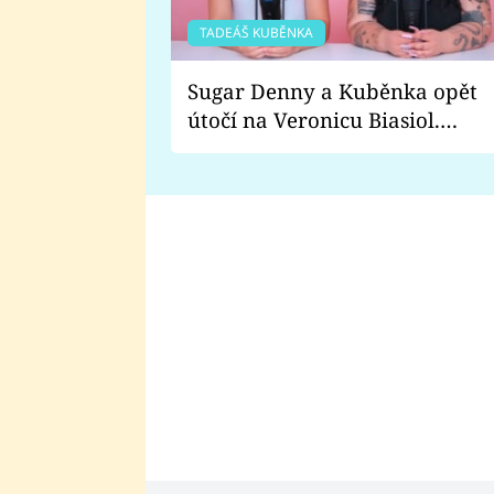
TADEÁŠ KUBĚNKA
Sugar Denny a Kuběnka opět
útočí na Veronicu Biasiol.
Proč je podle nich falešná a
lže o své nevěře?