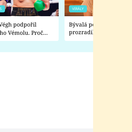
S
VIRÁLY
Bývalá pornoherečka
prozradila, co ji šokova
ho Vémolu. Proč
natáčení Euforie. Vážně
ji zápasit s ním než
bylo drsnější než hanba
 Kinclem?
filmy?