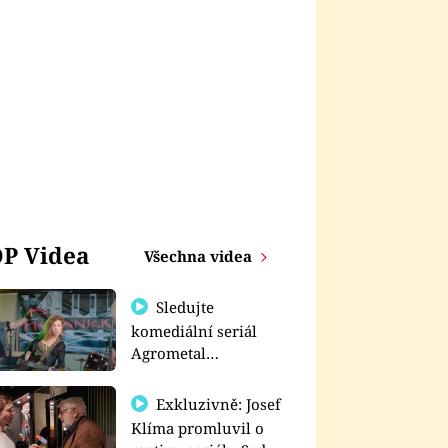
P Videa
Všechna videa
Sledujte
komediální seriál
Agrometal
exkluzivně na
prima+
Exkluzivně: Josef
Klíma promluvil o