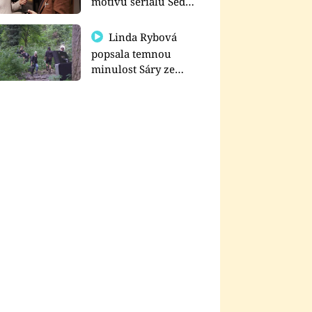
motivu seriálu Sedm
schodů k moci
Linda Rybová
popsala temnou
minulost Sáry ze
seriálu Zákony vlka