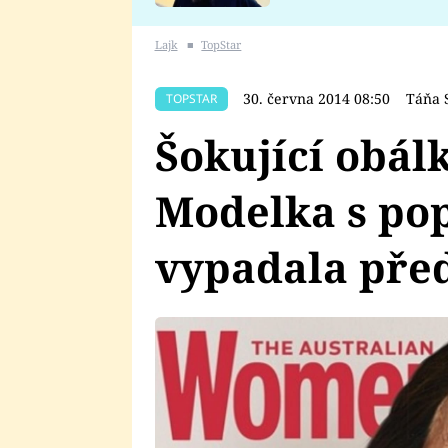
se v Plzni stalo
Lajk
■
TopStar
30. června 2014 08:50
Táňa 
TOPSTAR
Šokující obál
Modelka s pop
vypadala pře