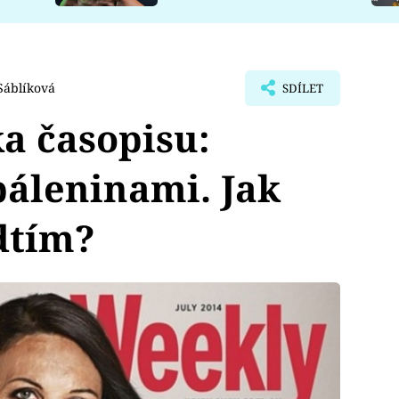
Sáblíková
SDÍLET
ka časopisu:
áleninami. Jak
dtím?