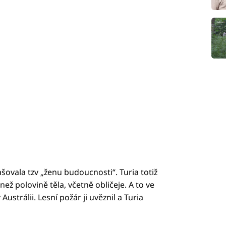
ašovala tzv „ženu budoucnosti“. Turia totiž
ež polovině těla, včetně obličeje. A to ve
Austrálii. Lesní požár ji uvěznil a Turia