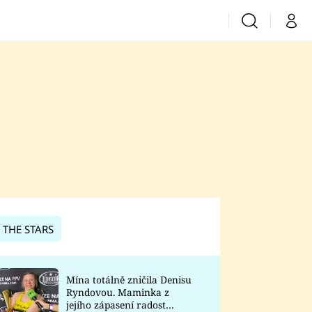
Vyhledávání
Můj 
Prima+
CNN Prima News
Prima Fresh
Prima Living
Prima Zoom
 THE STARS
Prima Lajk
Mína totálně zničila Denisu
Ryndovou. Maminka z
Sledujte nás
jejího zápasení radost