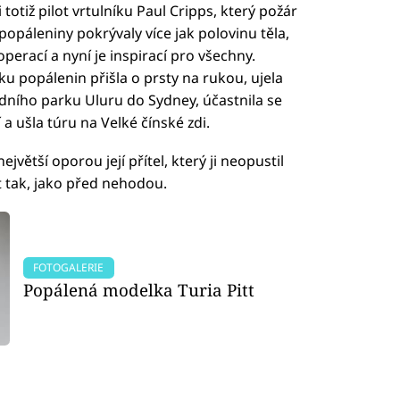
i totiž pilot vrtulníku Paul Cripps, který požár
popáleniny pokrývaly více jak polovinu těla,
perací a nyní je inspirací pro všechny.
 popálenin přišla o prsty na rukou, ujela
dního parku Uluru do Sydney, účastnila se
a ušla túru na Velké čínské zdi.
jvětší oporou její přítel, který ji neopustil
t tak, jako před nehodou.
FOTOGALERIE
Popálená modelka Turia Pitt