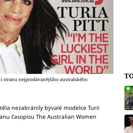
TO
lní stranu nejprodávanějšího australského
těla nezabránily bývalé modelce Turii
stranu časopisu The Australian Women