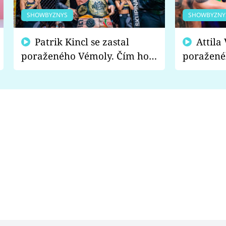
SHOWBYZNYS
SHOWBYZNY
Patrik Kincl se zastal
Attila Végh podpořil
poraženého Vémoly. Čím ho
poražené
fanoušci naštvali?
chce radě
s vítězem