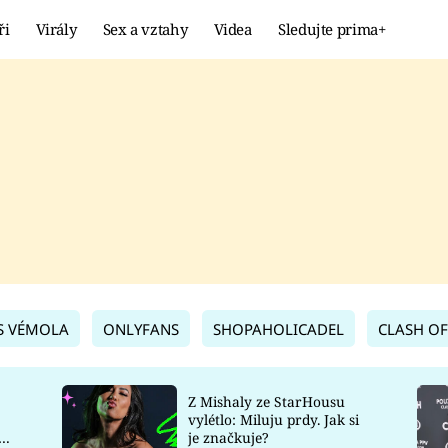
ři
Virály
Sex a vztahy
Videa
Sledujte prima+
Showbyznys
Extrém
VIRÁLY
KURIOZITY
VIDEA
KVÍZY
S VÉMOLA
ONLYFANS
SHOPAHOLICADEL
CLASH OF
Z Mishaly ze StarHousu
vylétlo: Miluju prdy. Jak si
co
je značkuje?