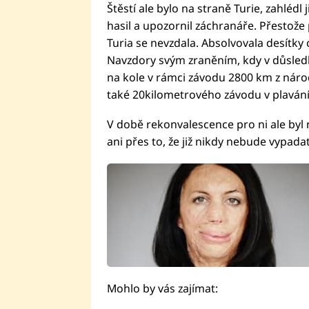
Štěstí ale bylo na straně Turie, zahlédl j
hasil a upozornil záchranáře. Přestože 
Turia se nevzdala. Absolvovala desítky o
Navzdory svým zraněním, kdy v důsledku
na kole v rámci závodu 2800 km z náro
také 20kilometrového závodu v plavání 
V době rekonvalescence pro ni ale byl ne
ani přes to, že již nikdy nebude vypada
Mohlo by vás zajímat: