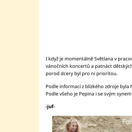
I když je momentálně Světlana v praco
vánočních koncertů a patnáct dětských
porod dcery byl pro ni prioritou.
Podle informací z blízkého zdroje byl
Podle všeho je Pepina i se svým synem
-juf-
Fai