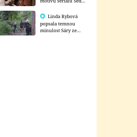
motivu seriálu Sedm
schodů k moci
Linda Rybová
popsala temnou
minulost Sáry ze
seriálu Zákony vlka