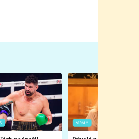
S
VIRÁLY