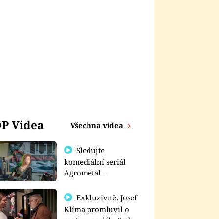
P Videa
Všechna videa
Sledujte
komediální seriál
Agrometal
exkluzivně na
prima+
Exkluzivně: Josef
Klíma promluvil o