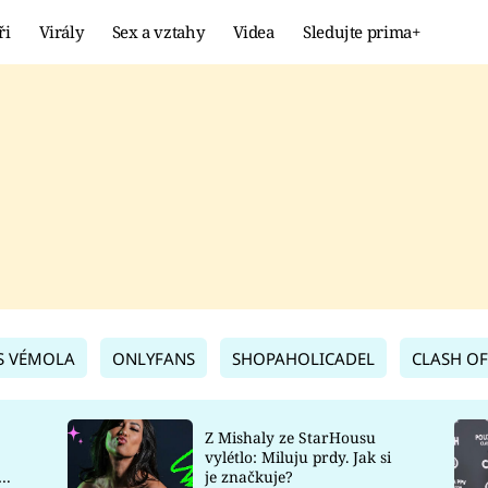
ři
Virály
Sex a vztahy
Videa
Sledujte prima+
Showbyznys
Extrém
VIRÁLY
KURIOZITY
VIDEA
KVÍZY
S VÉMOLA
ONLYFANS
SHOPAHOLICADEL
CLASH OF
Z Mishaly ze StarHousu
vylétlo: Miluju prdy. Jak si
co
je značkuje?