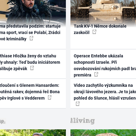
ma představila podzim: startuje
Tank KV-1 Němce dokonale
ma sport, vrací se Polabí, Zrádci
zaskočil
ové kriminálky
thiase Hložka ženy do vztahu
Operace Entebbe ukázala
dy uhnaly: Teď budu iniciátorem
schopnosti Izraele. Při
 slibuje zpěvák
osvobozování rukojmích padl br
premiéra
zloučení s Glenem Hansardem:
Video zachytilo výzkumníka na
outěná rakev, dojemná řeč Bona
okraji lávového jezera. Je to jak
zpěv Irglové s Vedderem
pohled do Slunce, hlásil vzruše