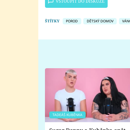
VSTOUPIT DO DISKUZE
ŠTÍTKY
POROD
DĚTSKÝ DOMOV
VÁN
TADEÁŠ KUBĚNKA