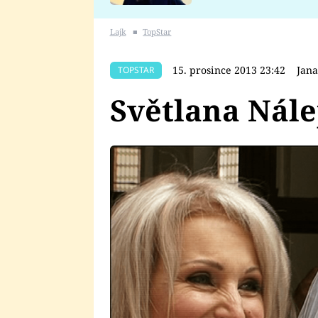
se v Plzni stalo
Lajk
■
TopStar
15. prosince 2013 23:42
Jana
TOPSTAR
Světlana Nále