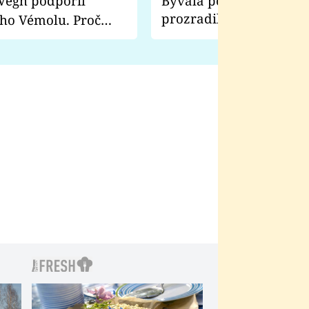
Bývalá pornoherečka
prozradila, co ji šokova
ho Vémolu. Proč
natáčení Euforie. Vážně
ji zápasit s ním než
bylo drsnější než hanba
 Kinclem?
filmy?