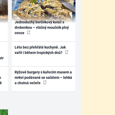
Jednoduchý borůvkový koláč s
drobenkou – vláčný moučník plný
ovoce
Léto bez přehřáté kuchyně. Jak
vařit i během tropických dnů?
atr
Rýžové burgery s kuřecím masem a
o
mrkví podávané se salátem – lehká
ně
a chutná večeře