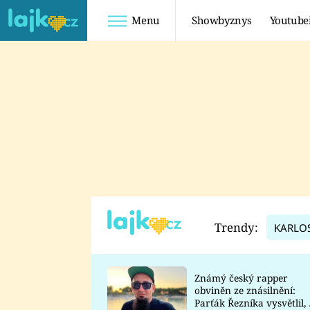
Menu
Showbyznys
Youtube
Youtuberky
Youtubeři
SHOPAHOLICADEL
FATTYPILLOW
ANNA ŠULC
FREESCOOT
SUGAR DENNY
ADAM KAJUMI
LADUŠKA
TADEÁŠ KUBĚNKA
DOMINIKA
DATEL
Trendy:
KARLO
MYSLIVCOVÁ
Známý český rapper
obviněn ze znásilnění:
Parťák Řezníka vysvětlil, 