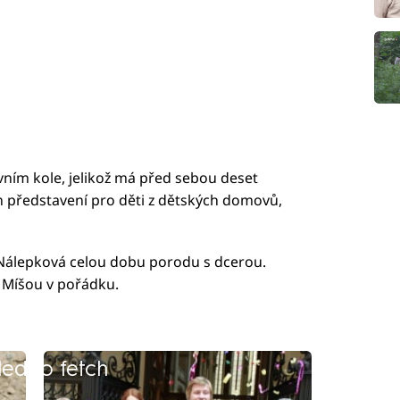
vním kole, jelikož má před sebou deset
 představení pro děti z dětských domovů,
a Nálepková celou dobu porodu s dcerou.
 Míšou v pořádku.
led to fetch