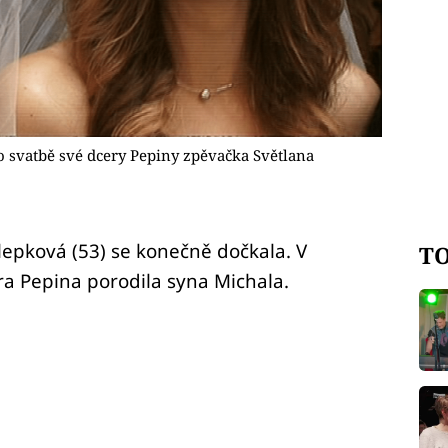
 o svatbě své dcery Pepiny zpěvačka Světlana
epková (53) se konečně dočkala. V
TO
era Pepina porodila syna Michala.