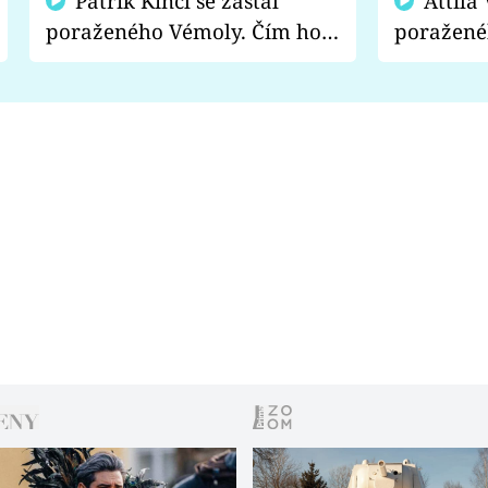
Patrik Kincl se zastal
Attila Végh podpořil
poraženého Vémoly. Čím ho
poražené
fanoušci naštvali?
chce radě
s vítězem