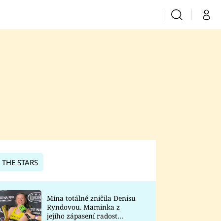
Vyhledávání
Můj 
Prima+
CNN Prima News
Prima Fresh
Prima Living
Prima Zoom
 THE STARS
Prima Lajk
Mína totálně zničila Denisu
Ryndovou. Maminka z
Sledujte nás
jejího zápasení radost