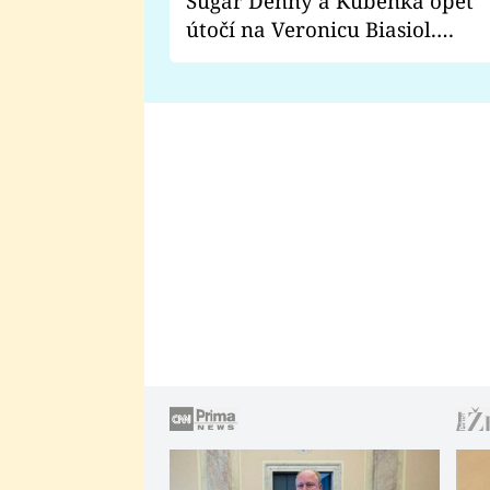
Sugar Denny a Kuběnka opět
útočí na Veronicu Biasiol.
Proč je podle nich falešná a
lže o své nevěře?