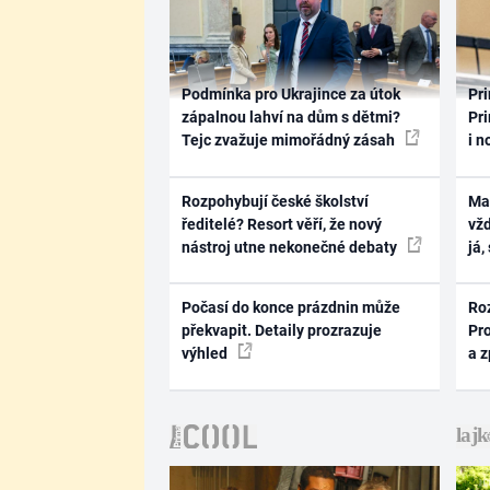
Podmínka pro Ukrajince za útok
Pri
zápalnou lahví na dům s dětmi?
Pri
Tejc zvažuje mimořádný zásah
i n
Rozpohybují české školství
Ma
ředitelé? Resort věří, že nový
vž
nástroj utne nekonečné debaty
já,
Počasí do konce prázdnin může
Ro
překvapit. Detaily prozrazuje
Pr
výhled
a 