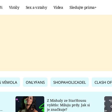
ři
Virály
Sex a vztahy
Videa
Sledujte prima+
Showbyznys
Extrém
VIRÁLY
KURIOZITY
VIDEA
KVÍZY
S VÉMOLA
ONLYFANS
SHOPAHOLICADEL
CLASH OF
Z Mishaly ze StarHousu
vylétlo: Miluju prdy. Jak si
co
je značkuje?