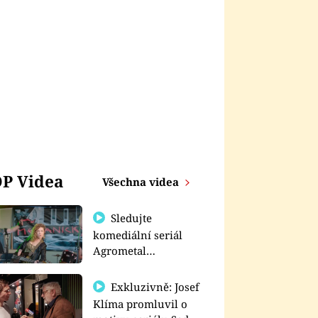
P Videa
Všechna videa
Sledujte
komediální seriál
Agrometal
exkluzivně na
prima+
Exkluzivně: Josef
Klíma promluvil o