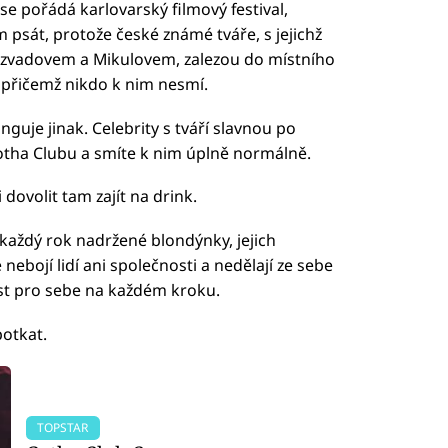
ž se pořádá karlovarský filmový festival,
 psát, protože české známé tváře, s jejichž
ozvadovem a Mikulovem, zalezou do místního
 přičemž nikdo k nim nesmí.
nguje jinak. Celebrity s tváří slavnou po
otha Clubu a smíte k nim úplně normálně.
dovolit tam zajít na drink.
 každý rok nadržené blondýnky, jejich
nebojí lidí ani společnosti a nedělají ze sebe
st pro sebe na každém kroku.
otkat.
TOPSTAR