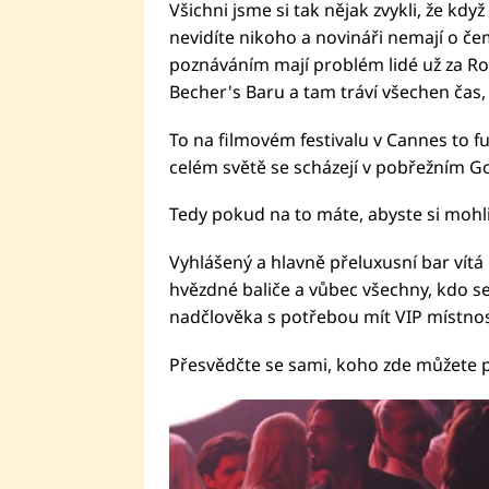
Všichni jsme si tak nějak zvykli, že kdy
nevidíte nikoho a novináři nemají o čem
poznáváním mají problém lidé už za R
Becher's Baru a tam tráví všechen čas,
To na filmovém festivalu v Cannes to fu
celém světě se scházejí v pobřežním G
Tedy pokud na to máte, abyste si mohli 
Vyhlášený a hlavně přeluxusní bar vítá
hvězdné baliče a vůbec všechny, kdo se 
nadčlověka s potřebou mít VIP místno
Přesvědčte se sami, koho zde můžete p