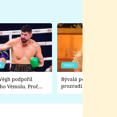
S
VIRÁLY
Bývalá pornoherečka
prozradila, co ji šokova
ho Vémolu. Proč
natáčení Euforie. Vážně
ji zápasit s ním než
bylo drsnější než hanba
 Kinclem?
filmy?