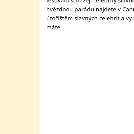
festivalu scházejí celebrity slav
hvězdnou parádu najdete v Canne
útočištěm slavných celebrit a v
máte.