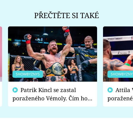
PŘEČTĚTE SI TAKÉ
SHOWBYZNYS
SHOWBYZNY
Patrik Kincl se zastal
Attila Végh podpořil
poraženého Vémoly. Čím ho
poražené
fanoušci naštvali?
chce radě
s vítězem