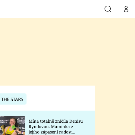
Vyhledávání
Můj 
Prima+
CNN Prima News
Prima Fresh
Prima Living
Prima Zoom
 THE STARS
Prima Lajk
Mína totálně zničila Denisu
Ryndovou. Maminka z
Sledujte nás
jejího zápasení radost