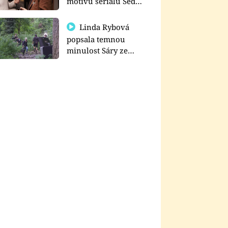
motivu seriálu Sedm
schodů k moci
Linda Rybová
popsala temnou
minulost Sáry ze
seriálu Zákony vlka