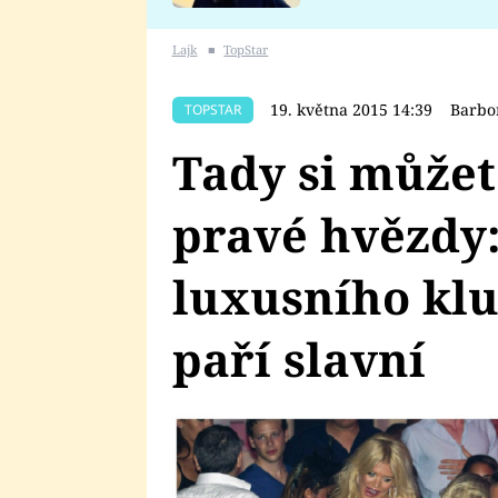
se v Plzni stalo
Lajk
■
TopStar
19. května 2015 14:39
Barbo
TOPSTAR
Tady si můžet
pravé hvězdy:
luxusního klu
paří slavní