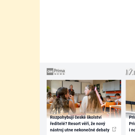
Rozpohybují české školství
Pri
ředitelé? Resort věří, že nový
Pri
nástroj utne nekonečné debaty
i n