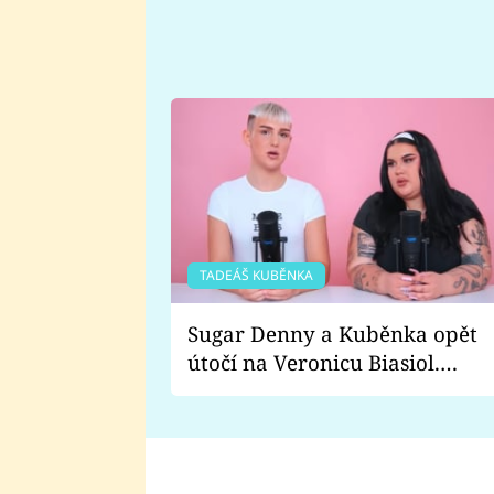
TADEÁŠ KUBĚNKA
Sugar Denny a Kuběnka opět
útočí na Veronicu Biasiol.
Proč je podle nich falešná a
lže o své nevěře?