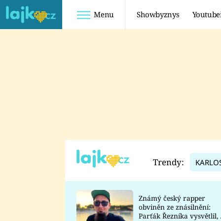
Menu
Showbyznys
Youtube
Youtuberky
Youtubeři
SHOPAHOLICADEL
FATTYPILLOW
ANNA ŠULC
FREESCOOT
SUGAR DENNY
ADAM KAJUMI
LADUŠKA
TADEÁŠ KUBĚNKA
DOMINIKA
DATEL
Trendy:
KARLO
MYSLIVCOVÁ
Známý český rapper
obviněn ze znásilnění:
Parťák Řezníka vysvětlil, 