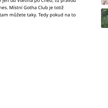
né jen od Vsetína po Cheb, tu pravou
s. Místní Gotha Club je totiž
y tam můžete taky. Tedy pokud na to