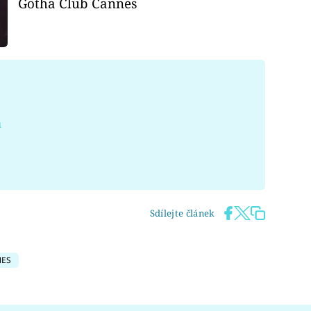
Gotha Club Cannes
á
Sdílejte článek
ES