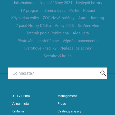
Jak zhubnout
Nejlepší filmy 2024
Nejlepší horory
TV program
Změna času
Partie
Počasí
Kdy budou volby
ZOO Nové začátky
Auto – katalog
7 pádů Honzy Dědka
Volby 2025
Svařené víno
Tatarák podle Pohlreicha
Aloe vera
Pěstování lichořeřišnice
Výpočet ascendentu
Tvarohové knedlíky
Nejlepší palačinky
Švestkový koláč
O FTV Prima
Management
Volná místa
Press
Reklama
Castingy a výzvy