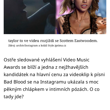
Sex a vztahy
Videa
Sledujte prima+
Přihlášení
taylor to ve videu rozjíždí se Scottem Eastwoodem.
Zdroj: archiv/Instagram a koláž Style.iprima.cz
Sledujte nás
Ostře sledované vyhlášení Video Music
Awards se blíží a jedna z nejžhavějších
kandidátek na hlavní cenu za videoklip k písni
Bad Blood se na Instagramu ukázala s moc
pěkným chlápkem v intimních pózách. O co
tady jde?