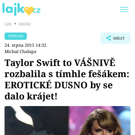
Lajk
■
TopStar
Trendy:
KARLOS VÉMOLA
ONLYFANS
TOPSTAR
SDÍLET
SHOPAHOLICADEL
CLASH OF THE STARS
24. srpna 2015 14:32
Michal Chalupa
Taylor Swift to VÁŠNIVĚ
rozbalila s tímhle fešákem:
Témata
EROTICKÉ DUSNO by se
Showbyznys
dalo krájet!
Youtubeři
Virály