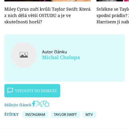
Miley Cyrus zuří kvůli Taylor Swift: Která
Svlékne se Tay
z nich dělá větší OSTUDU a je ve
spodní prádlo? 
skutečnosti horší?
Harrisem jí nabí
Autor článku
Michal Chalupa
VSTOUPIT DO DISKUZE
Sdílejte článek
ŠTÍTKY
INSTAGRAM
TAYLOR SWIFT
MTV