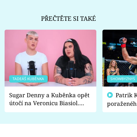
PŘEČTĚTE SI TAKÉ
TADEÁŠ KUBĚNKA
SHOWBYZNYS
Sugar Denny a Kuběnka opět
Patrik Kincl se zastal
útočí na Veronicu Biasiol.
poraženéh
Proč je podle nich falešná a
fanoušci n
lže o své nevěře?