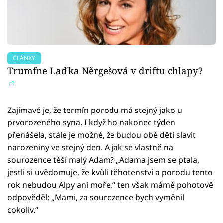
ČLÁNKY
Trumfne Laďka Něrgešová v driftu chlapy?
Zajímavé je, že termín porodu má stejný jako u
prvorozeného syna. I když ho nakonec týden
přenášela, stále je možné, že budou obě děti slavit
narozeniny ve stejný den. A jak se vlastně na
sourozence těší malý Adam? „Adama jsem se ptala,
jestli si uvědomuje, že kvůli těhotenství a porodu tento
rok nebudou Alpy ani moře,“ ten však mámě pohotově
odpověděl: „Mami, za sourozence bych vyměnil
cokoliv.“