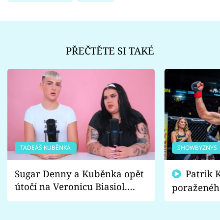
PŘEČTĚTE SI TAKÉ
TADEÁŠ KUBĚNKA
SHOWBYZNYS
Sugar Denny a Kuběnka opět
Patrik Kincl se zastal
útočí na Veronicu Biasiol.
poraženéh
Proč je podle nich falešná a
fanoušci n
lže o své nevěře?