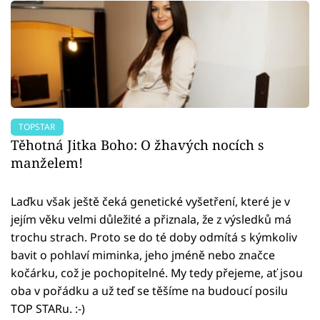
TOPSTAR
Těhotná Jitka Boho: O žhavých nocích s
manželem!
Laďku však ještě čeká genetické vyšetření, které je v
jejím věku velmi důležité a přiznala, že z výsledků má
trochu strach. Proto se do té doby odmítá s kýmkoliv
bavit o pohlaví miminka, jeho jméně nebo značce
kočárku, což je pochopitelné. My tedy přejeme, ať jsou
oba v pořádku a už teď se těšíme na budoucí posilu
TOP STARu. :-)