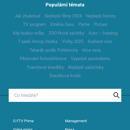
Populární témata
Jak zhubnout
Nejlepší filmy 2024
Nejlepší horory
TV program
Změna času
Partie
Počasí
Kdy budou volby
ZOO Nové začátky
Auto – katalog
7 pádů Honzy Dědka
Volby 2025
Svařené víno
Tatarák podle Pohlreicha
Aloe vera
Pěstování lichořeřišnice
Výpočet ascendentu
Tvarohové knedlíky
Nejlepší palačinky
Švestkový koláč
O FTV Prima
Management
Volná místa
Press