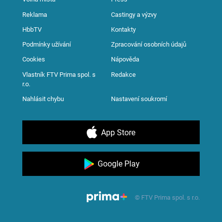
Reklama
Castingy a výzvy
HbbTV
Kontakty
Podmínky užívání
Zpracování osobních údajů
Cookies
Nápověda
Vlastník FTV Prima spol. s
Redakce
r.o.
Nahlásit chybu
Nastavení soukromí
App Store
Google Play
© FTV Prima spol. s r.o.