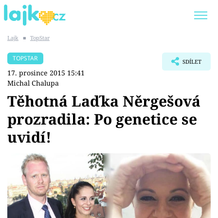
Lajk
■
TopStar
Trendy:
KARLOS VÉMOLA
ONLYFANS
TOPSTAR
SDÍLET
SHOPAHOLICADEL
CLASH OF THE STARS
17. prosince 2015 15:41
Michal Chalupa
Těhotná Laďka Něrgešová
prozradila: Po genetice se
Témata
uvidí!
Showbyznys
Youtubeři
Virály