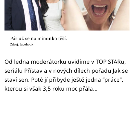
Sex a vztahy
Videa
Sledujte prima+
Pár už se na miminko těší.
Zdroj: facebook
Přihlášení
Od ledna moderátorku uvidíme v TOP STARu,
seriálu Přístav a v nových dílech pořadu Jak se
Sledujte nás
staví sen. Poté jí přibyde ještě jedna “práce“,
kterou si však 3,5 roku moc přála...