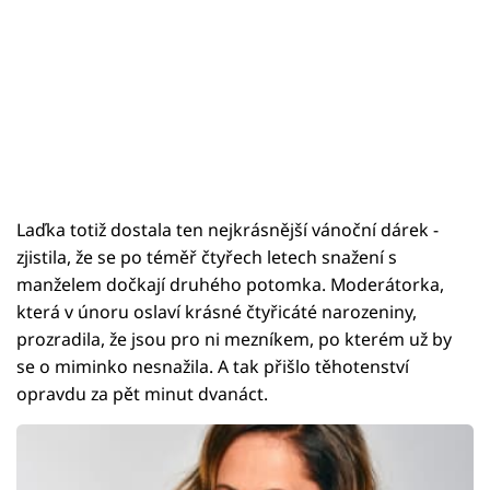
Laďka totiž dostala ten nejkrásnější vánoční dárek -
zjistila, že se po téměř čtyřech letech snažení s
manželem dočkají druhého potomka. Moderátorka,
která v únoru oslaví krásné čtyřicáté narozeniny,
prozradila, že jsou pro ni mezníkem, po kterém už by
se o miminko nesnažila. A tak přišlo těhotenství
opravdu za pět minut dvanáct.