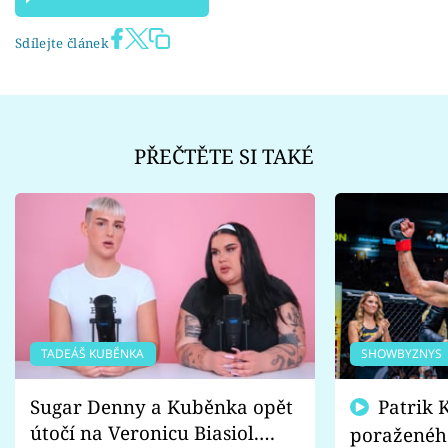
Sdílejte článek
PŘEČTĚTE SI TAKÉ
TADEÁŠ KUBĚNKA
SHOWBYZNYS
Sugar Denny a Kuběnka opět
Patrik Kincl se zastal
útočí na Veronicu Biasiol.
poraženéh