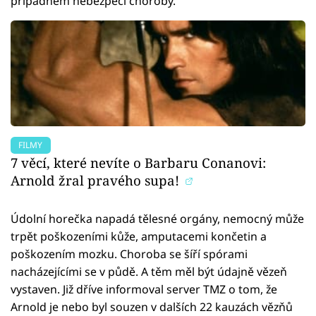
případném nebezpečí choroby.
FILMY
7 věcí, které nevíte o Barbaru Conanovi:
Arnold žral pravého supa!
Údolní horečka napadá tělesné orgány, nemocný může
trpět poškozeními kůže, amputacemi končetin a
poškozením mozku. Choroba se šíří spórami
nacházejícími se v půdě. A těm měl být údajně vězeň
vystaven. Již dříve informoval server TMZ o tom, že
Arnold je nebo byl souzen v dalších 22 kauzách vězňů