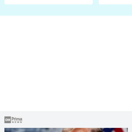
Proč je podle nich falešná a
fanoušci n
lže o své nevěře?