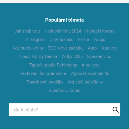
Populární témata
Jak zhubnout
Nejlepší filmy 2024
Nejlepší horory
TV program
Změna času
Partie
Počasí
Kdy budou volby
ZOO Nové začátky
Auto – katalog
7 pádů Honzy Dědka
Volby 2025
Svařené víno
Tatarák podle Pohlreicha
Aloe vera
Pěstování lichořeřišnice
Výpočet ascendentu
Tvarohové knedlíky
Nejlepší palačinky
Švestkový koláč