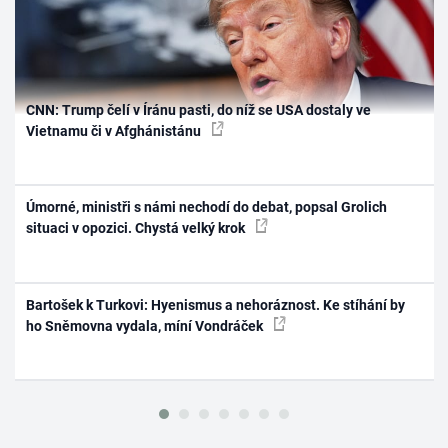
CNN: Trump čelí v Íránu pasti, do níž se USA dostaly ve
Vietnamu či v Afghánistánu
Úmorné, ministři s námi nechodí do debat, popsal Grolich
situaci v opozici. Chystá velký krok
Bartošek k Turkovi: Hyenismus a nehoráznost. Ke stíhání by
ho Sněmovna vydala, míní Vondráček