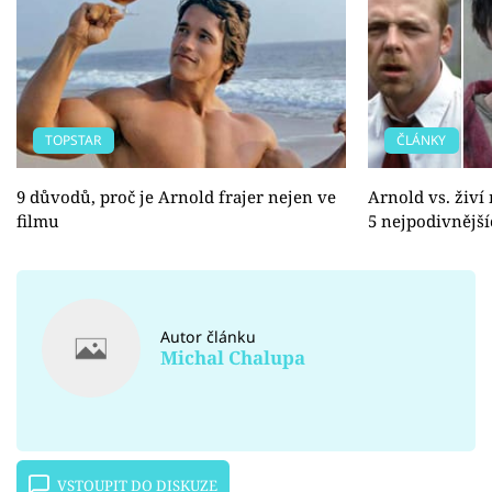
TOPSTAR
ČLÁNKY
9 důvodů, proč je Arnold frajer nejen ve
Arnold vs. živí 
filmu
5 nejpodivnějš
Autor článku
Michal Chalupa
VSTOUPIT DO DISKUZE