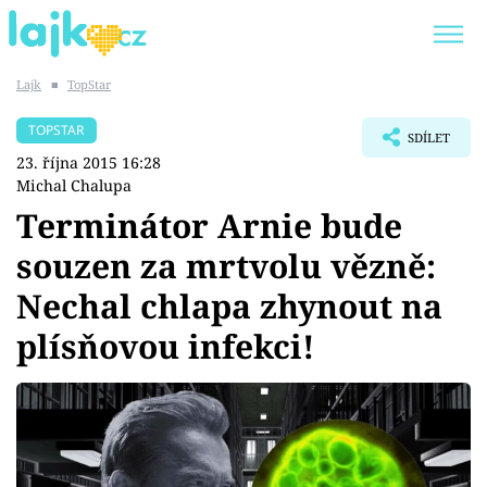
Lajk
■
TopStar
Trendy:
KARLOS VÉMOLA
ONLYFANS
TOPSTAR
SDÍLET
SHOPAHOLICADEL
CLASH OF THE STARS
23. října 2015 16:28
Michal Chalupa
Terminátor Arnie bude
souzen za mrtvolu vězně:
Témata
Nechal chlapa zhynout na
Showbyznys
plísňovou infekci!
Youtubeři
Virály