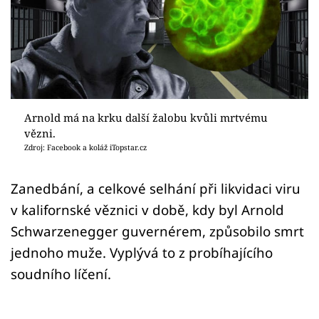
Sex a vztahy
Videa
Sledujte prima+
Přihlášení
Arnold má na krku další žalobu kvůli mrtvému
vězni.
Zdroj: Facebook a koláž iTopstar.cz
Sledujte nás
Zanedbání, a celkové selhání při likvidaci viru
v kalifornské věznici v době, kdy byl Arnold
Schwarzenegger guvernérem, způsobilo smrt
jednoho muže. Vyplývá to z probíhajícího
soudního líčení.