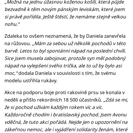
„Možná na jednu úžasnou koženou košili, která půjde
bezvadně k těm novým pánským leviskám, které jsem
si právě pořídila. Ještě štěstí, že nemáme stejně velkou
nohu.“
Zdaleka to ovšem neznamená, že by Daniela zanevřela
na růžovou.
„Mám za sebou už několik pochodů v této
barvě. Letos to byl spontánní nápad na poslední chvíli.
Sice jsem musela zabojovat, protože syn měl podobný
nápad na vylepšení svého trička, ale to už by bylo asi
moc,“
dodala Daniela v souvislosti s tím, že svému
modelu ustřihla rukávy.
Akce na podporu boje proti rakovině prsu se konala v
neděli a přišlo rekordních 18 500 účastníků.
„Zdá se mi,
že si pochod užívám každým rokem víc a víc.
Každoročně chodím i bratislavský pochod. Jsem Avonu
vděčná, že tuto akci pořádá. Nejde jen o upozornění na
zákeřnou nemoc, ale i vyjádření solidarity ženám, které