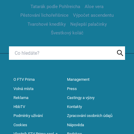
Tatarák podle Pohlreicha
Aloe vera
Pěstování lichořeřišnice
Výpočet ascendentu
Tvarohové knedlíky
Nejlepší palačinky
Švestkový koláč
O FTV Prima
Management
Volná místa
Press
Reklama
Castingy a výzvy
HbbTV
Kontakty
Podmínky užívání
Zpracování osobních údajů
Cookies
Nápověda
Vlastník FTV Prima spol. s
Redakce