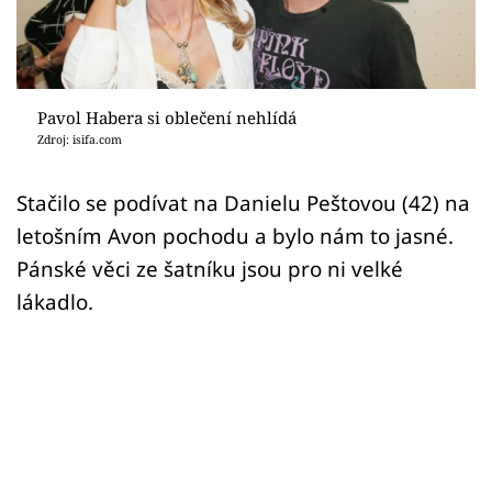
Sex a vztahy
Videa
Sledujte prima+
Pavol Habera si oblečení nehlídá
Zdroj: isifa.com
Přihlášení
Stačilo se podívat na Danielu Peštovou (42) na
letošním Avon pochodu a bylo nám to jasné.
Sledujte nás
Pánské věci ze šatníku jsou pro ni velké
lákadlo.