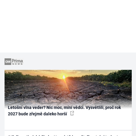
Letošní vlna veder? Nic moc, míní vědci. Vysvětlili, proč rok
2027 bude zřejmě daleko horší