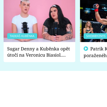
TADEÁŠ KUBĚNKA
SHOWBYZNYS
Sugar Denny a Kuběnka opět
Patrik Kincl se zastal
útočí na Veronicu Biasiol.
poraženéh
Proč je podle nich falešná a
fanoušci n
lže o své nevěře?