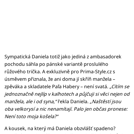
Sympatická Daniela totiž jako jediná z ambasadorek
pochodu sáhla po pánské variantě proslulého
růžového trička. A exkluzivně pro Prima-Style.cz s
úsměvem přiznala, že ani doma jí skříň manžela –
zpěváka a skladatele Paľa Habery – není svatá.
„Cítím se
jednoznačně nejlíp v kalhotech a půjčuji si věci nejen od
manžela, ale i od syna,“
řekla Daniela.
„Naštěstí jsou
oba velkorysí a nic nenamítají. Palo jen občas pronese:
Není toto moja košela?
“
A kousek, na který má Daniela obzvlášť spadeno?