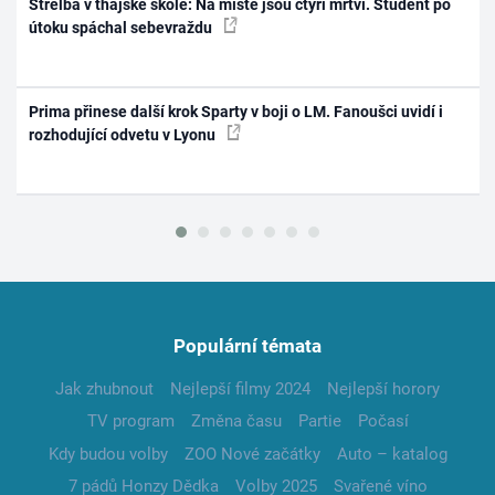
Střelba v thajské škole: Na místě jsou čtyři mrtví. Student po
útoku spáchal sebevraždu
Prima přinese další krok Sparty v boji o LM. Fanoušci uvidí i
rozhodující odvetu v Lyonu
Populární témata
Jak zhubnout
Nejlepší filmy 2024
Nejlepší horory
TV program
Změna času
Partie
Počasí
Kdy budou volby
ZOO Nové začátky
Auto – katalog
7 pádů Honzy Dědka
Volby 2025
Svařené víno