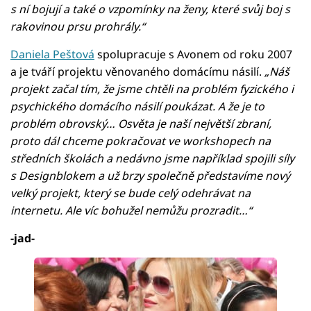
s ní bojují a také o vzpomínky na ženy, které svůj boj s
rakovinou prsu prohrály.“
Daniela Peštová
spolupracuje s Avonem od roku 2007
a je tváří projektu věnovaného domácímu násilí.
„Náš
projekt začal tím, že jsme chtěli na problém fyzického i
psychického domácího násilí poukázat. A že je to
problém obrovský… Osvěta je naší největší zbraní,
proto dál chceme pokračovat ve workshopech na
středních školách a nedávno jsme například spojili síly
s Designblokem a už brzy společně představíme nový
velký projekt, který se bude celý odehrávat na
internetu. Ale víc bohužel nemůžu prozradit…“
-jad-