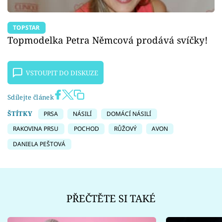
TOPSTAR
Topmodelka Petra Němcová prodává svíčky!
VSTOUPIT DO DISKUZE
Sdílejte článek
ŠTÍTKY
PRSA
NÁSILÍ
DOMÁCÍ NÁSILÍ
RAKOVINA PRSU
POCHOD
RŮŽOVÝ
AVON
DANIELA PEŠTOVÁ
PŘEČTĚTE SI TAKÉ