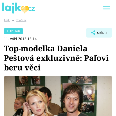
Lajk
■
TopStar
Trendy:
KARLOS VÉMOLA
ONLYFANS
TOPSTAR
SDÍLET
SHOPAHOLICADEL
CLASH OF THE STARS
11. září 2013 13:14
Top-modelka Daniela
Peštová exkluzivně: Paľovi
beru věci
Témata
Showbyznys
Youtubeři
Virály