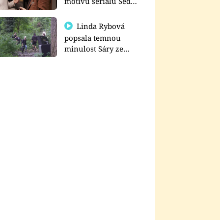
motivu seriálu Sedm
schodů k moci
Linda Rybová
popsala temnou
minulost Sáry ze
seriálu Zákony vlka