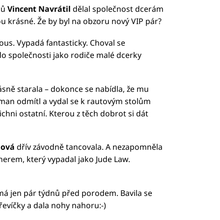
mů
Vincent Navrátil
dělal společnost dcerám
u krásné. Že by byl na obzoru nový VIP pár?
ous. Vypadá fantasticky. Choval se
o společnosti jako rodiče malé dcerky
rásně starala – dokonce se nabídla, že mu
leman odmítl a vydal se k rautovým stolům
ichni ostatní. Kterou z těch dobrot si dát
lová
dřív závodně tancovala. A nezapomněla
nerem, který vypadal jako Jude Law.
á jen pár týdnů před porodem. Bavila se
třevíčky a dala nohy nahoru:-)