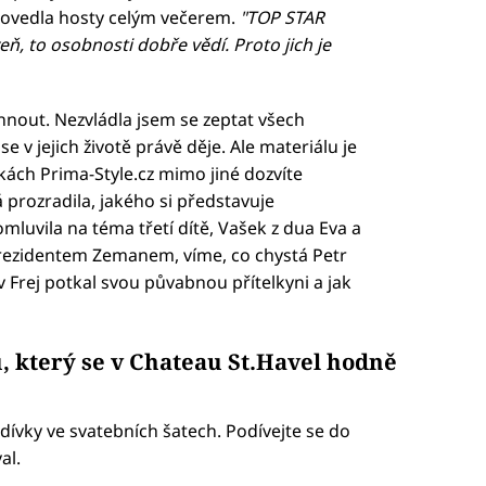
rovedla hosty celým večerem.
"TOP STAR
eň, to osobnosti dobře vědí. Proto jich je
hnout. Nezvládla jsem se zeptat všech
 v jejich životě právě děje. Ale materiálu je
kách Prima-Style.cz mimo jiné dozvíte
 prozradila, jakého si představuje
luvila na téma třetí dítě, Vašek z dua Eva a
rezidentem Zemanem, víme, co chystá Petr
v Frej potkal svou půvabnou přítelkyni a jak
u, který se v Chateau St.Havel hodně
 dívky ve svatebních šatech. Podívejte se do
al.