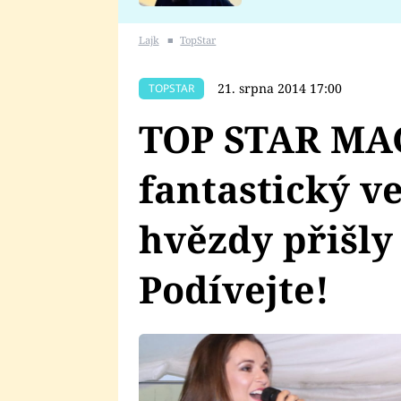
se v Plzni stalo
Lajk
■
TopStar
21. srpna 2014 17:00
TOPSTAR
TOP STAR MA
fantastický ve
hvězdy přišly
Podívejte!