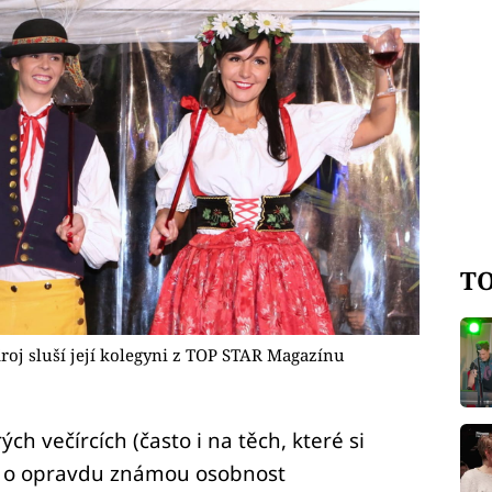
TO
roj sluší její kolegyni z TOP STAR Magazínu
h večírcích (často i na těch, které si
že o opravdu známou osobnost