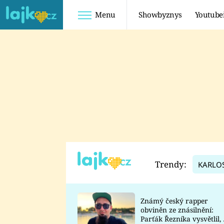
Menu
Showbyznys
Youtube
Youtuberky
Youtubeři
SHOPAHOLICADEL
FATTYPILLOW
ANNA ŠULC
FREESCOOT
SUGAR DENNY
ADAM KAJUMI
LADUŠKA
TADEÁŠ KUBĚNKA
DOMINIKA
DATEL
Trendy:
KARLO
MYSLIVCOVÁ
Známý český rapper
obviněn ze znásilnění:
Parťák Řezníka vysvětlil, 