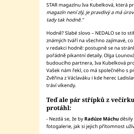
STAR magazínu Iva Kubelková, která p
magazín není zlý, je pravdivý a má úrov
tady tak hodně."
Hodně? Slabé slovo – NEDALO se to sti
známých tváří na všechno zajímavé, co se
v redakci hodně: postupně se na strán
pořádně pikantní detaily. Olga Lounová
budoucího partnera, Iva Kubelková prom
Vašek nám řekl, co má společného s p
Zvěřina z Václaváku i kde herec Ladisla
tráví víkendy.
Teď ale pár střípků z večírk
protáhl:
- Nezdá se, že by
Radúze Máchu
děsily
fotogalerie, jak si jejich přítomnost užív