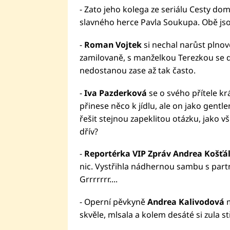
- Zato jeho kolega ze seriálu Cesty do
slavného herce Pavla Soukupa. Obě jso
-
Roman Vojtek
si nechal narůst plnov
zamilovaně, s manželkou Terezkou se d
nedostanou zase až tak často.
-
Iva Pazderková
se o svého přítele k
přinese něco k jídlu, ale on jako gent
řešit stejnou zapeklitou otázku, jako vš
dřív?
-
Reportérka VIP Zpráv Andrea Košťá
nic. Vystřihla nádhernou sambu s part
Grrrrrrr....
- Operní pěvkyně
Andrea Kalivodová
m
skvěle, mlsala a kolem desáté si zula s