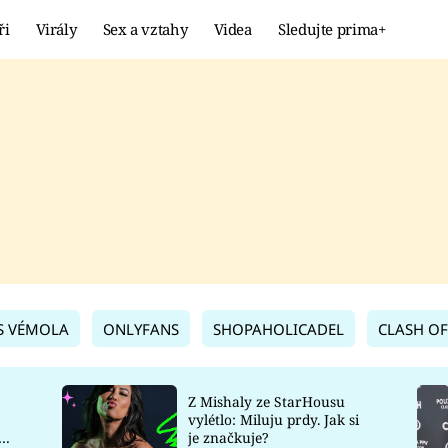
ři
Virály
Sex a vztahy
Videa
Sledujte prima+
Showbyznys
Extrém
VIRÁLY
KURIOZITY
VIDEA
KVÍZY
S VÉMOLA
ONLYFANS
SHOPAHOLICADEL
CLASH OF
Z Mishaly ze StarHousu
vylétlo: Miluju prdy. Jak si
co
je značkuje?