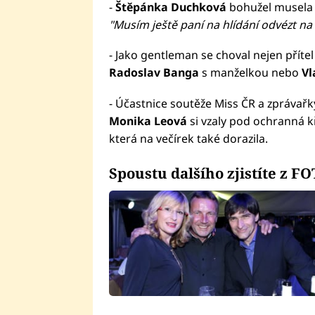
-
Štěpánka Duchková
bohužel musela 
"Musím ještě paní na hlídání odvézt na
- Jako gentleman se choval nejen příte
Radoslav Banga
s manželkou nebo
Vl
- Účastnice soutěže Miss ČR a zprávařk
Monika Leová
si vzaly pod ochranná kř
která na večírek také dorazila.
Spoustu dalšího zjistíte z 