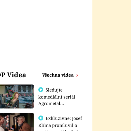
P Videa
Všechna videa
Sledujte
komediální seriál
Agrometal
exkluzivně na
prima+
Exkluzivně: Josef
Klíma promluvil o