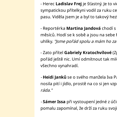
- Herec
Ladislav Frej
je šťastný. Je to
sympatickou přítelkyni vodil za ruku ce
pasu. Viděla jsem je a byl to takový hezk
- Reportérka
Martina Jandová
chodí s
měsíců. Hodí se k sobě a jsou na sebe h
uhlíky.
"Jsme pořád spolu a mám ho za
- Zato přítel
Gabriely Kratochvílové
(Z
pořád ještě nic. Umí odmítnout tak mile
všechno vynahradí.
-
Heidi Janků
se o svého manžela Iva Pa
nosila pití i jídlo, prostě na co si jen v
ráda."
-
Sámer Issa
při vystoupení jedné z úč
pomalu zapomínal, že drží za ruku svoj