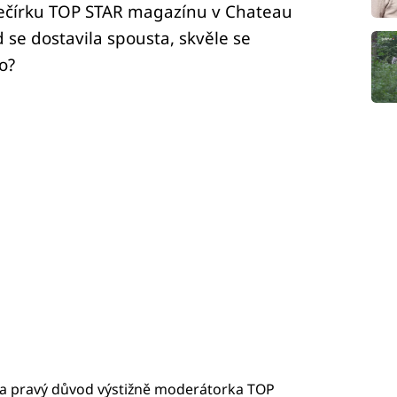
večírku TOP STAR magazínu v Chateau
d se dostavila spousta, skvěle se
o?
a pravý důvod výstižně moderátorka TOP