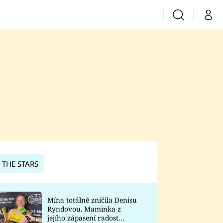
Vyhledávání
Můj 
Prima+
CNN Prima News
Prima Fresh
Prima Living
Prima Zoom
 THE STARS
Prima Lajk
Mína totálně zničila Denisu
Ryndovou. Maminka z
Sledujte nás
jejího zápasení radost