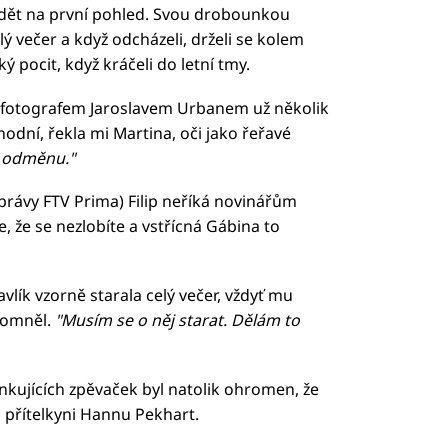
 vidět na první pohled. Svou drobounkou
lý večer a když odcházeli, drželi se kolem
ý pocit, když kráčeli do letní tmy.
 fotografem Jaroslavem Urbanem už několik
odní, řekla mi Martina, oči jako řeřavé
 odměnu."
právy FTV Prima) Filip neříká novinářům
, že se nezlobíte a vstřícná Gábina to
vlík vzorně starala celý večer, vždyť mu
zpomněl.
"Musím se o něj starat. Dělám to
inkujících zpěvaček byl natolik ohromen, že
i přítelkyni Hannu Pekhart.