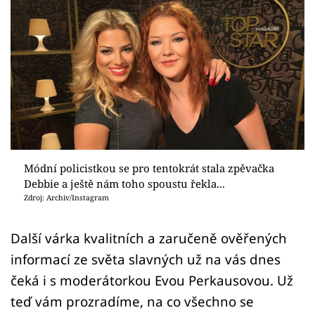
Sex a vztahy
Videa
Sledujte prima+
Přihlášení
Sledujte nás
Módní policistkou se pro tentokrát stala zpěvačka
Debbie a ještě nám toho spoustu řekla...
Zdroj: Archiv/Instagram
Další várka kvalitních a zaručeně ověřených
informací ze světa slavných už na vás dnes
čeká i s moderátorkou Evou Perkausovou. Už
teď vám prozradíme, na co všechno se