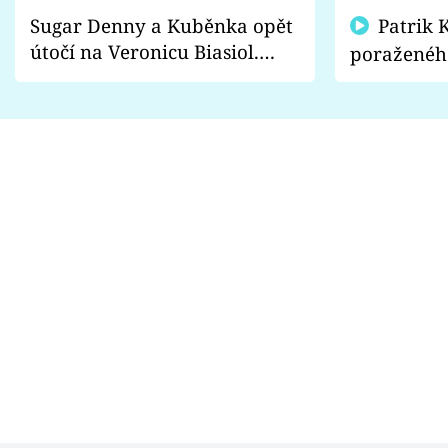
Sugar Denny a Kuběnka opět
Patrik Kincl se zastal
útočí na Veronicu Biasiol.
poraženéh
Proč je podle nich falešná a
fanoušci n
lže o své nevěře?