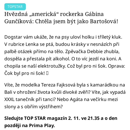
TOPSTAR
Hvězdná „americká“ rockerka Gábina
Gunčíková: Chtěla jsem být jako Bartošová!
Dogstar vám ukáže, že na psy uloví holku i tříletý kluk.
V rubrice Lenka se ptá, budou krásky v nesnázích při
palbě otázek přímo na tělo. Zpěvačka Debbie zhubla,
dospěla a přestala pít alkohol. O to víc jezdí na koni. A
chopila se naší elektrotužky. Což byl pro ni šok. Oprava:
Čok byl pro ni šok! 
Víte, že modelka Tereza Fajksová byla s kamarádkou na
Bali v ohrožení života kvůli divoké zvěři? Víte, jak vypadá
XXXL tanečník při tanci? Nebo Agáta na večírku mezi
slony a s obřím výstřihem?
Sledujte TOP STAR magazín 2. 11. ve 21.35 a o den
později na Prima Play.