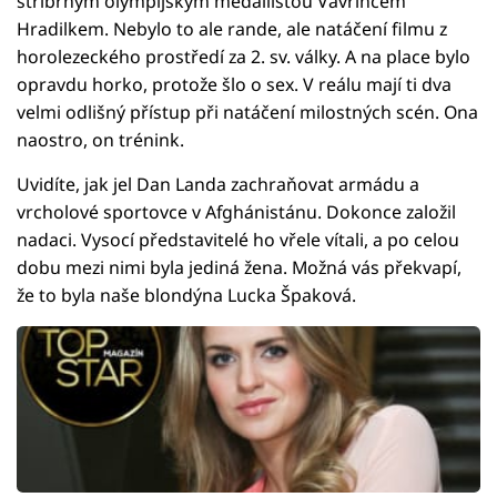
stříbrným olympijským medailistou Vavřincem
Hradilkem. Nebylo to ale rande, ale natáčení filmu z
horolezeckého prostředí za 2. sv. války. A na place bylo
opravdu horko, protože šlo o sex. V reálu mají ti dva
velmi odlišný přístup při natáčení milostných scén. Ona
naostro, on trénink.
Uvidíte, jak jel Dan Landa zachraňovat armádu a
vrcholové sportovce v Afghánistánu. Dokonce založil
nadaci. Vysocí představitelé ho vřele vítali, a po celou
dobu mezi nimi byla jediná žena. Možná vás překvapí,
že to byla naše blondýna Lucka Špaková.