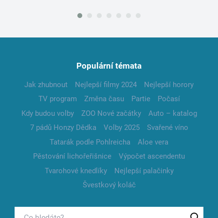
Populární témata
Jak zhubnout
Nejlepší filmy 2024
Nejlepší horory
TV program
Změna času
Partie
Počasí
Kdy budou volby
ZOO Nové začátky
Auto – katalog
7 pádů Honzy Dědka
Volby 2025
Svařené víno
Tatarák podle Pohlreicha
Aloe vera
Pěstování lichořeřišnice
Výpočet ascendentu
Tvarohové knedlíky
Nejlepší palačinky
Švestkový koláč