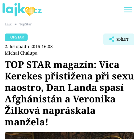
Lajk
■
TopStar
Trendy:
KARLOS VÉMOLA
ONLYFANS
TOPSTAR
SDÍLET
SHOPAHOLICADEL
CLASH OF THE STARS
2. listopadu 2015 16:08
Michal Chalupa
TOP STAR magazín: Vica
Kerekes přistižena při sexu
Témata
naostro, Dan Landa spasí
Showbyznys
Afghánistán a Veronika
Žilková napráskala
Youtubeři
manžela!
Virály