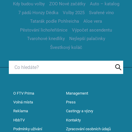
Kdy budou volby
ZOO Nové začátky
Auto – katalog
7 pádů Honzy Dědka
Volby 2025
Svařené víno
Tatarák podle Pohlreicha
Aloe vera
Pěstování lichořeřišnice
Výpočet ascendentu
Tvarohové knedlíky
Nejlepší palačinky
Švestkový koláč
O FTV Prima
Management
Volná místa
Press
Reklama
Castingy a výzvy
HbbTV
Kontakty
Podmínky užívání
Zpracování osobních údajů