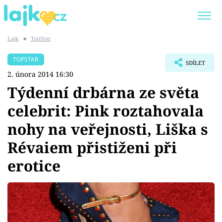
Lajk
■
TopStar
Trendy:
KARLOS VÉMOLA
ONLYFANS
TOPSTAR
SDÍLET
SHOPAHOLICADEL
CLASH OF THE STARS
2. února 2014 16:30
Týdenní drbárna ze světa
celebrit: Pink roztahovala
nohy na veřejnosti, Liška s
Témata
Révaiem přistiženi při
Showbyznys
erotice
Youtubeři
Virály