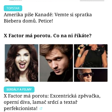
TOPSTAR
Amerika píše Kanadě: Vemte si spratka
Biebera domů. Petice!
X Factor má porotu. Co na ni říkáte?
SERIÁLY A FILMY
X Factor má porotu: Excentrická zpěvačka,
operní diva, lamač srdcí a textař
perfekcionista!