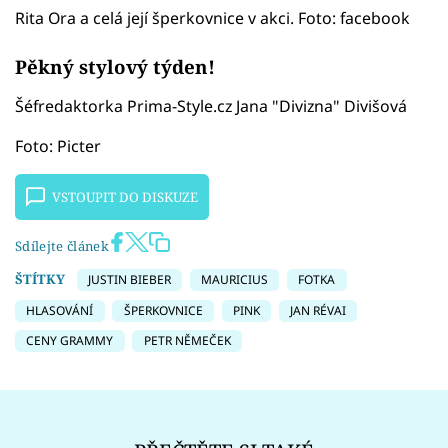
Rita Ora a celá její šperkovnice v akci. Foto: facebook
Pěkný stylový týden!
Šéfredaktorka Prima-Style.cz Jana "Divizna" Divišová
Foto: Picter
VSTOUPIT DO DISKUZE
Sdílejte článek
ŠTÍTKY
JUSTIN BIEBER
MAURICIUS
FOTKA
HLASOVÁNÍ
ŠPERKOVNICE
PINK
JAN RÉVAI
CENY GRAMMY
PETR NĚMEČEK