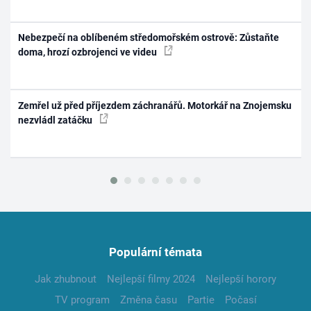
Nebezpečí na oblíbeném středomořském ostrově: Zůstaňte
doma, hrozí ozbrojenci ve videu
Zemřel už před příjezdem záchranářů. Motorkář na Znojemsku
nezvládl zatáčku
Populární témata
Jak zhubnout
Nejlepší filmy 2024
Nejlepší horory
TV program
Změna času
Partie
Počasí