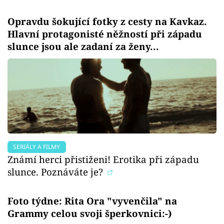
Opravdu šokující fotky z cesty na Kavkaz.
Hlavní protagonisté něžností při západu
slunce jsou ale zadaní za ženy...
SERIÁLY A FILMY
Známí herci přistiženi! Erotika při západu
slunce. Poznáváte je?
Foto týdne: Rita Ora "vyvenčila" na
Grammy celou svoji šperkovnici:-)