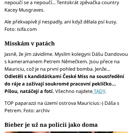
nepoučí se a nepoučí... Tentokrát zpěvačka country
Kacey Musgraves.
Ale překvapivě jí nespadly, ani když dělala psí kusy.
Foto: isifa.com
Misskám v patách
Jasně, že jim závidíme. Myslím kolegyni Dášu Dandovou
s kameramanem Petrem Němečkem. Jsou přece na
Mauriciu, což je na první pohled bomba. Jenže...
Odletěli s kandidátkami České Miss na soustředění
do ráje a zažívají soukromé pracovní peklíčko...
Píšou, natáčejí a fotí.
Všechno najdete
TADY
.
TOP paparazzi na území ostrova Mauricius:-) Dáša s
Petrem. Foto: archiv
Bieber je už na policii jako doma