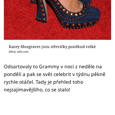
Sex a vztahy
Videa
Sledujte prima+
Přihlášení
Kacey Musgraves jsou střevíčky poněkud velké
Zdroj: isifa.com
Sledujte nás
Odsartovaly to Grammy v noci z neděle na
pondělí a pak se svět celebrit v týdnu pěkně
rychle otáčel. Tady je přehled toho
nejzajímavějšího, co se stalo!