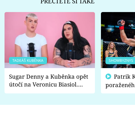
PŘEČTĚTE SI TAKÉ
TADEÁŠ KUBĚNKA
SHOWBYZNYS
Sugar Denny a Kuběnka opět
Patrik Kincl se zastal
útočí na Veronicu Biasiol.
poraženéh
Proč je podle nich falešná a
fanoušci n
lže o své nevěře?