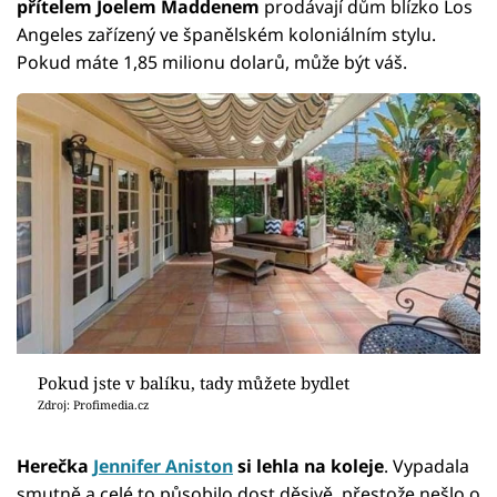
přítelem Joelem Maddenem
prodávají dům blízko Los
Angeles zařízený ve španělském koloniálním stylu.
Pokud máte 1,85 milionu dolarů, může být váš.
Pokud jste v balíku, tady můžete bydlet
Zdroj: Profimedia.cz
Herečka
Jennifer Aniston
si lehla na koleje
. Vypadala
smutně a celé to působilo dost děsivě, přestože nešlo o