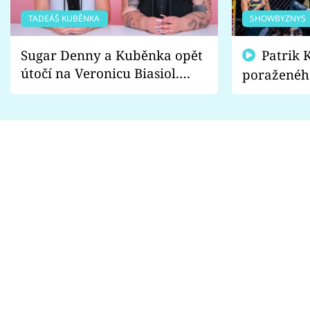
TADEÁŠ KUBĚNKA
SHOWBYZNYS
Sugar Denny a Kuběnka opět
Patrik Kincl se zastal
útočí na Veronicu Biasiol.
poraženéh
Proč je podle nich falešná a
fanoušci n
lže o své nevěře?