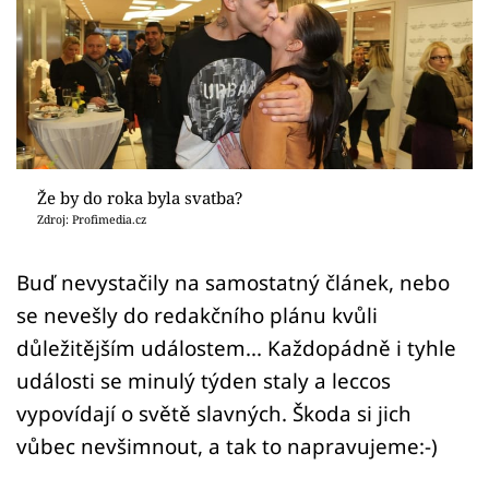
Sex a vztahy
Videa
Sledujte prima+
Přihlášení
Že by do roka byla svatba?
Zdroj: Profimedia.cz
Sledujte nás
Buď nevystačily na samostatný článek, nebo
se nevešly do redakčního plánu kvůli
důležitějším událostem... Každopádně i tyhle
události se minulý týden staly a leccos
vypovídají o světě slavných. Škoda si jich
vůbec nevšimnout, a tak to napravujeme:-)