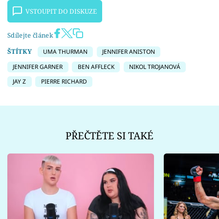
VSTOUPIT DO DISKUZE
Sdílejte článek
ŠTÍTKY
UMA THURMAN
JENNIFER ANISTON
JENNIFER GARNER
BEN AFFLECK
NIKOL TROJANOVÁ
JAY Z
PIERRE RICHARD
PŘEČTĚTE SI TAKÉ