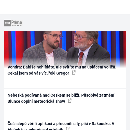
Vondra: Babiše nehlídáte, ale svítíte mu na uplácení voličů.
Čekal jsem od vás víc, řekl Gregor
Nebeská podívaná nad Českem se blíží. Působivé zatmění
Slunce doplní meteorická show
Češi slepě věřili aplikaci a přecenili síly, píší v Rakousku. V
Alpách je zachraňoval vrtulník