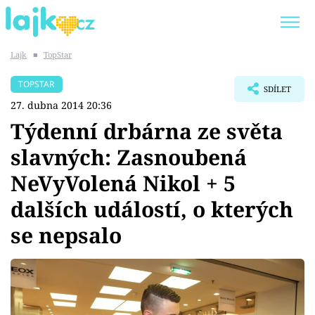
Lajk
■
TopStar
Trendy:
KARLOS VÉMOLA
ONLYFANS
TOPSTAR
SDÍLET
SHOPAHOLICADEL
CLASH OF THE STARS
27. dubna 2014 20:36
Týdenní drbárna ze světa
slavných: Zasnoubená
NeVyVolená Nikol + 5
Témata
dalších událostí, o kterých
Showbyznys
se nepsalo
Youtubeři
Virály