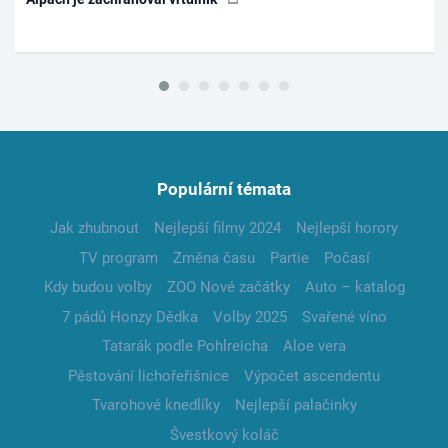
Populární témata
Jak zhubnout
Nejlepší filmy 2024
Nejlepší horory
TV program
Změna času
Partie
Počasí
Kdy budou volby
ZOO Nové začátky
Auto – katalog
7 pádů Honzy Dědka
Volby 2025
Svařené víno
Tatarák podle Pohlreicha
Aloe vera
Pěstování lichořeřišnice
Výpočet ascendentu
Tvarohové knedlíky
Nejlepší palačinky
Švestkový koláč