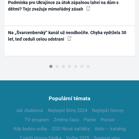
Podmínka pro Ukrajince za útok zápalnou lahví na dům s
dětmi? Tejc zvažuje mimořádný zásah
Na „Švarcenberský“ kanál už neodbočíte. Chyba vydržela 30
let, teď ceduli celou odstraní
Populární témata
Jak zhubnout
Nejlepší filmy 2024
Nejlepší horory
TV program
Změna času
Partie
Počasí
Kdy budou volby
ZOO Nové začátky
Auto – katalog
7 pádů Honzy Dědka
Volby 2025
Svařené víno