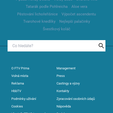
Tatarák podle Pohlreicha
Aloe vera
Pěstování lichořeřišnice
Výpočet ascendentu
Tvarohové knedlíky
Nejlepší palačinky
Švestkový koláč
O FTV Prima
Management
Volná místa
Press
Reklama
Castingy a výzvy
HbbTV
Kontakty
Podmínky užívání
Zpracování osobních údajů
Cookies
Nápověda