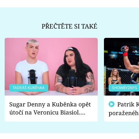
PŘEČTĚTE SI TAKÉ
TADEÁŠ KUBĚNKA
SHOWBYZNYS
Sugar Denny a Kuběnka opět
Patrik Kincl se zastal
útočí na Veronicu Biasiol.
poraženéh
Proč je podle nich falešná a
fanoušci n
lže o své nevěře?