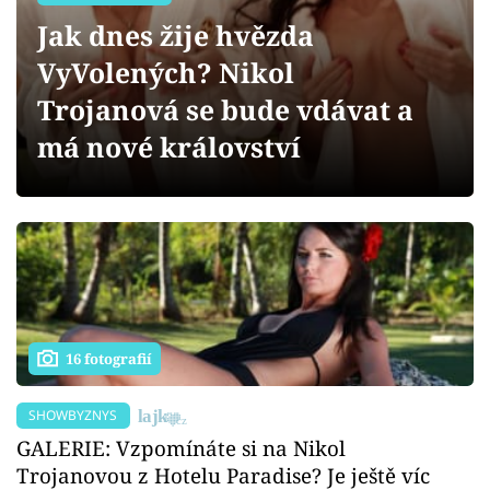
Sex a vztahy
Jak dnes žije hvězda
Videa
VyVolených? Nikol
Trojanová se bude vdávat a
Sledujte prima+
má nové království
Přihlášení
Sledujte nás
16 fotografií
SHOWBYZNYS
GALERIE: Vzpomínáte si na Nikol
Trojanovou z Hotelu Paradise? Je ještě víc