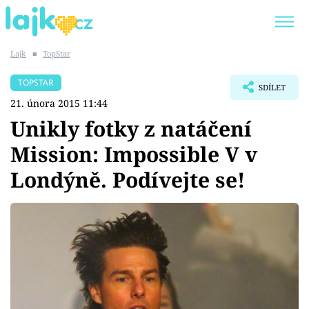
Lajk
■
TopStar
Trendy:
KARLOS VÉMOLA
ONLYFANS
TOPSTAR
SDÍLET
SHOPAHOLICADEL
CLASH OF THE STARS
21. února 2015 11:44
Unikly fotky z natáčení
Mission: Impossible V v
Londýně. Podívejte se!
Témata
Showbyznys
Youtubeři
Virály