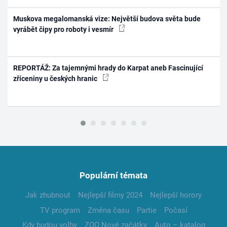
Muskova megalomanská vize: Největší budova světa bude
vyrábět čipy pro roboty i vesmír
REPORTÁŽ: Za tajemnými hrady do Karpat aneb Fascinující
zříceniny u českých hranic
Populární témata
Jak zhubnout
Nejlepší filmy 2024
Nejlepší horory
TV program
Změna času
Partie
Počasí
Kdy budou volby
ZOO Nové začátky
Auto – katalog