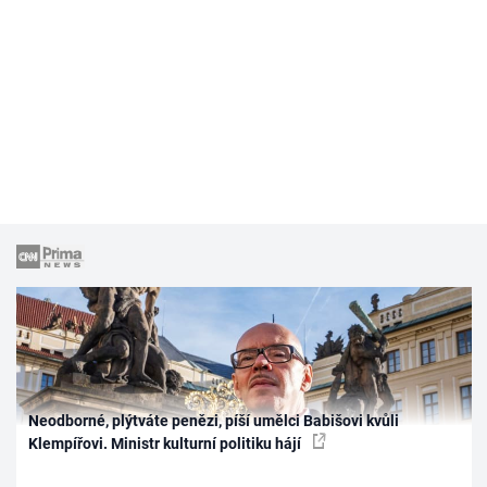
Neodborné, plýtváte penězi, píší umělci Babišovi kvůli
Klempířovi. Ministr kulturní politiku hájí