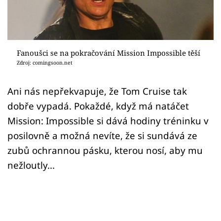
Sex a vztahy
Videa
Sledujte prima+
Fanoušci se na pokračování Mission Impossible těší
Zdroj: comingsoon.net
Přihlášení
Ani nás nepřekvapuje, že Tom Cruise tak
dobře vypadá. Pokaždé, když má natáčet
Sledujte nás
Mission: Impossible si dává hodiny tréninku v
posilovně a možná nevíte, že si sundává ze
zubů ochrannou pásku, kterou nosí, aby mu
nežloutly...