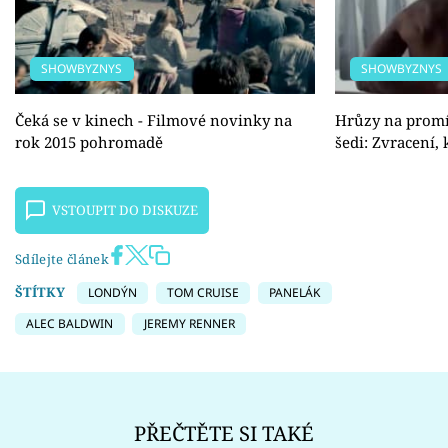
SHOWBYZNYS
SHOWBYZNYS
Čeká se v kinech - Filmové novinky na
Hrůzy na promí
rok 2015 pohromadě
šedi: Zvracení, 
VSTOUPIT DO DISKUZE
Sdílejte článek
ŠTÍTKY
LONDÝN
TOM CRUISE
PANELÁK
ALEC BALDWIN
JEREMY RENNER
PŘEČTĚTE SI TAKÉ