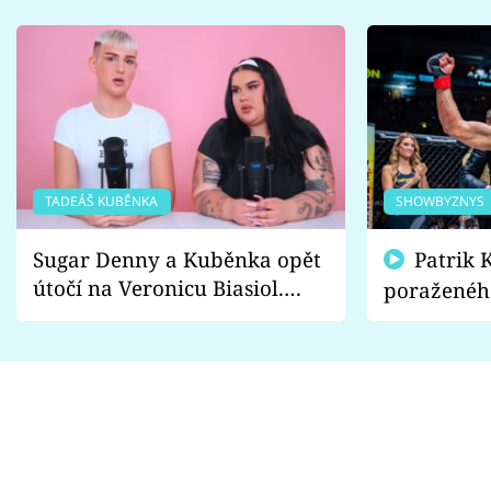
TADEÁŠ KUBĚNKA
SHOWBYZNYS
Sugar Denny a Kuběnka opět
Patrik Kincl se zastal
útočí na Veronicu Biasiol.
poraženéh
Proč je podle nich falešná a
fanoušci n
lže o své nevěře?