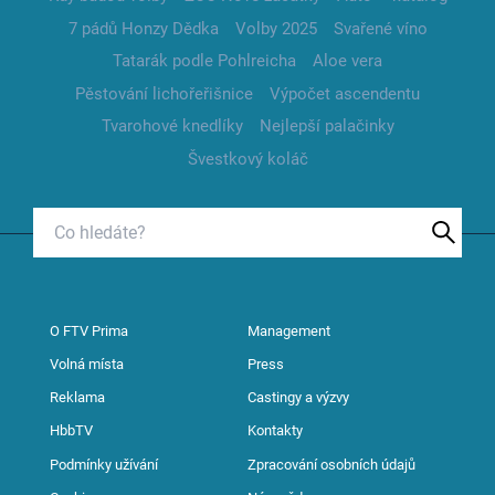
7 pádů Honzy Dědka
Volby 2025
Svařené víno
Tatarák podle Pohlreicha
Aloe vera
Pěstování lichořeřišnice
Výpočet ascendentu
Tvarohové knedlíky
Nejlepší palačinky
Švestkový koláč
O FTV Prima
Management
Volná místa
Press
Reklama
Castingy a výzvy
HbbTV
Kontakty
Podmínky užívání
Zpracování osobních údajů