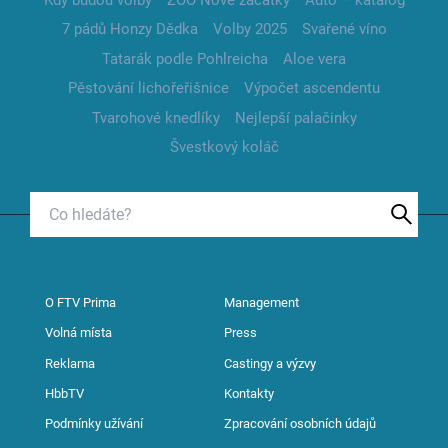
7 pádů Honzy Dědka
Volby 2025
Svařené víno
Tatarák podle Pohlreicha
Aloe vera
Pěstování lichořeřišnice
Výpočet ascendentu
Tvarohové knedlíky
Nejlepší palačinky
Švestkový koláč
O FTV Prima
Management
Volná místa
Press
Reklama
Castingy a výzvy
HbbTV
Kontakty
Podmínky užívání
Zpracování osobních údajů