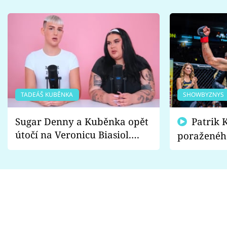
TADEÁŠ KUBĚNKA
SHOWBYZNYS
Sugar Denny a Kuběnka opět
Patrik Kincl se zastal
útočí na Veronicu Biasiol.
poraženéh
Proč je podle nich falešná a
fanoušci n
lže o své nevěře?