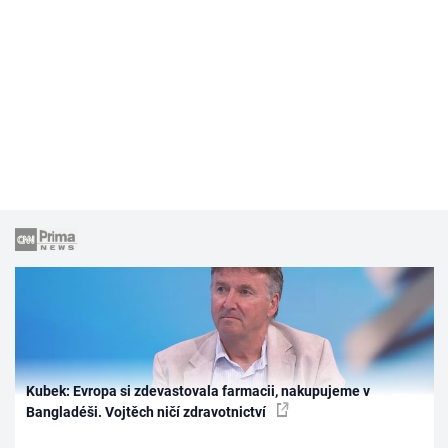
Kubek: Evropa si zdevastovala farmacii, nakupujeme v
Bangladéši. Vojtěch ničí zdravotnictví