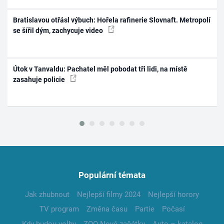
Bratislavou otřásl výbuch: Hořela rafinerie Slovnaft. Metropolí
se šířil dým, zachycuje video
Útok v Tanvaldu: Pachatel měl pobodat tři lidi, na místě
zasahuje policie
Populární témata
Jak zhubnout
Nejlepší filmy 2024
Nejlepší horory
TV program
Změna času
Partie
Počasí
Kdy budou volby
ZOO Nové začátky
Auto – katalog