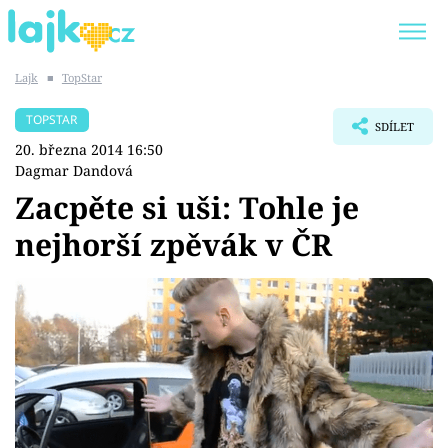
Lajk
■
TopStar
Trendy:
KARLOS VÉMOLA
ONLYFANS
TOPSTAR
SDÍLET
SHOPAHOLICADEL
CLASH OF THE STARS
20. března 2014 16:50
Dagmar Dandová
Zacpěte si uši: Tohle je
nejhorší zpěvák v ČR
Témata
Showbyznys
Youtubeři
Virály