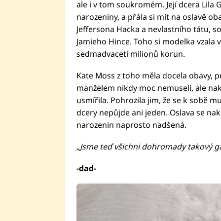
ale i v tom soukromém. Její dcera Lila Gr
narozeniny, a přála si mít na oslavě ob
Jeffersona Hacka a nevlastního tátu,
Jamieho Hince. Toho si modelka vzala v 
sedmadvaceti milionů korun.
Kate Moss z toho měla docela obavy, p
manželem nikdy moc nemuseli, ale nako
usmířila. Pohrozila jim, že se k sobě mu
dcery nepůjde ani jeden. Oslava se nak
narozenin naprosto nadšená.
„Jsme teď všichni dohromady takový g
-dad-