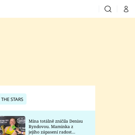
Vyhledávání
Můj 
Prima+
CNN Prima News
Prima Fresh
Prima Living
Prima Zoom
 THE STARS
Prima Lajk
Mína totálně zničila Denisu
Ryndovou. Maminka z
Sledujte nás
jejího zápasení radost