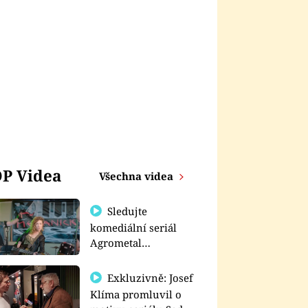
P Videa
Všechna videa
Sledujte
komediální seriál
Agrometal
exkluzivně na
prima+
Exkluzivně: Josef
Klíma promluvil o