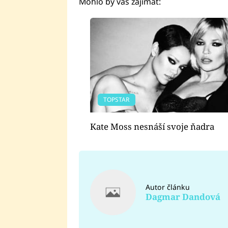
Mohlo by vás zajímat:
TOPSTAR
Kate Moss nesnáší svoje ňadra
Autor článku
Dagmar Dandová