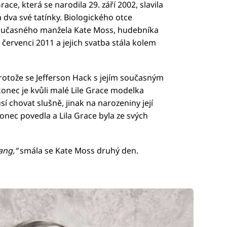
ace, která se narodila 29. září 2002, slavila
a dva své tatínky. Biologického otce
 současného manžela Kate Moss, hudebníka
červenci 2011 a jejich svatba stála kolem
rotože se Jefferson Hack s jejím současným
nec je kvůli malé Lile Grace modelka
sí chovat slušně, jinak na narozeniny její
onec povedla a Lila Grace byla ze svých
ang,“
smála se Kate Moss druhý den.