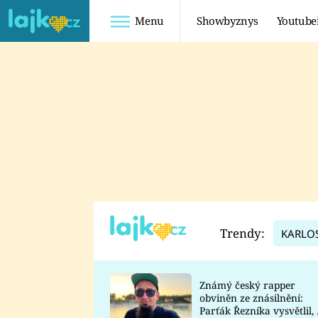
Menu
Showbyznys
Youtube
Youtuberky
Youtubeři
SHOPAHOLICADEL
FATTYPILLOW
ANNA ŠULC
FREESCOOT
SUGAR DENNY
ADAM KAJUMI
LADUŠKA
TADEÁŠ KUBĚNKA
DOMINIKA
DATEL
Trendy:
KARLO
MYSLIVCOVÁ
Známý český rapper
obviněn ze znásilnění:
Parťák Řezníka vysvětlil, 