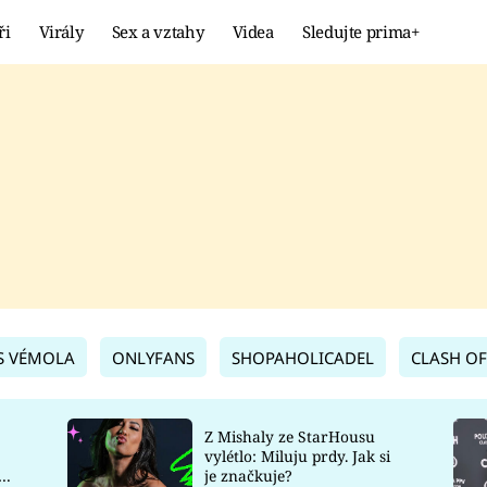
ři
Virály
Sex a vztahy
Videa
Sledujte prima+
Showbyznys
Extrém
VIRÁLY
KURIOZITY
VIDEA
KVÍZY
S VÉMOLA
ONLYFANS
SHOPAHOLICADEL
CLASH OF
Z Mishaly ze StarHousu
vylétlo: Miluju prdy. Jak si
co
je značkuje?