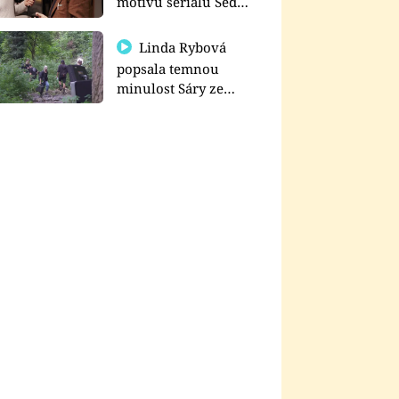
motivu seriálu Sedm
schodů k moci
Linda Rybová
popsala temnou
minulost Sáry ze
seriálu Zákony vlka