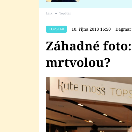
se v Plzni stalo
Lajk
■
TopStar
10. října 2013 16:50
Dagmar
TOPSTAR
Záhadné foto:
mrtvolou?