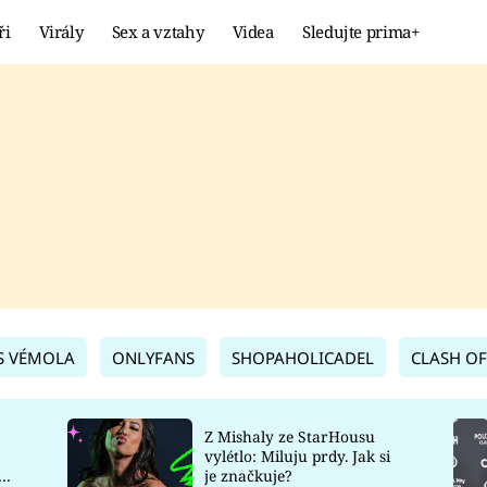
ři
Virály
Sex a vztahy
Videa
Sledujte prima+
Showbyznys
Extrém
VIRÁLY
KURIOZITY
VIDEA
KVÍZY
S VÉMOLA
ONLYFANS
SHOPAHOLICADEL
CLASH OF
Z Mishaly ze StarHousu
vylétlo: Miluju prdy. Jak si
co
je značkuje?