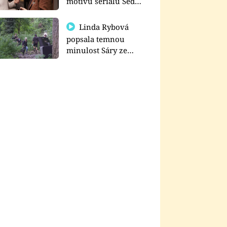
motivu seriálu Sedm
schodů k moci
Linda Rybová
popsala temnou
minulost Sáry ze
seriálu Zákony vlka