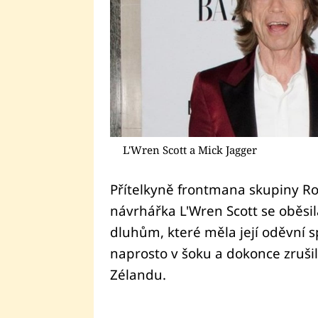
L'Wren Scott a Mick Jagger
Přítelkyně frontmana skupiny Ro
návrhářka L'Wren Scott se oběsi
dluhům, které měla její oděvní sp
naprosto v šoku a dokonce zrušil
Zélandu.