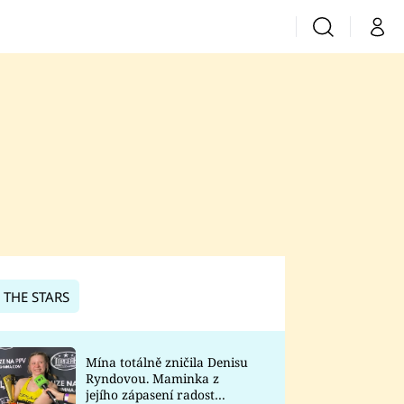
Vyhledávání
Můj 
Prima+
CNN Prima News
Prima Fresh
Prima Living
Prima Zoom
 THE STARS
Prima Lajk
Mína totálně zničila Denisu
Ryndovou. Maminka z
Sledujte nás
jejího zápasení radost