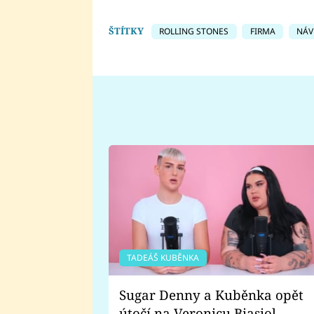
ŠTÍTKY
ROLLING STONES
FIRMA
NÁV
TADEÁŠ KUBĚNKA
Sugar Denny a Kuběnka opět
útočí na Veronicu Biasiol.