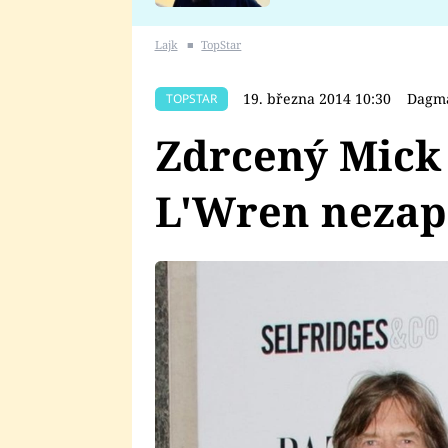
se v Plzni stalo
Lajk
■
TopStar
19. března 2014 10:30
Dagm
TOPSTAR
Zdrcený Mick 
L'Wren neza