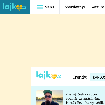
Menu
Showbyznys
Youtube
Youtuberky
Youtubeři
SHOPAHOLICADEL
FATTYPILLOW
ANNA ŠULC
FREESCOOT
SUGAR DENNY
ADAM KAJUMI
LADUŠKA
TADEÁŠ KUBĚNKA
DOMINIKA
DATEL
Trendy:
KARLO
MYSLIVCOVÁ
Známý český rapper
obviněn ze znásilnění:
Parťák Řezníka vysvětlil, 