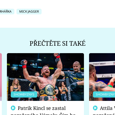
RHÁŘKA
MICK JAGGER
PŘEČTĚTE SI TAKÉ
SHOWBYZNYS
SHOWBYZNY
Patrik Kincl se zastal
Attila Végh podpořil