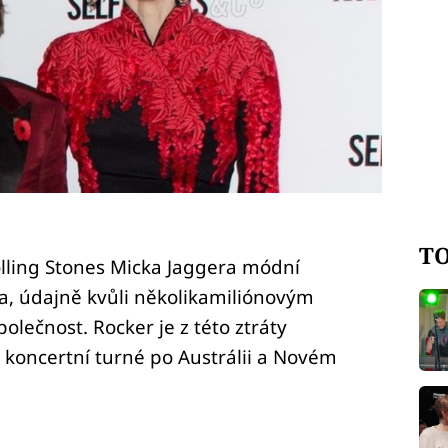
TO
lling Stones Micka Jaggera módní
la, údajně kvůli několikamiliónovým
olečnost. Rocker je z této ztráty
 koncertní turné po Austrálii a Novém