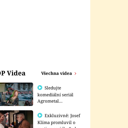
P Videa
Všechna videa
Sledujte
komediální seriál
Agrometal
exkluzivně na
prima+
Exkluzivně: Josef
Klíma promluvil o