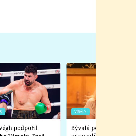
S
VIRÁLY
Bývalá pornoherečka
prozradila, co ji šokova