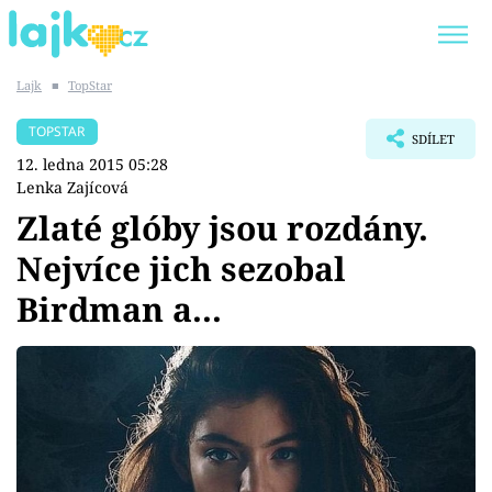
Lajk
■
TopStar
Trendy:
KARLOS VÉMOLA
ONLYFANS
TOPSTAR
SDÍLET
SHOPAHOLICADEL
CLASH OF THE STARS
12. ledna 2015 05:28
Lenka Zajícová
Zlaté glóby jsou rozdány.
Nejvíce jich sezobal
Témata
Birdman a...
Showbyznys
Youtubeři
Virály