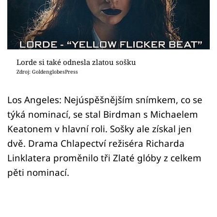
Sex a vztahy
Videa
Sledujte prima+
Lorde si také odnesla zlatou sošku
Zdroj: GoldenglobesPress
Přihlášení
Los Angeles: Nejúspěšnějším snímkem, co se
týká nominací, se stal Birdman s Michaelem
Sledujte nás
Keatonem v hlavní roli. Sošky ale získal jen
dvě. Drama Chlapectví režiséra Richarda
Linklatera proměnilo tři Zlaté glóby z celkem
pěti nominací.