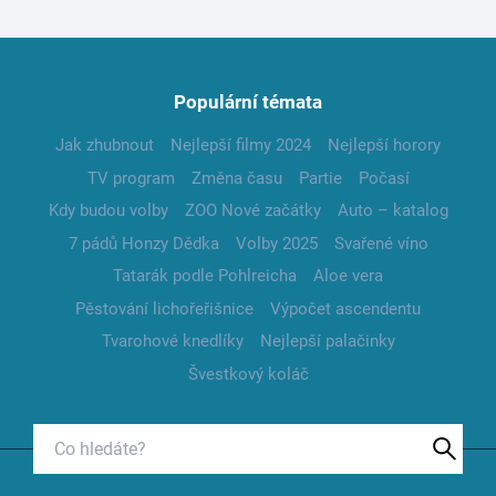
Populární témata
Jak zhubnout
Nejlepší filmy 2024
Nejlepší horory
TV program
Změna času
Partie
Počasí
Kdy budou volby
ZOO Nové začátky
Auto – katalog
7 pádů Honzy Dědka
Volby 2025
Svařené víno
Tatarák podle Pohlreicha
Aloe vera
Pěstování lichořeřišnice
Výpočet ascendentu
Tvarohové knedlíky
Nejlepší palačinky
Švestkový koláč