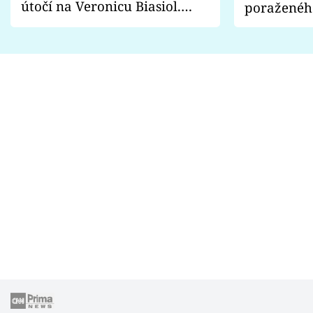
útočí na Veronicu Biasiol.
poraženéh
Proč je podle nich falešná a
fanoušci n
lže o své nevěře?