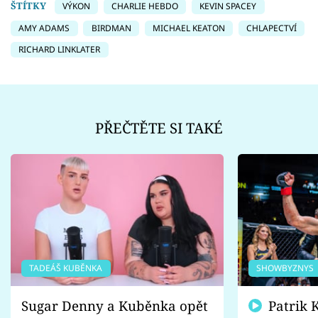
ŠTÍTKY
VÝKON
CHARLIE HEBDO
KEVIN SPACEY
AMY ADAMS
BIRDMAN
MICHAEL KEATON
CHLAPECTVÍ
RICHARD LINKLATER
PŘEČTĚTE SI TAKÉ
TADEÁŠ KUBĚNKA
SHOWBYZNYS
Sugar Denny a Kuběnka opět
Patrik Kincl se zastal