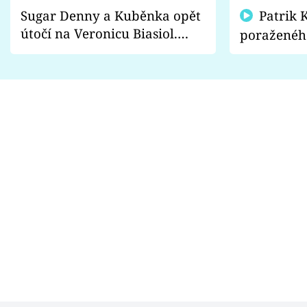
Sugar Denny a Kuběnka opět
Patrik Kincl se zastal
útočí na Veronicu Biasiol.
poraženéh
Proč je podle nich falešná a
fanoušci n
lže o své nevěře?