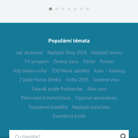
Populární témata
Jak zhubnout
Nejlepší filmy 2024
Nejlepší horory
TV program
Změna času
Partie
Počasí
Kdy budou volby
ZOO Nové začátky
Auto – katalog
7 pádů Honzy Dědka
Volby 2025
Svařené víno
Tatarák podle Pohlreicha
Aloe vera
Pěstování lichořeřišnice
Výpočet ascendentu
Tvarohové knedlíky
Nejlepší palačinky
Švestkový koláč