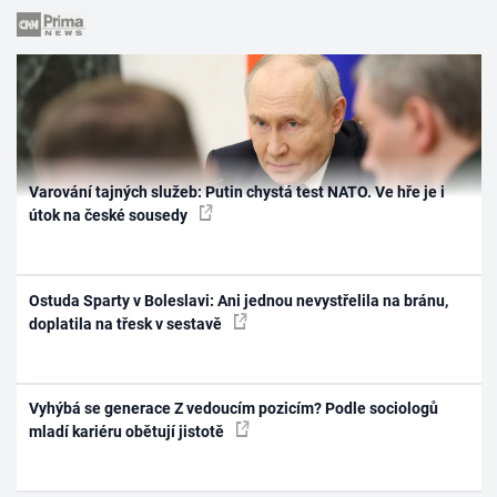
Varování tajných služeb: Putin chystá test NATO. Ve hře je i
útok na české sousedy
Ostuda Sparty v Boleslavi: Ani jednou nevystřelila na bránu,
doplatila na třesk v sestavě
Vyhýbá se generace Z vedoucím pozicím? Podle sociologů
mladí kariéru obětují jistotě