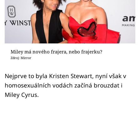
Sex a vztahy
Videa
Sledujte prima+
Přihlášení
Miley má nového frajera, nebo frajerku?
Zdroj: Mirror
Sledujte nás
Nejprve to byla Kristen Stewart, nyní však v
homosexuálních vodách začíná brouzdat i
Miley Cyrus.