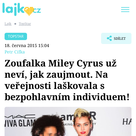
Lajk
■
TopStar
Trendy:
KARLOS VÉMOLA
ONLYFANS
TOPSTAR
SDÍLET
SHOPAHOLICADEL
CLASH OF THE STARS
18. června 2015 15:04
Petr Cífka
Zoufalka Miley Cyrus už
neví, jak zaujmout. Na
Témata
veřejnosti laškovala s
Showbyznys
bezpohlavním individuem!
Youtubeři
Virály