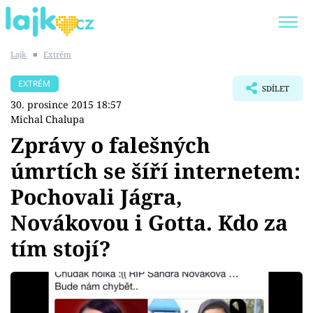
Lajk
■
Extrém
Trendy:
KARLOS VÉMOLA
ONLYFANS
EXTRÉM
SDÍLET
SHOPAHOLICADEL
CLASH OF THE STARS
30. prosince 2015 18:57
Michal Chalupa
Zprávy o falešných
úmrtích se šíří internetem:
Témata
Pochovali Jágra,
Showbyznys
Novákovou i Gotta. Kdo za
tím stojí?
Youtubeři
Virály