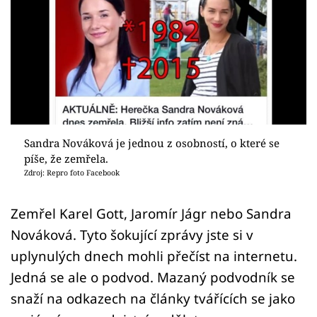
Sex a vztahy
Videa
Sledujte prima+
Přihlášení
Sandra Nováková je jednou z osobností, o které se
píše, že zemřela.
Sledujte nás
Zdroj: Repro foto Facebook
Zemřel Karel Gott, Jaromír Jágr nebo Sandra
Nováková. Tyto šokující zprávy jste si v
uplynulých dnech mohli přečíst na internetu.
Jedná se ale o podvod. Mazaný podvodník se
snaží na odkazech na články tvářících se jako