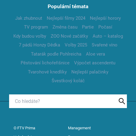
Populární témata
Jak zhubnout
Nejlepší filmy 2024
Nejlepší horory
TV program
Změna času
Partie
Počasí
Kdy budou volby
ZOO Nové začátky
Auto – katalog
7 pádů Honzy Dědka
Volby 2025
Svařené víno
Tatarák podle Pohlreicha
Aloe vera
Pěstování lichořeřišnice
Výpočet ascendentu
Tvarohové knedlíky
Nejlepší palačinky
Švestkový koláč
O FTV Prima
Management