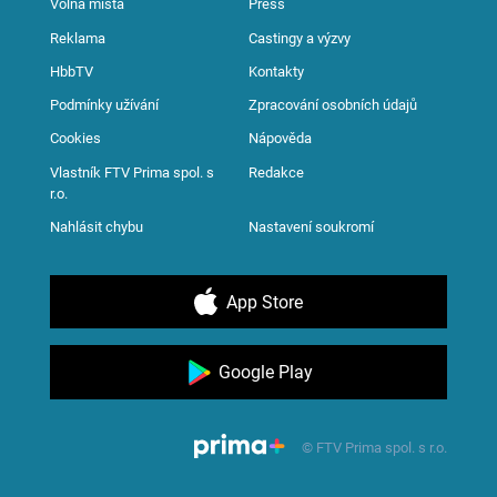
Volná místa
Press
Reklama
Castingy a výzvy
HbbTV
Kontakty
Podmínky užívání
Zpracování osobních údajů
Cookies
Nápověda
Vlastník FTV Prima spol. s
Redakce
r.o.
Nahlásit chybu
Nastavení soukromí
App Store
Google Play
© FTV Prima spol. s r.o.