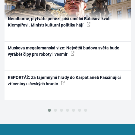
Neodborné, plýtváte penězi, píší umělci Babišovi kvůli
Klempířovi. Ministr kulturní politiku hájí
Muskova megalomanská vize: Největší budova světa bude
vyrábět čipy pro roboty i vesmír
REPORTÁŽ: Za tajemnými hrady do Karpat aneb Fascinující
zříceniny u českých hranic