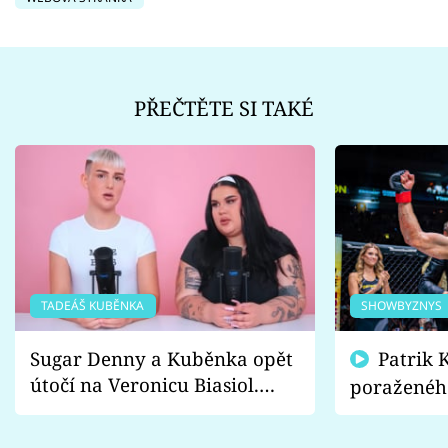
PŘEČTĚTE SI TAKÉ
TADEÁŠ KUBĚNKA
SHOWBYZNYS
Sugar Denny a Kuběnka opět
Patrik Kincl se zastal
útočí na Veronicu Biasiol.
poraženéh
Proč je podle nich falešná a
fanoušci n
lže o své nevěře?