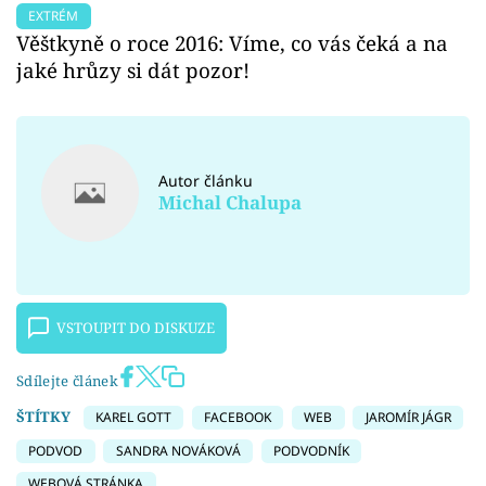
EXTRÉM
Věštkyně o roce 2016: Víme, co vás čeká a na
jaké hrůzy si dát pozor!
Autor článku
Michal Chalupa
VSTOUPIT DO DISKUZE
Sdílejte článek
ŠTÍTKY
KAREL GOTT
FACEBOOK
WEB
JAROMÍR JÁGR
PODVOD
SANDRA NOVÁKOVÁ
PODVODNÍK
WEBOVÁ STRÁNKA