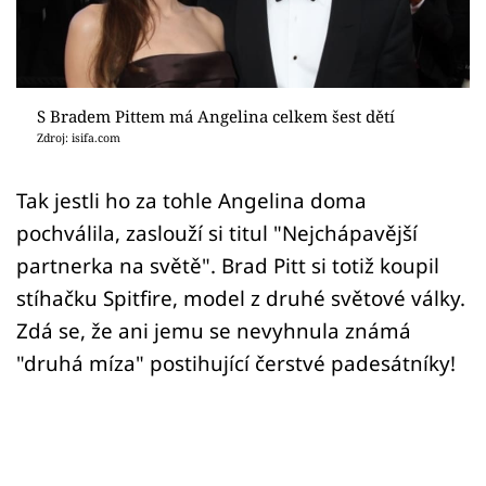
Sex a vztahy
Videa
Sledujte prima+
S Bradem Pittem má Angelina celkem šest dětí
Zdroj: isifa.com
Přihlášení
Tak jestli ho za tohle Angelina doma
pochválila, zaslouží si titul "Nejchápavější
Sledujte nás
partnerka na světě". Brad Pitt si totiž koupil
stíhačku Spitfire, model z druhé světové války.
Zdá se, že ani jemu se nevyhnula známá
"druhá míza" postihující čerstvé padesátníky!