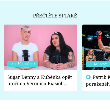
PŘEČTĚTE SI TAKÉ
TADEÁŠ KUBĚNKA
SHOWBYZNYS
Sugar Denny a Kuběnka opět
Patrik Kincl se zastal
útočí na Veronicu Biasiol.
poraženéh
Proč je podle nich falešná a
fanoušci n
lže o své nevěře?