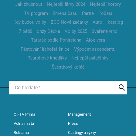
Jak zhubnout
Nejlepší filmy 2024
Nejlepší horory
TV program
Změna času
Partie
Počasí
Kdy budou volby
ZOO Nové začátky
Auto – katalog
7 pádů Honzy Dědka
Volby 2025
Svařené víno
Tatarák podle Pohlreicha
Aloe vera
Pěstování lichořeřišnice
Výpočet ascendentu
Tvarohové knedlíky
Nejlepší palačinky
Švestkový koláč
O FTV Prima
Management
Volná místa
Press
Reklama
Castingy a výzvy