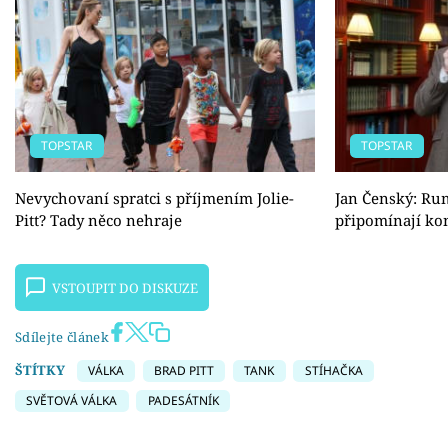
TOPSTAR
TOPSTAR
Nevychovaní spratci s příjmením Jolie-
Jan Čenský: Ru
Pitt? Tady něco nehraje
připomínají ko
VSTOUPIT DO DISKUZE
Sdílejte článek
ŠTÍTKY
VÁLKA
BRAD PITT
TANK
STÍHAČKA
SVĚTOVÁ VÁLKA
PADESÁTNÍK