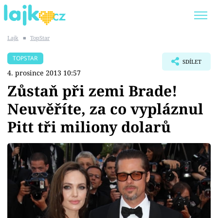
Lajk
■
TopStar
Trendy:
KARLOS VÉMOLA
ONLYFANS
TOPSTAR
SDÍLET
SHOPAHOLICADEL
CLASH OF THE STARS
4. prosince 2013 10:57
Zůstaň při zemi Brade!
Neuvěříte, za co vypláznul
Pitt tři miliony dolarů
Témata
Showbyznys
Youtubeři
Virály