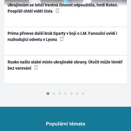
Ukrajincům se lehčí trestná činnost odpouštěla, tvrdí Koten.
Pospíšil chtěl vidět čísla
Prima přinese další krok Sparty v boji o LM. Fanoušci uvidí i
rozhodující odvetu v Lyonu
Rusko našlo slabé místo ukrajinské obrany. Útočit může téměř
bez varování
Populární témata