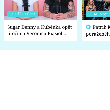
TADEÁŠ KUBĚNKA
SHOWBYZNYS
Sugar Denny a Kuběnka opět
Patrik Kincl se zastal
útočí na Veronicu Biasiol.
poraženéh
Proč je podle nich falešná a
fanoušci n
lže o své nevěře?