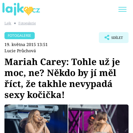
Lajk
■
Fotogalerie
Trendy:
KARLOS VÉMOLA
ONLYFANS
FOTOGALERIE
SDÍLET
SHOPAHOLICADEL
CLASH OF THE STARS
19. května 2015 13:51
Lucie Průchová
Mariah Carey: Tohle už je
moc, ne? Někdo by jí měl
Témata
říct, že takhle nevypadá
Showbyznys
sexy kočička!
Youtubeři
Virály