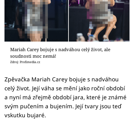
Sex a vztahy
Videa
Sledujte prima+
Přihlášení
Mariah Carey bojuje s nadváhou celý život, ale
soudnosti moc nemá!
Zdroj: Profimedia.cz
Sledujte nás
Zpěvačka Mariah Carey bojuje s nadváhou
celý život. Její váha se mění jako roční období
a nyní má zřejmě období jara, které je známé
svým pučením a bujením. Její tvary jsou teď
vskutku bujaré.