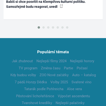
Babiš si chce posvítit na Klempířovu kulturní politiku.
Samozřejmě budu reagovat, uvedl
Populární témata
Jak zhubnout
Nejlepší filmy 2024
Nejlepší horory
TV program
Změna času
Partie
Počasí
Kdy budou volby
ZOO Nové začátky
Auto – katalog
7 pádů Honzy Dědka
Volby 2025
Svařené víno
Tatarák podle Pohlreicha
Aloe vera
Pěstování lichořeřišnice
Výpočet ascendentu
Tvarohové knedlíky
Nejlepší palačinky