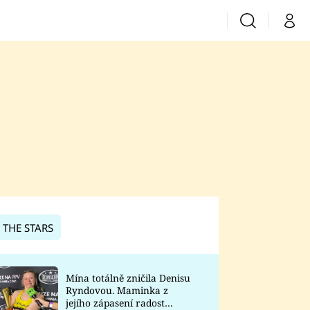
Vyhledávání
Můj 
Prima+
CNN Prima News
Prima Fresh
Prima Living
Prima Zoom
 THE STARS
Prima Lajk
Mína totálně zničila Denisu
Ryndovou. Maminka z
Sledujte nás
jejího zápasení radost