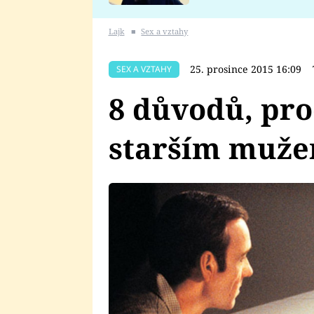
se v Plzni stalo
Lajk
■
Sex a vztahy
25. prosince 2015 16:09
SEX A VZTAHY
8 důvodů, pro
starším muže