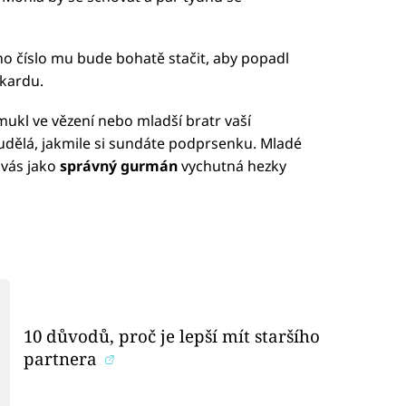
no číslo mu bude bohatě stačit, aby popadl
ardu.
 mukl ve vězení nebo mladší bratr vaší
eudělá, jakmile si sundáte podprsenku. Mladé
 vás jako
správný gurmán
vychutná hezky
10 důvodů, proč je lepší mít staršího
partnera