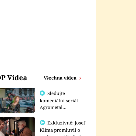
P Videa
Všechna videa
Sledujte
komediální seriál
Agrometal
exkluzivně na
prima+
Exkluzivně: Josef
Klíma promluvil o