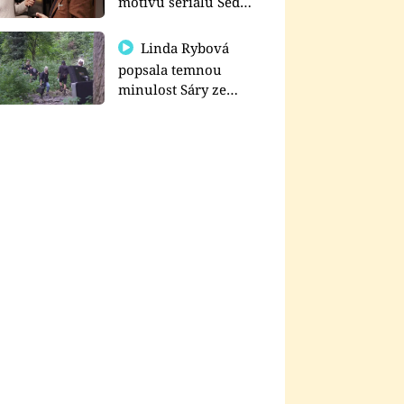
motivu seriálu Sedm
schodů k moci
Linda Rybová
popsala temnou
minulost Sáry ze
seriálu Zákony vlka