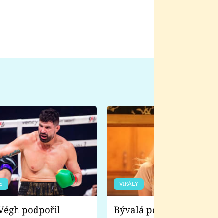
S
VIRÁLY
Bývalá pornoherečka