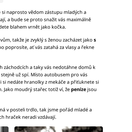
Je si naprosto vědom zástupu mladých a
ají, a bude se proto snažit vás maximálně
dete blahem vrnět jako kočka.
vům, takže je zvyklý s ženou zacházet jako
s
 ho poprosíte, ať vás zatahá za vlasy a řekne
ch záchodcích a taky vás nedotáhne domů k
 stejně už spí. Místo autobusem pro vás
 si nedáte hranolky z mekáče a přiťuknete si
 Jako moudrý stařec totiž ví, že
peníze
jsou
ná v posteli trdlo, tak jsme pořád mladé a
ch hraček neradi vzdávají.