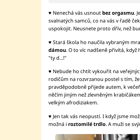
♥ Nenechá vás usnout
bez orgasmu
. 
svalnatých samců, co na vás v řadě ček
uspokojit. Neusnete proto dřív, než bu
♥ Stará škola ho naučila vybraným mra
dámou
. O to víc nadšeně přivítá, když
"ty d...!"
♥ Nebude ho chtít vykouřit na veřejný
rodičům na rozvrzanou postel s tím, že
pravděpodobně přijede autem, k večeři
něčím jiným než zlevněným krabičákem.
velkým afrodiziakem.
♥ Jen tak vás neopustí. I když jsme mož
možná i
roztomilé trdlo
. A muži se svý