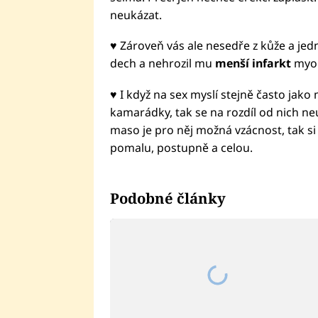
neukázat.
♥ Zároveň vás ale nesedře z kůže a jed
dech a nehrozil mu
menší infarkt
myok
♥ I když na sex myslí stejně často jako
kamarádky, tak se na rozdíl od nich n
maso je pro něj možná vzácnost, tak si
pomalu, postupně a celou.
Podobné články