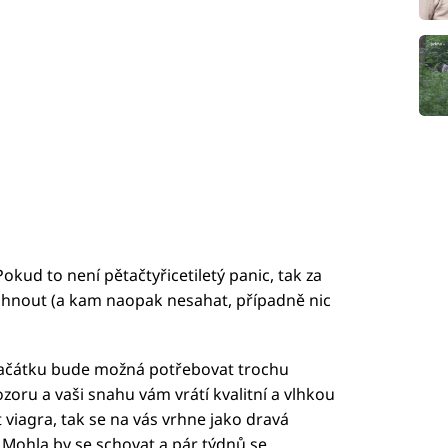
Pokud to není pětačtyřicetiletý panic, tak za
sáhnout (a kam naopak nesahat, případně nic
ačátku bude možná potřebovat trochu
oru a vaši snahu vám vrátí kvalitní a vlhkou
 viagra, tak se na vás vrhne jako dravá
. Mohla by se schovat a pár týdnů se