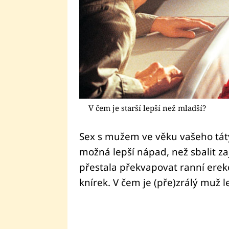
V čem je starší lepší než mladší?
Sex s mužem ve věku vašeho tát
možná lepší nápad, než sbalit z
přestala překvapovat ranní erekc
knírek. V čem je (pře)zrálý muž l