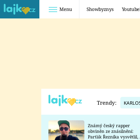
Menu
Showbyznys
Youtube
Youtuberky
Youtubeři
SHOPAHOLICADEL
FATTYPILLOW
ANNA ŠULC
FREESCOOT
SUGAR DENNY
ADAM KAJUMI
LADUŠKA
TADEÁŠ KUBĚNKA
DOMINIKA
DATEL
Trendy:
KARLO
MYSLIVCOVÁ
Známý český rapper
obviněn ze znásilnění:
Parťák Řezníka vysvětlil, 