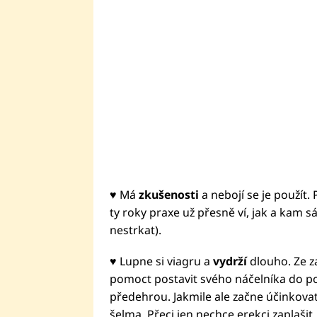
♥ Má
zkušenosti
a nebojí se je použít. 
ty roky praxe už přesně ví, jak a kam 
nestrkat).
♥ Lupne si viagru a
vydrží
dlouho. Ze z
pomoct postavit svého náčelníka do poz
předehrou. Jakmile ale začne účinkovat
šelma. Přeci jen nechce erekci zaplašit