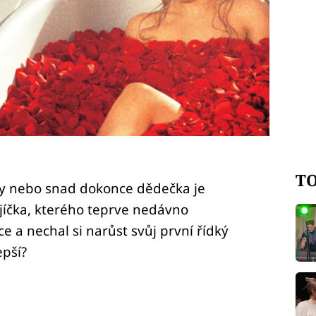
TO
y nebo snad dokonce dědečka je
ajíčka, kterého teprve nedávno
e a nechal si narůst svůj první řídký
epší?