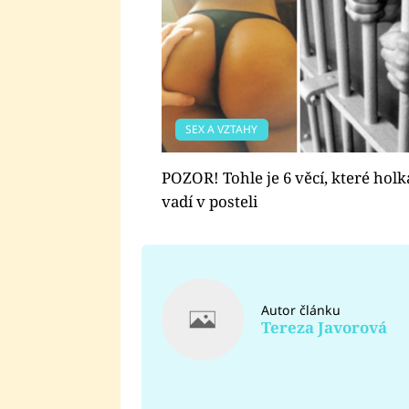
SEX A VZTAHY
POZOR! Tohle je 6 věcí, které hol
vadí v posteli
Autor článku
Tereza Javorová