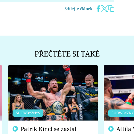
Sdílejte článek
PŘEČTĚTE SI TAKÉ
SHOWBYZNYS
SHOWBYZNY
Patrik Kincl se zastal
Attila Végh podpořil