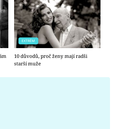
EXTRÉM
kám
10 důvodů, proč ženy mají radši
starší muže