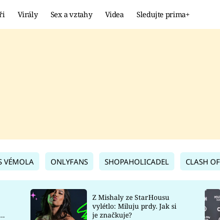
ři
Virály
Sex a vztahy
Videa
Sledujte prima+
Showbyznys
Extrém
VIRÁLY
KURIOZITY
VIDEA
KVÍZY
S VÉMOLA
ONLYFANS
SHOPAHOLICADEL
CLASH OF
Z Mishaly ze StarHousu
vylétlo: Miluju prdy. Jak si
co
je značkuje?