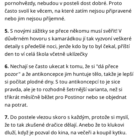
pornohvězdy, nebudou v posteli dost dobré. Proto
často svolí ke věcem, na které zatím nejsou připravené
nebo jim nejsou příjemné.
5.
S novými zážitky se přece někomu musí svěřit! V
důvěrném hovoru s kamarádkou jí tak vyzvoní veškeré
detaily s předešlé noci, jenže kdo by to byl čekal, příští
den to ví celá škola včetně uklízečky
6.
Nechají se často ukecat k tomu, že si "dá přece
pozor" a že antikoncepce jim huntuje tělo, takže je lepší
si počítat plodné dny. S tou antikoncepcí to je sice
pravda, ale je to rozhodně šetrnější varianta, než si
třikrát měsíčně běžet pro Postinor nebo se objednat
na potrat.
7.
Do postele vlezou skoro s každým, protože si myslí,
že to tak zkušené dračice dělají. Anebo že to klukovi
dluží, když je pozval do kina, na večeři a koupil kytku.