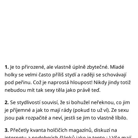
1.
Je to přirozené, ale vlastně úplně zbytečné. Mladé
holky se velmi často příliš stydí a raději se schovávají
pod peřinu. Což je naprostá hloupost! Nikdy jindy totiž
nebudou mít tak sexy těla jako právě teď.
2.
Se stydlivostí souvisí, že si bohužel neřeknou, co jim
je příjemné a jak to mají rády (pokud to už ví). Ze sexu
jsou pak rozpačité a neví, jestli se jim to vlastně líbilo.
3.
Přečetly kvanta holčičích magazínů, diskuzí na
internetu a podobných článků jako je tento :-) Vše mají