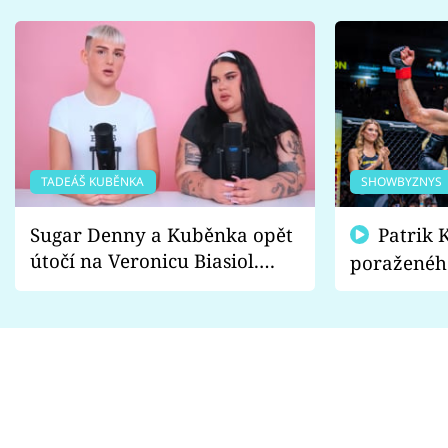
TADEÁŠ KUBĚNKA
SHOWBYZNYS
Sugar Denny a Kuběnka opět
Patrik Kincl se zastal
útočí na Veronicu Biasiol.
poraženéh
Proč je podle nich falešná a
fanoušci n
lže o své nevěře?