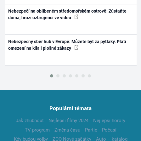
Nebezpečí na oblíbeném středomořském ostrově: Zůstaňte
doma, hrozí ozbrojenci ve videu
Nebezpečný sběr hub v Evropě: Můžete být za pytláky. Platí
omezení na kila i plošné zákazy
Populární témata
Jak zhubnout
Nejlepší filmy 2024
Nejlepší horory
TV program
Změna času
Partie
Počasí
Kdy budou volby
ZOO Nové začátky
Auto – katalog