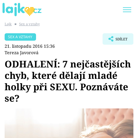
Lajk
■
Sex a vztahy
Trendy:
KARLOS VÉMOLA
ONLYFANS
SEX A VZTAHY
SDÍLET
SHOPAHOLICADEL
CLASH OF THE STARS
21. listopadu 2016 15:36
Tereza Javorová
ODHALENÍ: 7 nejčastějších
chyb, které dělají mladé
Témata
holky při SEXU. Poznáváte
Showbyznys
se?
Youtubeři
Virály