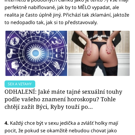
perfektně nabiflované, jak by to MĚLO vypadat, ale
realita je často úplně jiný. Přichází tak zklamání, jaktože
to nedopadlo tak, jak si to představovaly.
SEX A VZTAHY
ODHALENÍ: Jaké máte tajné sexuální touhy
podle vašeho znamení horoskopu? Tohle
chtějí zažít Býci, Ryby touží po…
4.
Každý chce být v sexu jedička a zvlášť holky mají
pocit, že pokud se okamžitě nebudou chovat jako