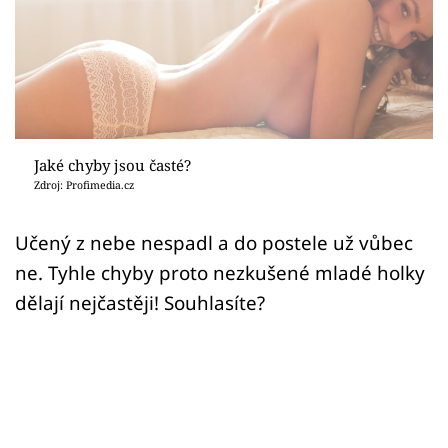
Sex a vztahy
Videa
Sledujte prima+
Přihlášení
Jaké chyby jsou časté?
Zdroj: Profimedia.cz
Sledujte nás
Učený z nebe nespadl a do postele už vůbec
ne. Tyhle chyby proto nezkušené mladé holky
dělají nejčastěji! Souhlasíte?