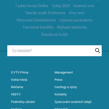
7 pádů Honzy Dědka
Volby 2025
Svařené víno
Tatarák podle Pohlreicha
Aloe vera
Pěstování lichořeřišnice
Výpočet ascendentu
Tvarohové knedlíky
Nejlepší palačinky
Švestkový koláč
O FTV Prima
Management
Volná místa
Press
Reklama
Castingy a výzvy
HbbTV
Kontakty
Podmínky užívání
Zpracování osobních údajů