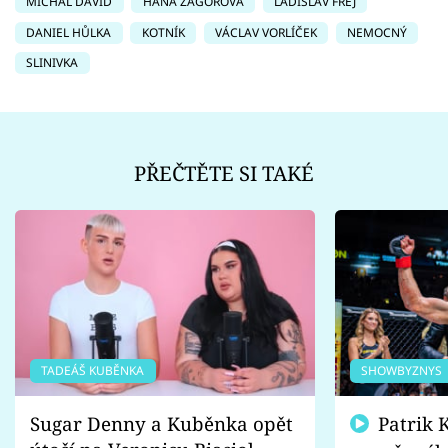
MICHAL DAVID
HANA ZAGOROVÁ
LADISLAV FREJ
DANIEL HŮLKA
KOTNÍK
VÁCLAV VORLÍČEK
NEMOCNÝ
SLINIVKA
PŘEČTĚTE SI TAKÉ
TADEÁŠ KUBĚNKA
SHOWBYZNYS
Sugar Denny a Kuběnka opět
Patrik Kincl se zastal