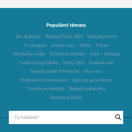
Populární témata
Jak zhubnout
Nejlepší filmy 2024
Nejlepší horory
TV program
Změna času
Partie
Počasí
Kdy budou volby
ZOO Nové začátky
Auto – katalog
7 pádů Honzy Dědka
Volby 2025
Svařené víno
Tatarák podle Pohlreicha
Aloe vera
Pěstování lichořeřišnice
Výpočet ascendentu
Tvarohové knedlíky
Nejlepší palačinky
Švestkový koláč