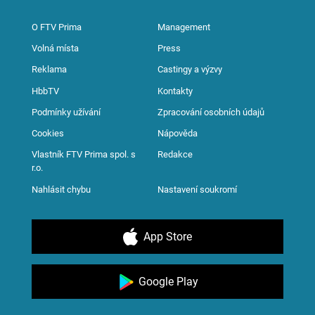
O FTV Prima
Management
Volná místa
Press
Reklama
Castingy a výzvy
HbbTV
Kontakty
Podmínky užívání
Zpracování osobních údajů
Cookies
Nápověda
Vlastník FTV Prima spol. s
Redakce
r.o.
Nahlásit chybu
Nastavení soukromí
App Store
Google Play