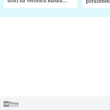
útočí na Veronicu Biasiol.
poraženéh
Proč je podle nich falešná a
fanoušci n
lže o své nevěře?