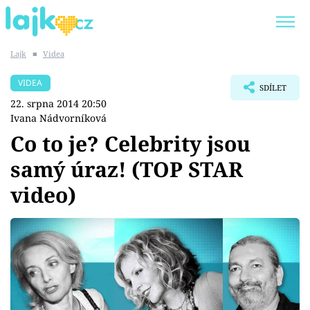
Lajk
■
Videa
Trendy:
KARLOS VÉMOLA
ONLYFANS
VIDEA
SDÍLET
SHOPAHOLICADEL
CLASH OF THE STARS
22. srpna 2014 20:50
Ivana Nádvorníková
Co to je? Celebrity jsou
samý úraz! (TOP STAR
Témata
video)
Showbyznys
Youtubeři
Virály