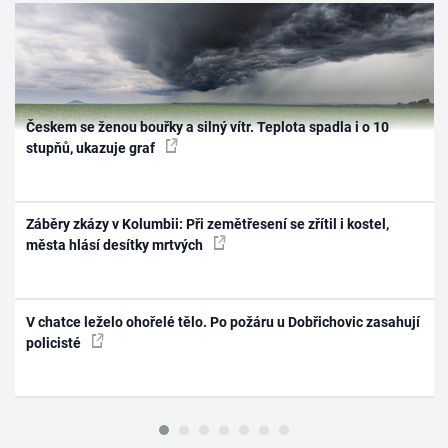
Českem se ženou bouřky a silný vítr. Teplota spadla i o 10
stupňů, ukazuje graf
Záběry zkázy v Kolumbii: Při zemětřesení se zřítil i kostel,
města hlásí desítky mrtvých
V chatce leželo ohořelé tělo. Po požáru u Dobřichovic zasahují
policisté