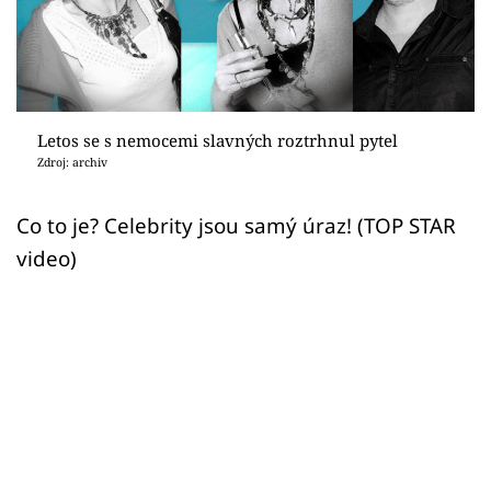
Sex a vztahy
Videa
Sledujte prima+
Letos se s nemocemi slavných roztrhnul pytel
Zdroj: archiv
Přihlášení
Co to je? Celebrity jsou samý úraz! (TOP STAR
video)
Sledujte nás