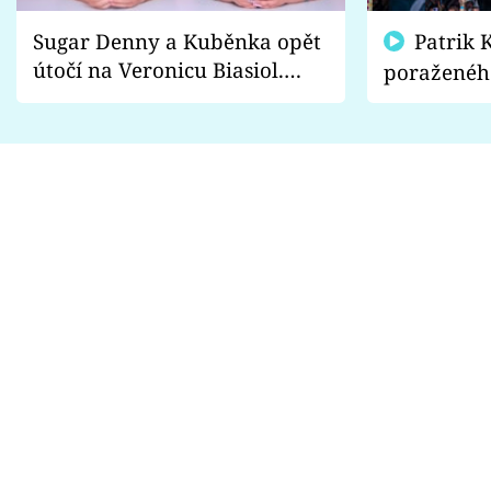
Sugar Denny a Kuběnka opět
Patrik Kincl se zastal
útočí na Veronicu Biasiol.
poraženéh
Proč je podle nich falešná a
fanoušci n
lže o své nevěře?