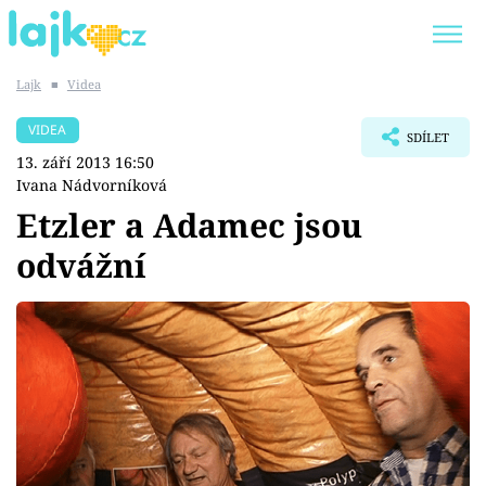
Lajk
■
Videa
Trendy:
KARLOS VÉMOLA
ONLYFANS
VIDEA
SDÍLET
SHOPAHOLICADEL
CLASH OF THE STARS
13. září 2013 16:50
Ivana Nádvorníková
Etzler a Adamec jsou
odvážní
Témata
Showbyznys
Youtubeři
Virály