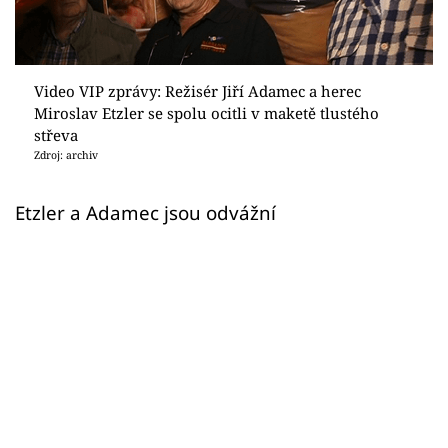
Sex a vztahy
Videa
Video VIP zprávy: Režisér Jiří Adamec a herec
Sledujte prima+
Miroslav Etzler se spolu ocitli v maketě tlustého
střeva
Zdroj: archiv
Přihlášení
Etzler a Adamec jsou odvážní
Sledujte nás