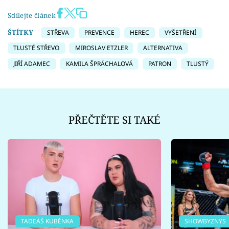
Sdílejte článek
ŠTÍTKY
STŘEVA
PREVENCE
HEREC
VYŠETŘENÍ
TLUSTÉ STŘEVO
MIROSLAV ETZLER
ALTERNATIVA
JIŘÍ ADAMEC
KAMILA ŠPRÁCHALOVÁ
PATRON
TLUSTÝ
PŘEČTĚTE SI TAKÉ
TADEÁŠ KUBĚNKA
SHOWBYZNYS