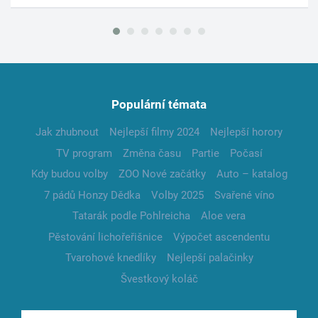
Populární témata
Jak zhubnout
Nejlepší filmy 2024
Nejlepší horory
TV program
Změna času
Partie
Počasí
Kdy budou volby
ZOO Nové začátky
Auto – katalog
7 pádů Honzy Dědka
Volby 2025
Svařené víno
Tatarák podle Pohlreicha
Aloe vera
Pěstování lichořeřišnice
Výpočet ascendentu
Tvarohové knedlíky
Nejlepší palačinky
Švestkový koláč