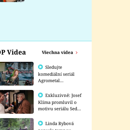
nemá
P Videa
Všechna videa
Sledujte
komediální seriál
Agrometal
exkluzivně na
prima+
Exkluzivně: Josef
Klíma promluvil o
motivu seriálu Sedm
schodů k moci
Linda Rybová