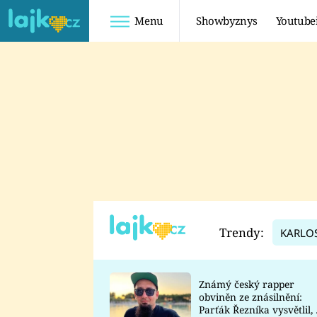
Menu
Showbyznys
Youtube
Youtuberky
Youtubeři
SHOPAHOLICADEL
FATTYPILLOW
ANNA ŠULC
FREESCOOT
SUGAR DENNY
ADAM KAJUMI
LADUŠKA
TADEÁŠ KUBĚNKA
DOMINIKA
DATEL
Trendy:
KARLO
MYSLIVCOVÁ
Známý český rapper
obviněn ze znásilnění:
Parťák Řezníka vysvětlil, 