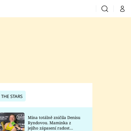
Vyhledávání
Můj 
Prima+
CNN Prima News
Prima Fresh
Prima Living
Prima Zoom
 THE STARS
Prima Lajk
Mína totálně zničila Denisu
Ryndovou. Maminka z
Sledujte nás
jejího zápasení radost