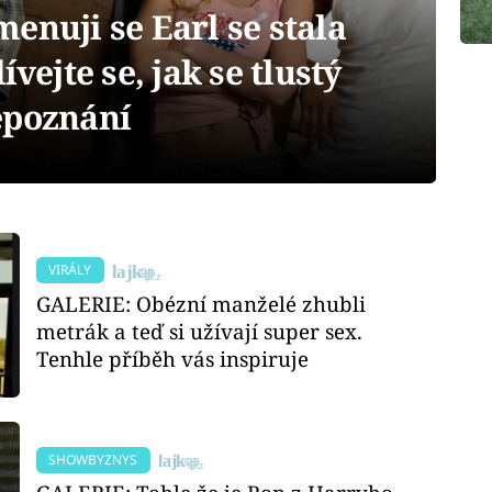
enuji se Earl se stala
ívejte se, jak se tlustý
epoznání
VIRÁLY
GALERIE: Obézní manželé zhubli
metrák a teď si užívají super sex.
Tenhle příběh vás inspiruje
SHOWBYZNYS