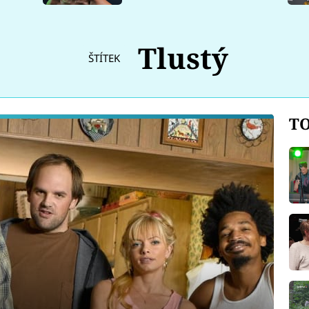
Tlustý
ŠTÍTEK
TO