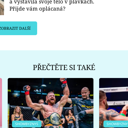
a vystavila svoje tělo v plavkách.
Přijde vám oplácaná?
ZOBRAZIT DALŠÍ
PŘEČTĚTE SI TAKÉ
SHOWBYZNYS
SHOWBYZNY