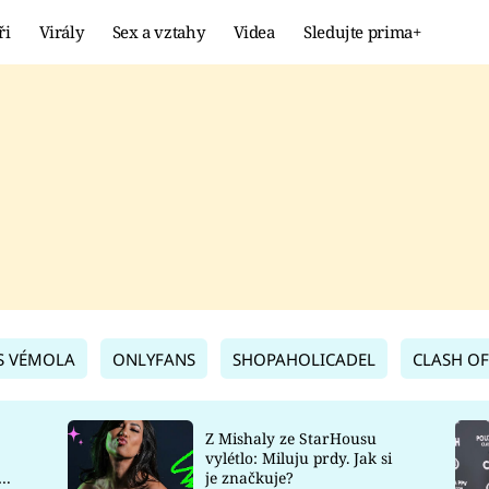
ři
Virály
Sex a vztahy
Videa
Sledujte prima+
Showbyznys
Extrém
VIRÁLY
KURIOZITY
VIDEA
KVÍZY
S VÉMOLA
ONLYFANS
SHOPAHOLICADEL
CLASH OF
Z Mishaly ze StarHousu
vylétlo: Miluju prdy. Jak si
co
je značkuje?