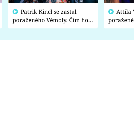
Patrik Kincl se zastal
Attila Végh podpořil
poraženého Vémoly. Čím ho
poražené
fanoušci naštvali?
chce radě
s vítězem