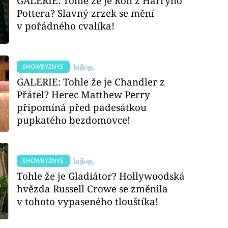
GALERIE: Tohle že je Ron z Harryho
Pottera? Slavný zrzek se mění
v pořádného cvalíka!
SHOWBYZNYS
GALERIE: Tohle že je Chandler z
Přátel? Herec Matthew Perry
připomíná před padesátkou
pupkatého bezdomovce!
SHOWBYZNYS
Tohle že je Gladiátor? Hollywoodská
hvězda Russell Crowe se změnila
v tohoto vypaseného tlouštíka!