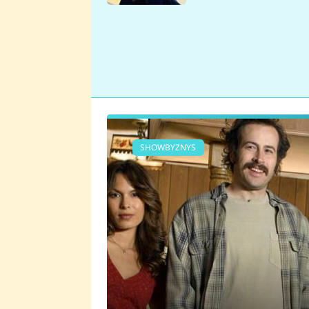
se v Plzni stalo
SHOWBYZNYS