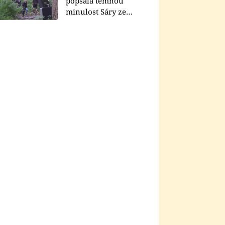
popsala temnou
minulost Sáry ze
seriálu Zákony vlka