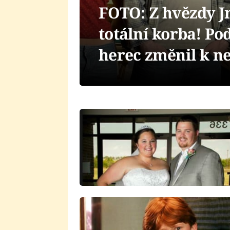
FOTO: Z hvězdy Jm
totální korba! Pod
herec změnil k n