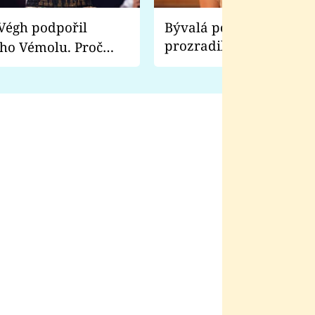
Bývalá pornoherečka
prozradila, co ji šokova
ho Vémolu. Proč
natáčení Euforie. Vážně
ji zápasit s ním než
bylo drsnější než hanba
 Kinclem?
filmy?