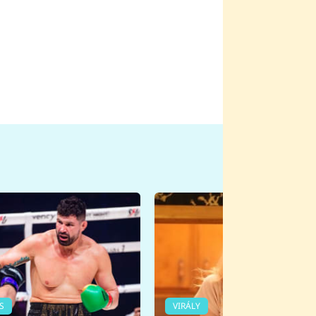
S
VIRÁLY