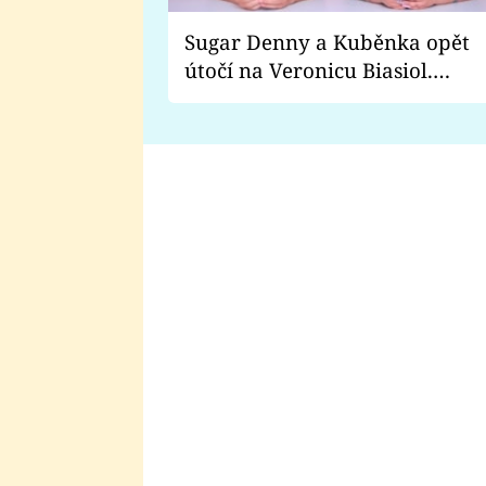
Sugar Denny a Kuběnka opět
útočí na Veronicu Biasiol.
Proč je podle nich falešná a
lže o své nevěře?