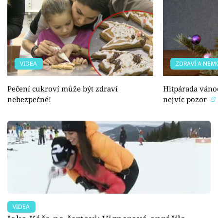
VIDEA
ZDRAVÍ A NEM
Pečení cukroví může být zdraví
Hitpárada vánoč
nebezpečné!
nejvíc pozor
VIDEA