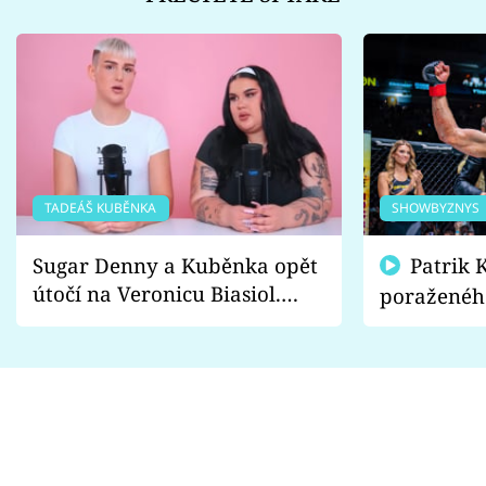
TADEÁŠ KUBĚNKA
SHOWBYZNYS
Sugar Denny a Kuběnka opět
Patrik Kincl se zastal
útočí na Veronicu Biasiol.
poraženéh
Proč je podle nich falešná a
fanoušci n
lže o své nevěře?