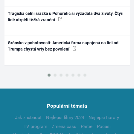
Tragická čelní srážka u Pohořelic si vyžádala dva životy. Čtyři
lidé utrpěli těžká zranění
Grónsko v pohotovosti: Americká firma napojená na lidi od
Trumpa chystá vrty bez povolení
Populární témata
Jak zhubnout
Nejlepší filmy 2024
Nejlepší horory
TV program
Změna času
Partie
Počasí