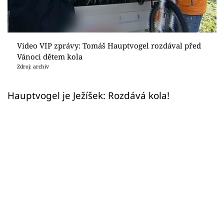
Sex a vztahy
Videa
Video VIP zprávy: Tomáš Hauptvogel rozdával před
Sledujte prima+
Vánoci dětem kola
Zdroj: archiv
Přihlášení
Hauptvogel je Ježíšek: Rozdává kola!
Sledujte nás