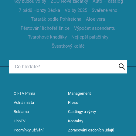
Kdy budou volby
ZOO Nové začátky
Auto – katalog
7 pádů Honzy Dědka
Volby 2025
Svařené víno
Tatarák podle Pohlreicha
Aloe vera
Pěstování lichořeřišnice
Výpočet ascendentu
Tvarohové knedlíky
Nejlepší palačinky
Švestkový koláč
O FTV Prima
Management
Volná místa
Press
Reklama
Castingy a výzvy
HbbTV
Kontakty
Podmínky užívání
Zpracování osobních údajů