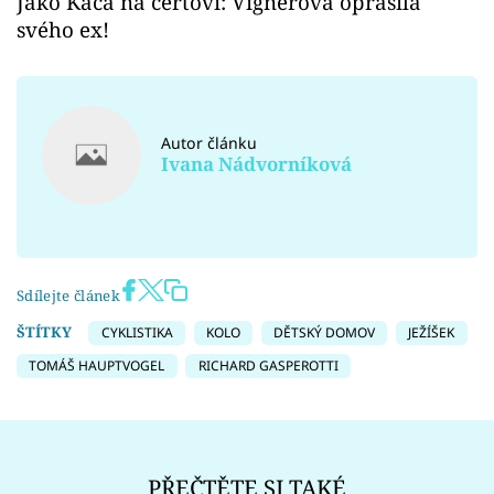
Jako Káča na čertovi: Vignerová oprášila
svého ex!
Autor článku
Ivana Nádvorníková
Sdílejte článek
ŠTÍTKY
CYKLISTIKA
KOLO
DĚTSKÝ DOMOV
JEŽÍŠEK
TOMÁŠ HAUPTVOGEL
RICHARD GASPEROTTI
PŘEČTĚTE SI TAKÉ