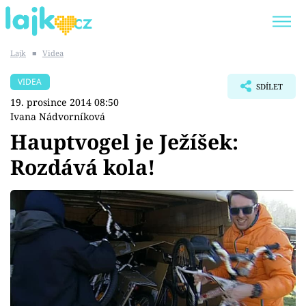
Lajk
■
Videa
Trendy:
KARLOS VÉMOLA
ONLYFANS
VIDEA
SDÍLET
SHOPAHOLICADEL
CLASH OF THE STARS
19. prosince 2014 08:50
Ivana Nádvorníková
Hauptvogel je Ježíšek:
Rozdává kola!
Témata
Showbyznys
Youtubeři
Virály