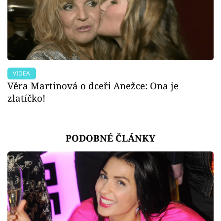
VIDEA
Věra Martinová o dceři Anežce: Ona je
zlatíčko!
PODOBNÉ ČLÁNKY