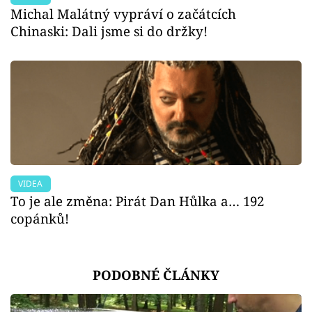
Michal Malátný vypráví o začátcích
Chinaski: Dali jsme si do držky!
VIDEA
To je ale změna: Pirát Dan Hůlka a… 192
copánků!
PODOBNÉ ČLÁNKY