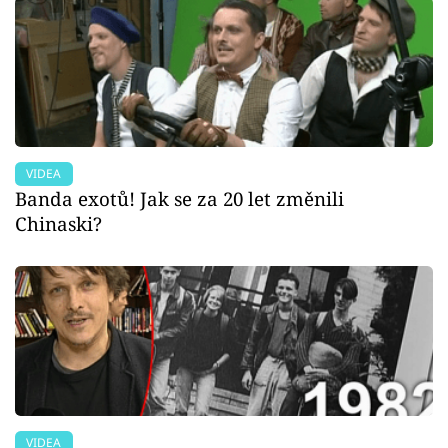
VIDEA
Banda exotů! Jak se za 20 let změnili
Chinaski?
VIDEA