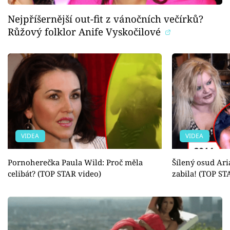
Nejpříšernější out-fit z vánočních večírků?
Růžový folklor Anife Vyskočilové
VIDEA
VIDEA
Pornoherečka Paula Wild: Proč měla
Šílený osud Ari
celibát? (TOP STAR video)
zabila! (TOP ST