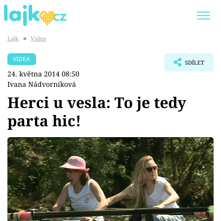
Lajk
■
Videa
Trendy:
KARLOS VÉMOLA
ONLYFANS
VIDEA
SDÍLET
SHOPAHOLICADEL
CLASH OF THE STARS
24. května 2014 08:50
Ivana Nádvorníková
Herci u vesla: To je tedy
parta hic!
Témata
Showbyznys
Youtubeři
Virály