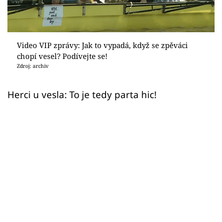
Sex a vztahy
Videa
Video VIP zprávy: Jak to vypadá, když se zpěváci
Sledujte prima+
chopí vesel? Podívejte se!
Zdroj: archiv
Přihlášení
Herci u vesla: To je tedy parta hic!
Sledujte nás