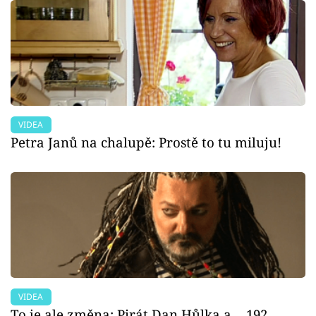
VIDEA
Petra Janů na chalupě: Prostě to tu miluju!
VIDEA
To je ale změna: Pirát Dan Hůlka a… 192