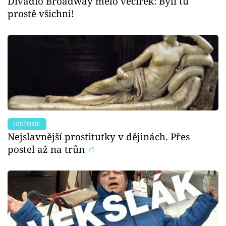
Divadlo Broadway mělo večírek: Byli tu
prostě všichni!
HISTORIE
Nejslavnější prostitutky v dějinách. Přes
postel až na trůn