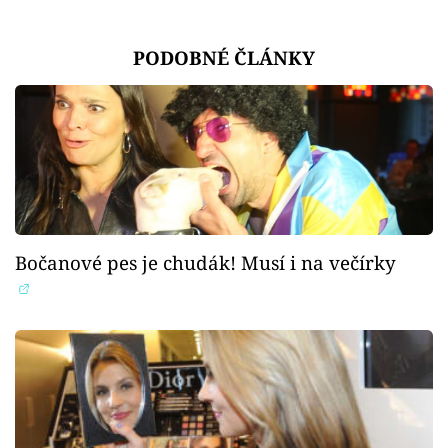
PODOBNÉ ČLÁNKY
Bočanové pes je chudák! Musí i na večírky