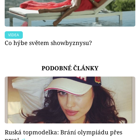
VIDEA
Co hýbe světem showbyznysu?
PODOBNÉ ČLÁNKY
Ruská topmodelka: Brání olympiádu přes
prsa!