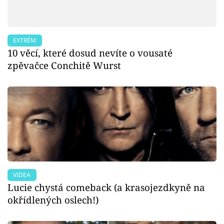
EXTRÉM
10 věcí, které dosud nevíte o vousaté
zpěvačce Conchitě Wurst
VIDEA
Lucie chystá comeback (a krasojezdkyně na
okřídlených oslech!)