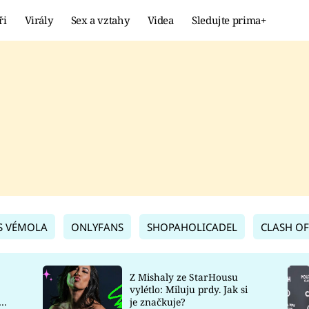
ři
Virály
Sex a vztahy
Videa
Sledujte prima+
Showbyznys
Extrém
VIRÁLY
KURIOZITY
VIDEA
KVÍZY
S VÉMOLA
ONLYFANS
SHOPAHOLICADEL
CLASH OF
Z Mishaly ze StarHousu
vylétlo: Miluju prdy. Jak si
co
je značkuje?