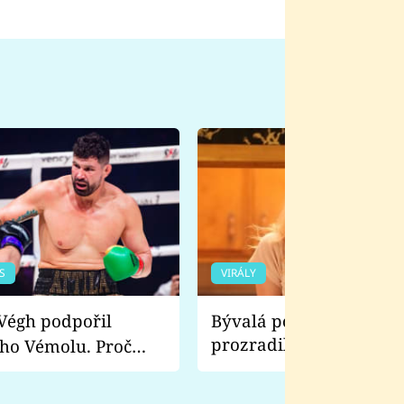
S
VIRÁLY
Bývalá pornoherečka
prozradila, co ji šokova
ho Vémolu. Proč
natáčení Euforie. Vážně
ji zápasit s ním než
bylo drsnější než hanba
 Kinclem?