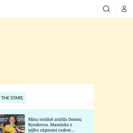
Vyhledávání
Můj 
Prima+
CNN Prima News
Prima Fresh
Prima Living
Prima Zoom
 THE STARS
Prima Lajk
Mína totálně zničila Denisu
Ryndovou. Maminka z
Sledujte nás
jejího zápasení radost