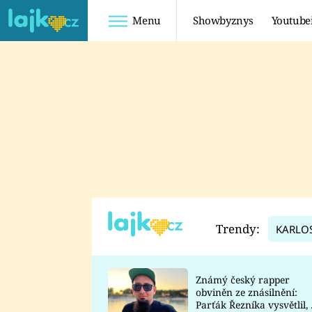
Menu
Showbyznys
Youtube
Youtuberky
Youtubeři
SHOPAHOLICADEL
FATTYPILLOW
ANNA ŠULC
FREESCOOT
SUGAR DENNY
ADAM KAJUMI
LADUŠKA
TADEÁŠ KUBĚNKA
DOMINIKA
DATEL
Trendy:
KARLO
MYSLIVCOVÁ
Známý český rapper
obviněn ze znásilnění:
Parťák Řezníka vysvětlil, 