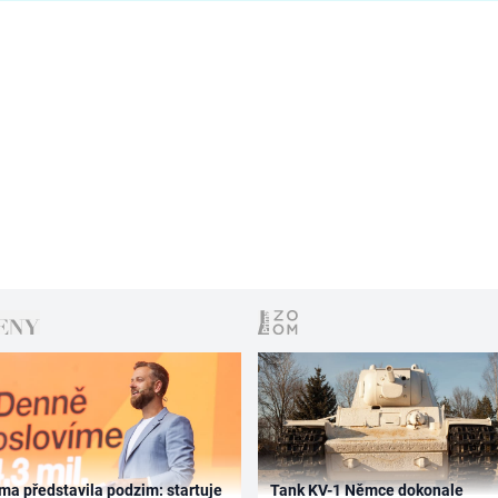
ma představila podzim: startuje
Tank KV-1 Němce dokonale