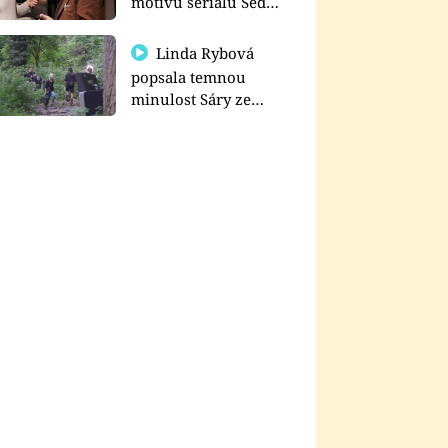
motivu seriálu Sedm
schodů k moci
Linda Rybová
popsala temnou
minulost Sáry ze
seriálu Zákony vlka