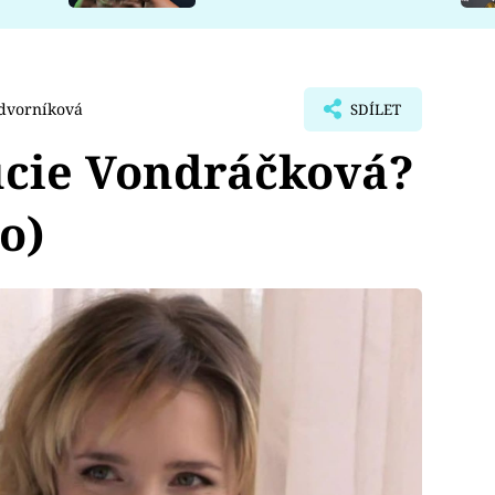
dvorníková
SDÍLET
ucie Vondráčková?
o)