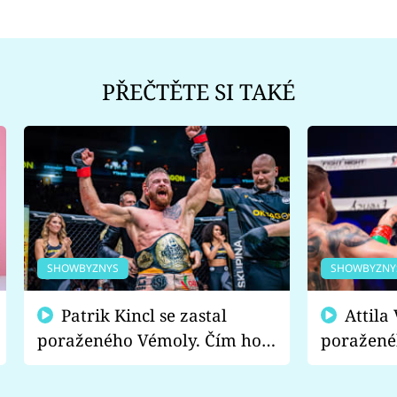
PŘEČTĚTE SI TAKÉ
SHOWBYZNYS
SHOWBYZNY
Patrik Kincl se zastal
Attila Végh podpořil
poraženého Vémoly. Čím ho
poražené
fanoušci naštvali?
chce radě
s vítězem