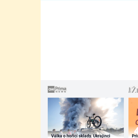
Válka o hořící sklady. Ukrajinci
Pri