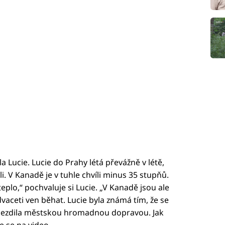
a Lucie. Lucie do Prahy létá převážně v létě,
. V Kanadě je v tuhle chvíli minus 35 stupňů.
eplo,“ pochvaluje si Lucie. „V Kanadě jsou ale
dvaceti ven běhat. Lucie byla známá tím, že se
jezdila městskou hromadnou dopravou. Jak
e se na video.