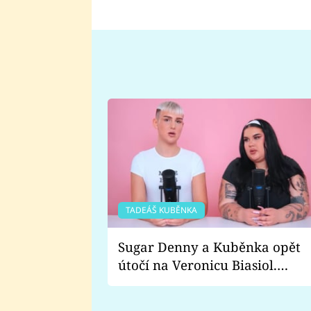
TADEÁŠ KUBĚNKA
Sugar Denny a Kuběnka opět
útočí na Veronicu Biasiol.
Proč je podle nich falešná a
lže o své nevěře?