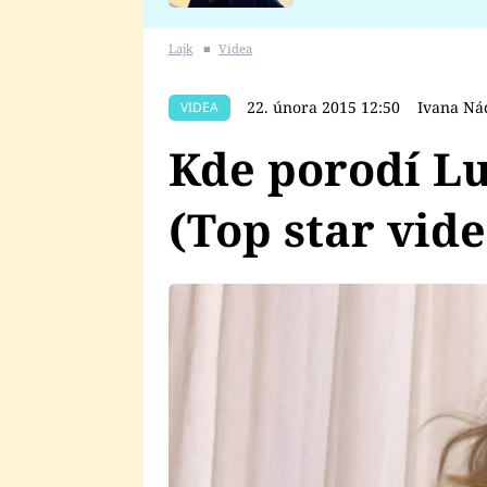
se v Plzni stalo
Lajk
■
Videa
22. února 2015 12:50
Ivana Ná
VIDEA
Kde porodí L
(Top star vide