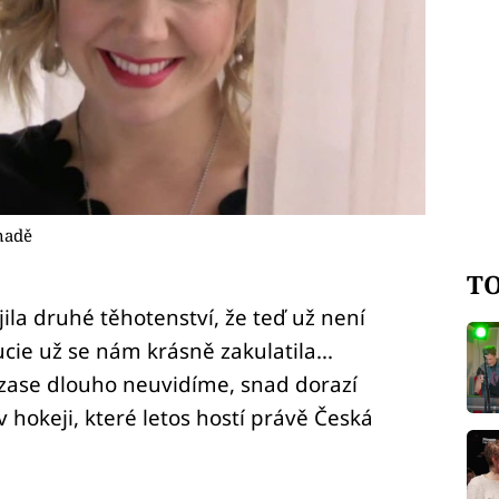
nadě
TO
ila druhé těhotenství, že teď už není
ucie už se nám krásně zakulatila...
 zase dlouho neuvidíme, snad dorazí
v hokeji, které letos hostí právě Česká