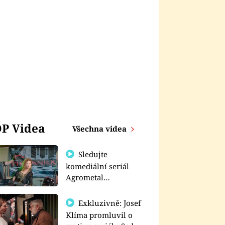
P Videa
Všechna videa
Sledujte
komediální seriál
Agrometal
exkluzivně na
prima+
Exkluzivně: Josef
Klíma promluvil o