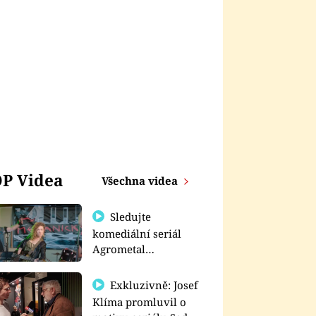
P Videa
Všechna videa
Sledujte
komediální seriál
Agrometal
exkluzivně na
prima+
Exkluzivně: Josef
Klíma promluvil o