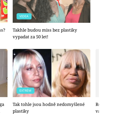
VIDEA
ss?
Takhle budou miss bez plastiky
vypadat za 50 let!
EXTRÉM
EXTRÉM
ega
Tak tohle jsou hodně nedomyšlené
Rozumíte 
m
plastiky
vás ani v