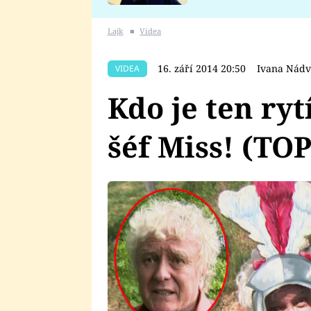
se v Plzni stalo
Lajk
■
Videa
16. září 2014 20:50
Ivana Nádv
VIDEA
Kdo je ten ryt
šéf Miss! (TO