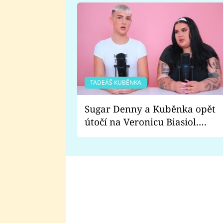
TADEÁŠ KUBĚNKA
Sugar Denny a Kuběnka opět
útočí na Veronicu Biasiol.
Proč je podle nich falešná a
lže o své nevěře?