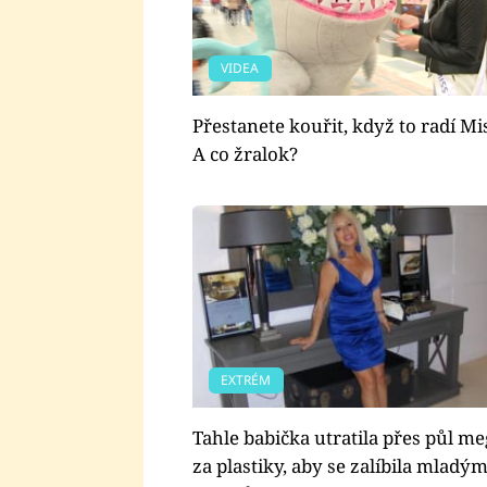
VIDEA
Přestanete kouřit, když to radí Mi
A co žralok?
EXTRÉM
Tahle babička utratila přes půl m
za plastiky, aby se zalíbila mladý