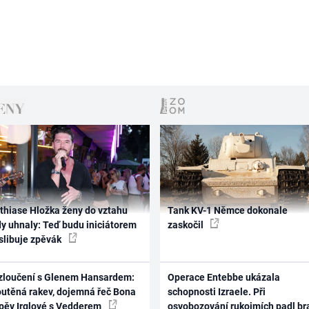
thiase Hložka ženy do vztahu
Tank KV-1 Němce dokonale
dy uhnaly: Teď budu iniciátorem
zaskočil
 slibuje zpěvák
zloučení s Glenem Hansardem:
Operace Entebbe ukázala
outěná rakev, dojemná řeč Bona
schopnosti Izraele. Při
zpěv Irglové s Vedderem
osvobozování rukojmích padl br