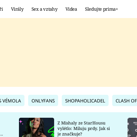
ři
Virály
Sex a vztahy
Videa
Sledujte prima+
Showbyznys
Extrém
VIRÁLY
KURIOZITY
VIDEA
KVÍZY
S VÉMOLA
ONLYFANS
SHOPAHOLICADEL
CLASH OF
Z Mishaly ze StarHousu
vylétlo: Miluju prdy. Jak si
co
je značkuje?