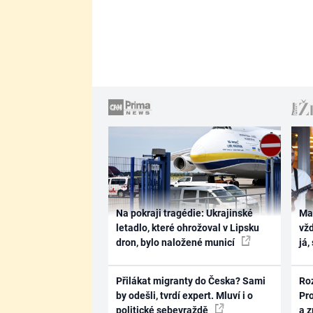
Na pokraji tragédie: Ukrajinské
Ma
letadlo, které ohrožoval v Lipsku
vž
dron, bylo naložené municí
já,
Přilákat migranty do Česka? Sami
Ro
by odešli, tvrdí expert. Mluví i o
Pr
politické sebevraždě
a 