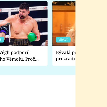
S
VIRÁLY
Bývalá pornoherečka
prozradila, co ji šokova
ho Vémolu. Proč
natáčení Euforie. Vážně
ji zápasit s ním než
bylo drsnější než hanba
 Kinclem?
filmy?