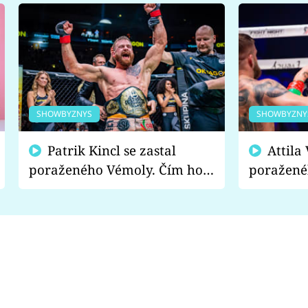
SHOWBYZNYS
SHOWBYZNY
Patrik Kincl se zastal
Attila Végh podpořil
poraženého Vémoly. Čím ho
poražené
fanoušci naštvali?
chce radě
s vítězem