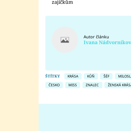
zajíčkům
Autor článku
Ivana Nádvorníko
ŠTÍTKY
KRÁSA
KŮŇ
ŠÉF
MILOSL
ČESKO
MISS
ZNALEC
ŽENSKÁ KRÁS