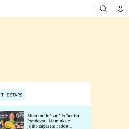
Vyhledávání
Můj 
Prima+
CNN Prima News
Prima Fresh
Prima Living
Prima Zoom
 THE STARS
Prima Lajk
Mína totálně zničila Denisu
Ryndovou. Maminka z
Sledujte nás
jejího zápasení radost