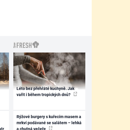
Léto bez přehřáté kuchyně. Jak
vařit i během tropických dnů?
Rýžové burgery s kuřecím masem a
mrkví podávané se salátem – lehká
atr
a chutná večeře