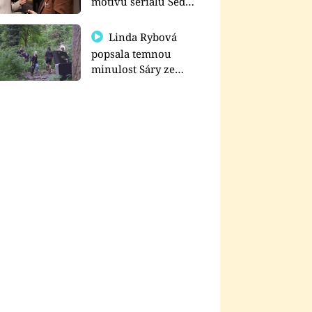
motivu seriálu Sedm
schodů k moci
Linda Rybová
popsala temnou
minulost Sáry ze
seriálu Zákony vlka