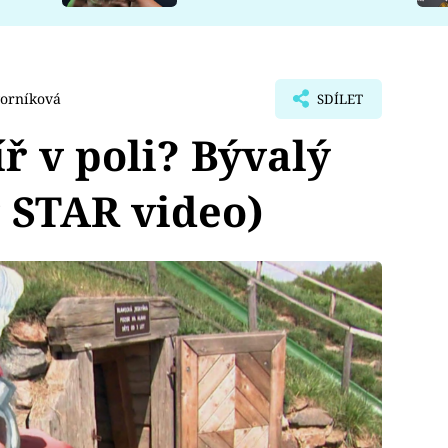
orníková
SDÍLET
íř v poli? Bývalý
P STAR video)