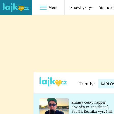
Menu
Showbyznys
Youtube
Youtuberky
Youtubeři
SHOPAHOLICADEL
FATTYPILLOW
ANNA ŠULC
FREESCOOT
SUGAR DENNY
ADAM KAJUMI
LADUŠKA
TADEÁŠ KUBĚNKA
DOMINIKA
DATEL
Trendy:
KARLO
MYSLIVCOVÁ
Známý český rapper
obviněn ze znásilnění:
Parťák Řezníka vysvětlil, 