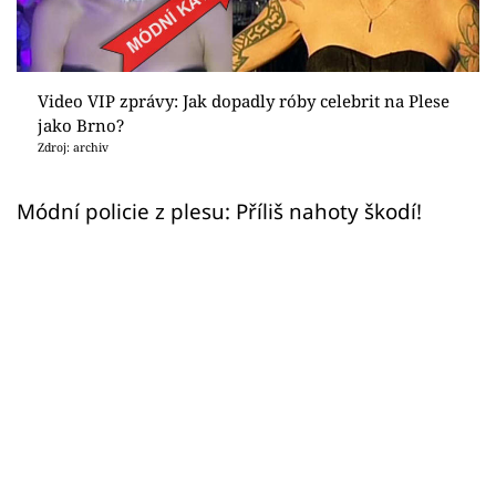
Sex a vztahy
Videa
Video VIP zprávy: Jak dopadly róby celebrit na Plese
Sledujte prima+
jako Brno?
Zdroj: archiv
Přihlášení
Módní policie z plesu: Příliš nahoty škodí!
Sledujte nás