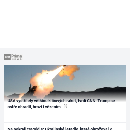
USA vystřílely většinu klíčových raket, tvrdí CNN. Trump se
ostře ohradil, hrozí i vězením
Na pokraji tragédie: Ukrajinské letadlo, které ohrožoval v