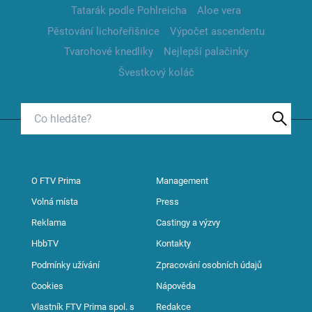
Tatarák podle Pohlreicha
Aloe vera
Pěstování lichořeřišnice
Výpočet ascendentu
Tvarohové knedlíky
Nejlepší palačinky
Švestkový koláč
O FTV Prima
Management
Volná místa
Press
Reklama
Castingy a výzvy
HbbTV
Kontakty
Podmínky užívání
Zpracování osobních údajů
Cookies
Nápověda
Vlastník FTV Prima spol. s
Redakce