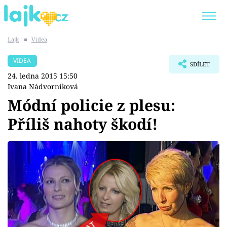
Lajk
■
Videa
Trendy:
KARLOS VÉMOLA
ONLYFANS
VIDEA
SDÍLET
SHOPAHOLICADEL
CLASH OF THE STARS
24. ledna 2015 15:50
Ivana Nádvorníková
Módní policie z plesu:
Příliš nahoty škodí!
Témata
Showbyznys
Youtubeři
Virály