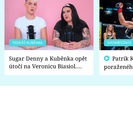
TADEÁŠ KUBĚNKA
SHOWBYZNYS
Sugar Denny a Kuběnka opět
Patrik Kincl se zastal
útočí na Veronicu Biasiol.
poraženéh
Proč je podle nich falešná a
fanoušci n
lže o své nevěře?