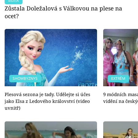
VIDEA
Zůstala Doležalová s Válkovou na plese na
ocet?
SHOWBYZNYS
EXTRÉM
Plesová sezona je tady. Udělejte si účes
9 módních masa
jako Elsa z Ledového království (video
vidění na český
uvnitř)