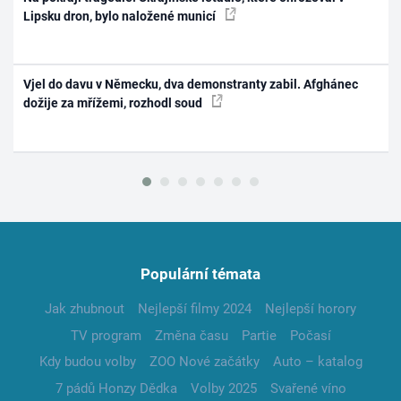
Lipsku dron, bylo naložené municí
Vjel do davu v Německu, dva demonstranty zabil. Afghánec
dožije za mřížemi, rozhodl soud
Populární témata
Jak zhubnout
Nejlepší filmy 2024
Nejlepší horory
TV program
Změna času
Partie
Počasí
Kdy budou volby
ZOO Nové začátky
Auto – katalog
7 pádů Honzy Dědka
Volby 2025
Svařené víno