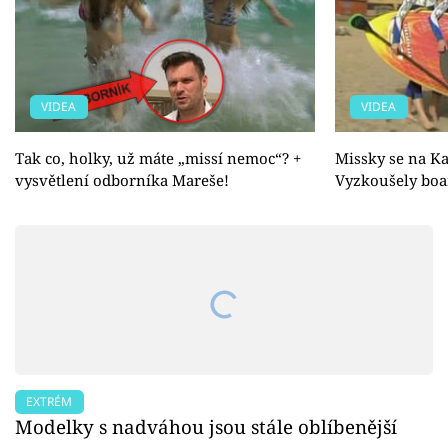
VIDEA
VIDEA
Tak co, holky, už máte „missí nemoc“? +
Missky se na K
vysvětlení odborníka Mareše!
Vyzkoušely boar
EXTRÉM
Modelky s nadváhou jsou stále oblíbenější