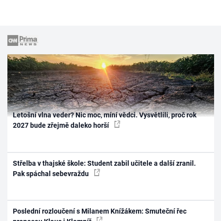
Letošní vlna veder? Nic moc, míní vědci. Vysvětlili, proč rok
2027 bude zřejmě daleko horší
Střelba v thajské škole: Student zabil učitele a další zranil.
Pak spáchal sebevraždu
Poslední rozloučení s Milanem Knížákem: Smuteční řec