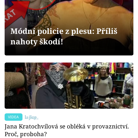
Sex a vztahy
Videa
Módní policie z plesu: Příliš
Sledujte prima+
nahoty škodí!
Přihlášení
Sledujte nás
VIDEA
Jana Kratochvílová se obléká v provaznictví.
Proč, proboha?