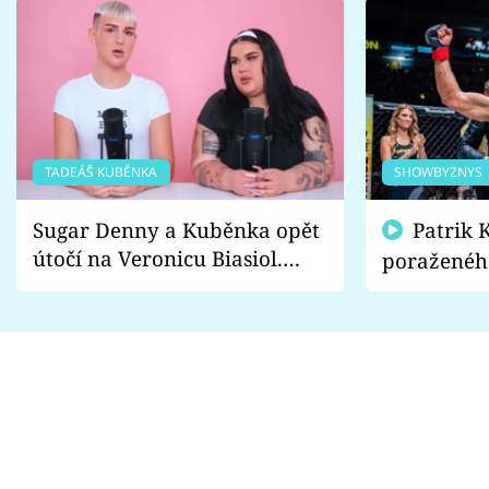
TADEÁŠ KUBĚNKA
SHOWBYZNYS
Sugar Denny a Kuběnka opět
Patrik Kincl se zastal
útočí na Veronicu Biasiol.
poraženéh
Proč je podle nich falešná a
fanoušci n
lže o své nevěře?