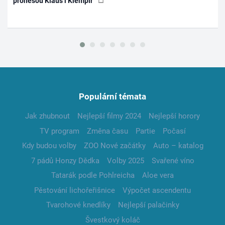
pronesou Klaus i Klempíř
Populární témata
Jak zhubnout
Nejlepší filmy 2024
Nejlepší horory
TV program
Změna času
Partie
Počasí
Kdy budou volby
ZOO Nové začátky
Auto – katalog
7 pádů Honzy Dědka
Volby 2025
Svařené víno
Tatarák podle Pohlreicha
Aloe vera
Pěstování lichořeřišnice
Výpočet ascendentu
Tvarohové knedlíky
Nejlepší palačinky
Švestkový koláč