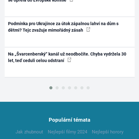
Podmínka pro Ukrajince za útok zápalnou lahví na dům s
dětmi? Tejc zvažuje mimořádný zásah
Na „Švarcenberský“ kanál už neodbočíte. Chyba vydržela 30
let, teď ceduli celou odstraní
Populární témata
Jak zhubnout
Nejlepší filmy 2024
Nejlepší horory