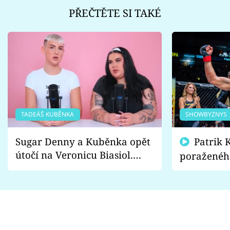
PŘEČTĚTE SI TAKÉ
TADEÁŠ KUBĚNKA
SHOWBYZNYS
Sugar Denny a Kuběnka opět
Patrik Kincl se zastal
útočí na Veronicu Biasiol.
poraženéh
Proč je podle nich falešná a
fanoušci n
lže o své nevěře?