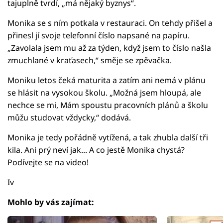
tajuplně tvrdí, „má nějaký byznys“.
Monika se s ním potkala v restauraci. On tehdy přišel a
přinesl jí svoje telefonní číslo napsané na papíru.
„Zavolala jsem mu až za týden, když jsem to číslo našla
zmuchlané v kraťasech,“ směje se zpěvačka.
Moniku letos čeká maturita a zatím ani nemá v plánu
se hlásit na vysokou školu. „Možná jsem hloupá, ale
nechce se mi, Mám spoustu pracovních plánů a školu
můžu studovat vždycky,“ dodává.
Monika je tedy pořádně vytížená, a tak zhubla další tři
kila. Ani prý neví jak... A co jestě Monika chystá?
Podívejte se na video!
Iv
Mohlo by vás zajímat: