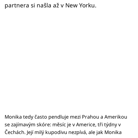
Sex a vztahy
partnera si našla až v New Yorku.
Videa
Sledujte prima+
Přihlášení
Sledujte nás
Monika tedy často pendluje mezi Prahou a Amerikou
se zajímavým skóre: měsíc je v Americe, tři týdny v
Čechách. Její milý kupodivu nezpívá, ale jak Monika