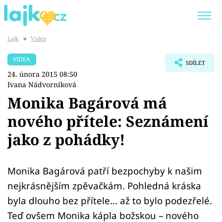
Lajk
■
Videa
Trendy:
KARLOS VÉMOLA
ONLYFANS
VIDEA
SDÍLET
SHOPAHOLICADEL
CLASH OF THE STARS
24. února 2015 08:50
Ivana Nádvorníková
Monika Bagárová má
nového přítele: Seznámení
Témata
jako z pohádky!
Showbyznys
Monika Bagárová patří bezpochyby k našim
Youtubeři
nejkrásnějším zpěvačkám. Pohledná kráska
Virály
byla dlouho bez přítele... až to bylo podezřelé.
Teď ovšem Monika kápla božskou – nového