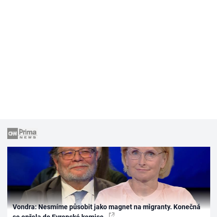
Vondra: Nesmíme působit jako magnet na migranty. Konečná
se opřela do Evropské komise