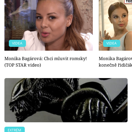
VIDEA
VIDEA
Monika Bagárová: Chci mluvit romsky!
Monika Bagárov
(TOP STAR video)
konečně řidičák
EXTRÉM