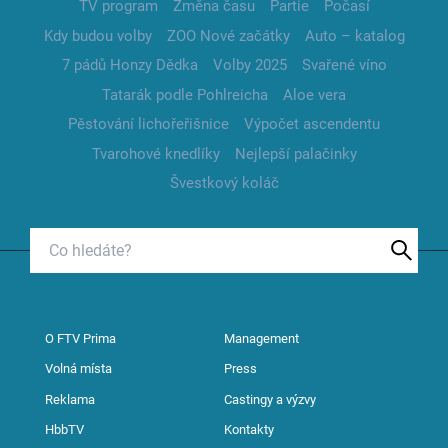
TV program
Změna času
Partie
Počasí
Kdy budou volby
ZOO Nové začátky
Auto – katalog
7 pádů Honzy Dědka
Volby 2025
Svařené víno
Tatarák podle Pohlreicha
Aloe vera
Pěstování lichořeřišnice
Výpočet ascendentu
Tvarohové knedlíky
Nejlepší palačinky
Švestkový koláč
O FTV Prima
Management
Volná místa
Press
Reklama
Castingy a výzvy
HbbTV
Kontakty