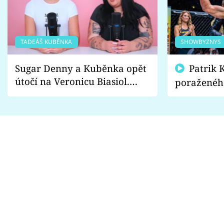
TADEÁŠ KUBĚNKA
SHOWBYZNYS
Sugar Denny a Kuběnka opět
Patrik Kincl se zastal
útočí na Veronicu Biasiol.
poraženéh
Proč je podle nich falešná a
fanoušci n
lže o své nevěře?