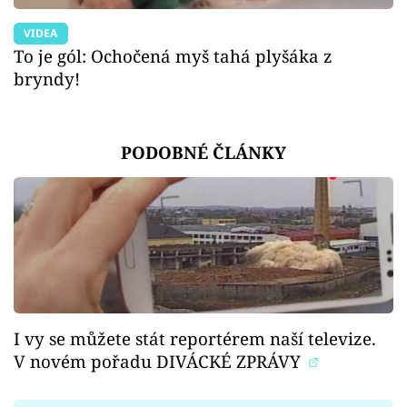
VIDEA
To je gól: Ochočená myš tahá plyšáka z
bryndy!
PODOBNÉ ČLÁNKY
I vy se můžete stát reportérem naší televize.
V novém pořadu DIVÁCKÉ ZPRÁVY