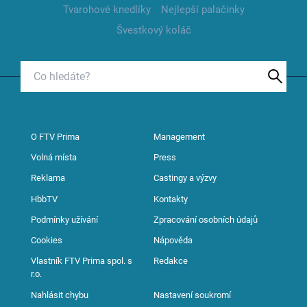
Tvarohové knedlíky
Nejlepší palačinky
Švestkový koláč
O FTV Prima
Management
Volná místa
Press
Reklama
Castingy a výzvy
HbbTV
Kontakty
Podmínky užívání
Zpracování osobních údajů
Cookies
Nápověda
Vlastník FTV Prima spol. s
Redakce
r.o.
Nahlásit chybu
Nastavení soukromí