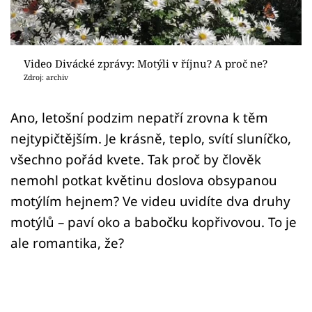
Sex a vztahy
Videa
Video Divácké zprávy: Motýli v říjnu? A proč ne?
Sledujte prima+
Zdroj: archiv
Přihlášení
Ano, letošní podzim nepatří zrovna k těm
nejtypičtějším. Je krásně, teplo, svítí sluníčko,
všechno pořád kvete. Tak proč by člověk
Sledujte nás
nemohl potkat květinu doslova obsypanou
motýlím hejnem? Ve videu uvidíte dva druhy
motýlů – paví oko a babočku kopřivovou. To je
ale romantika, že?