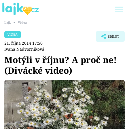
Lajk
■
Videa
Trendy:
KARLOS VÉMOLA
ONLYFANS
VIDEA
SDÍLET
SHOPAHOLICADEL
CLASH OF THE STARS
21. října 2014 17:50
Ivana Nádvorníková
Motýli v říjnu? A proč ne!
(Divácké video)
Témata
Showbyznys
Youtubeři
Virály