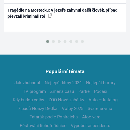
Tragédie na Mostecku: V jezeře zahynul další člověk, případ
převzali kriminalisté
Populární témata
Jak zhubnout
Nejlepší filmy 2024
Nejlepší horory
TV program
Změna času
Partie
Počasí
Kdy budou volby
ZOO Nové začátky
Auto – katalog
7 pádů Honzy Dědka
Volby 2025
Svařené víno
Tatarák podle Pohlreicha
Aloe vera
Pěstování lichořeřišnice
Výpočet ascendentu