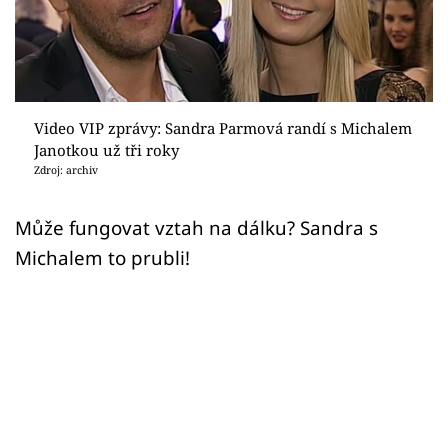
Sex a vztahy
Videa
Sledujte prima+
Video VIP zprávy: Sandra Parmová randí s Michalem
Janotkou už tři roky
Přihlášení
Zdroj: archiv
Může fungovat vztah na dálku? Sandra s
Sledujte nás
Michalem to prubli!