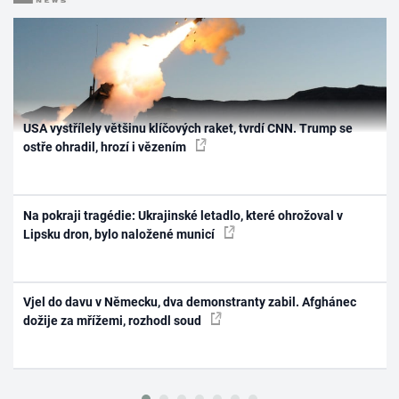
USA vystřílely většinu klíčových raket, tvrdí CNN. Trump se
ostře ohradil, hrozí i vězením
Na pokraji tragédie: Ukrajinské letadlo, které ohrožoval v
Lipsku dron, bylo naložené municí
Vjel do davu v Německu, dva demonstranty zabil. Afghánec
dožije za mřížemi, rozhodl soud