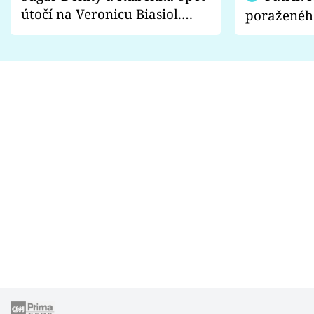
útočí na Veronicu Biasiol.
poraženéh
Proč je podle nich falešná a
fanoušci n
lže o své nevěře?