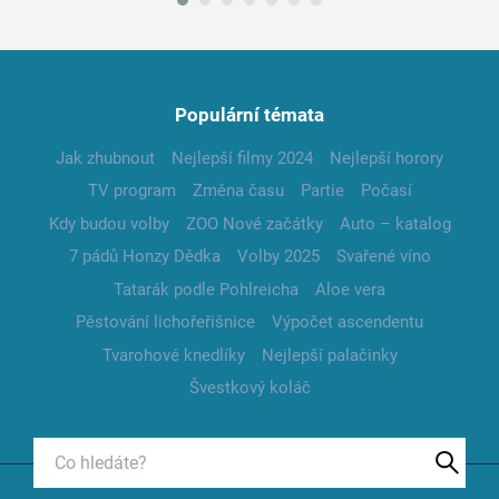
Populární témata
Jak zhubnout
Nejlepší filmy 2024
Nejlepší horory
TV program
Změna času
Partie
Počasí
Kdy budou volby
ZOO Nové začátky
Auto – katalog
7 pádů Honzy Dědka
Volby 2025
Svařené víno
Tatarák podle Pohlreicha
Aloe vera
Pěstování lichořeřišnice
Výpočet ascendentu
Tvarohové knedlíky
Nejlepší palačinky
Švestkový koláč