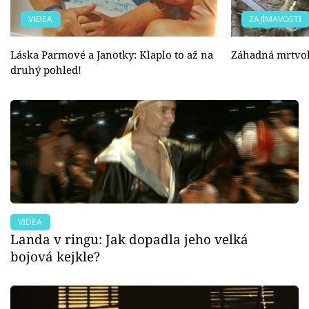
VIDEA
ZAJÍMAVOSTI
Láska Parmové a Janotky: Klaplo to až na
Záhadná mrtvo
druhý pohled!
VIDEA
Landa v ringu: Jak dopadla jeho velká
bojová kejkle?