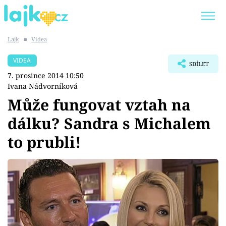
Lajk
■
Videa
Trendy:
KARLOS VÉMOLA
ONLYFANS
VIDEA
SDÍLET
SHOPAHOLICADEL
CLASH OF THE STARS
7. prosince 2014 10:50
Ivana Nádvorníková
Může fungovat vztah na
dálku? Sandra s Michalem
Témata
to prubli!
Showbyznys
Youtubeři
Virály