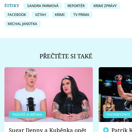
ŠTÍTKY
SANDRA PARMOVÁ
REPORTÉR
KRIMI ZPRÁVY
FACEBOOK
VZTAH
KRIMI
TV PRIMA
MICHAL JANOTKA
PŘEČTĚTE SI TAKÉ
TADEÁŠ KUBĚNKA
SHOWBYZNYS
Sugar Denny a Kuběnka opět
Patrik Kincl se zastal