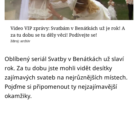
Sex a vztahy
Videa
Video VIP zprávy: Svatbám v Benátkách už je rok! A
Sledujte prima+
za tu dobu se tu děly věci! Podívejte se!
Zdroj: archiv
Přihlášení
Oblíbený seriál Svatby v Benátkách už slaví
rok. Za tu dobu jste mohli vidět desítky
Sledujte nás
zajímavých svateb na nejrůznějších místech.
Pojďme si připomenout ty nejzajímavější
okamžiky.