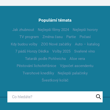
Populární témata
Jak zhubnout
Nejlepší filmy 2024
Nejlepší horory
TV program
Změna času
Partie
Počasí
Kdy budou volby
ZOO Nové začátky
Auto – katalog
7 pádů Honzy Dědka
Volby 2025
Svařené víno
Tatarák podle Pohlreicha
Aloe vera
Pěstování lichořeřišnice
Výpočet ascendentu
Tvarohové knedlíky
Nejlepší palačinky
Švestkový koláč