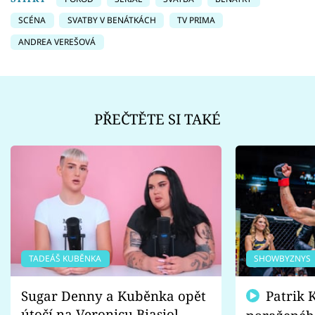
SCÉNA
SVATBY V BENÁTKÁCH
TV PRIMA
ANDREA VEREŠOVÁ
PŘEČTĚTE SI TAKÉ
TADEÁŠ KUBĚNKA
SHOWBYZNYS
Sugar Denny a Kuběnka opět
Patrik Kincl se zastal
útočí na Veronicu Biasiol.