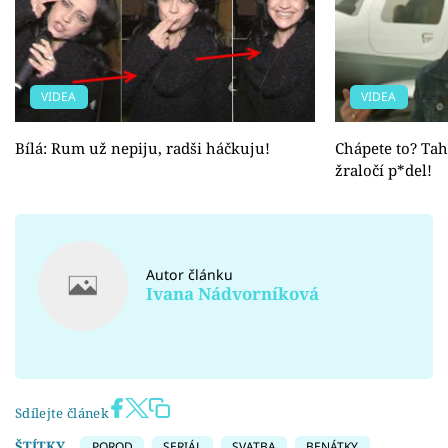
VIDEA
VIDEA
Bílá: Rum už nepiju, radši háčkuju!
Chápete to? Tah
žraločí p*del!
Autor článku
Ivana Nádvorníková
Sdílejte článek
ŠTÍTKY
POROD
SERIÁL
SVATBA
BENÁTKY