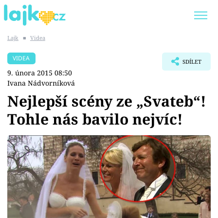
Lajk
■
Videa
Trendy:
KARLOS VÉMOLA
ONLYFANS
VIDEA
SDÍLET
SHOPAHOLICADEL
CLASH OF THE STARS
9. února 2015 08:50
Ivana Nádvorníková
Nejlepší scény ze „Svateb“!
Tohle nás bavilo nejvíc!
Témata
Showbyznys
Youtubeři
Virály