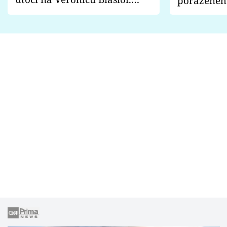
poraženéh
Proč je podle nich falešná a
fanoušci n
lže o své nevěře?