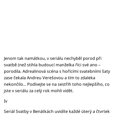
Jenom tak namátkou, v seriálu nechyběl porod při
svatbě (než stihla budoucí manželka říci své ano –
porodila. Adrealinová scéna s hořícími svatebními šaty
zase čekala Andreu Verešovou a tím to zdaleka
nekončilo... Podívejte se na sestřih toho nejlepšího, co
jste v seriálu za celý rok mohli vidět.
Iv
Seriál Svatby v Benátkách uvidíte každé úterý a čtvrtek