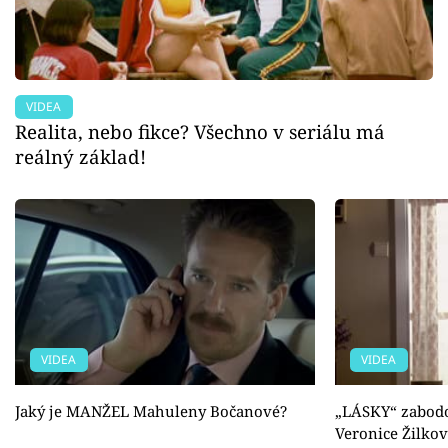
VIDEA
Realita, nebo fikce? Všechno v seriálu má
reálný základ!
VIDEA
VIDEA
Jaký je MANŽEL Mahuleny Bočanové?
„LÁSKY“ zabodov
Veronice Žilkov