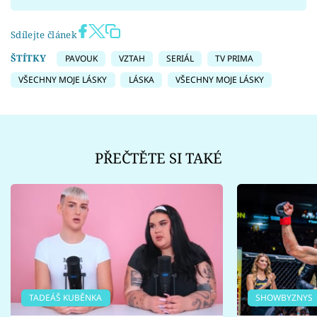
Sdílejte článek
ŠTÍTKY
PAVOUK
VZTAH
SERIÁL
TV PRIMA
VŠECHNY MOJE LÁSKY
LÁSKA
VŠECHNY MOJE LÁSKY
PŘEČTĚTE SI TAKÉ
TADEÁŠ KUBĚNKA
SHOWBYZNYS