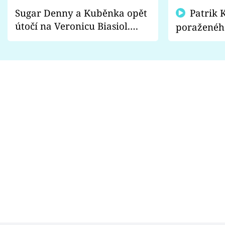
Sugar Denny a Kuběnka opět
Patrik Kincl se zastal
útočí na Veronicu Biasiol.
poraženéh
Proč je podle nich falešná a
fanoušci n
lže o své nevěře?