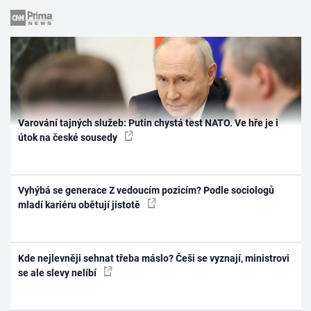
Varování tajných služeb: Putin chystá test NATO. Ve hře je i
útok na české sousedy
Vyhýbá se generace Z vedoucím pozicím? Podle sociologů
mladí kariéru obětují jistotě
Kde nejlevněji sehnat třeba máslo? Češi se vyznají, ministrovi
se ale slevy nelíbí