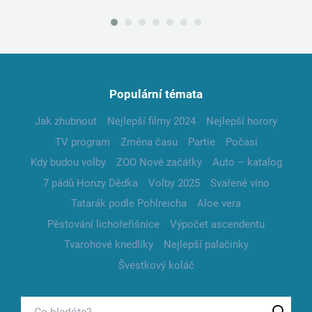
Populární témata
Jak zhubnout
Nejlepší filmy 2024
Nejlepší horory
TV program
Změna času
Partie
Počasí
Kdy budou volby
ZOO Nové začátky
Auto – katalog
7 pádů Honzy Dědka
Volby 2025
Svařené víno
Tatarák podle Pohlreicha
Aloe vera
Pěstování lichořeřišnice
Výpočet ascendentu
Tvarohové knedlíky
Nejlepší palačinky
Švestkový koláč