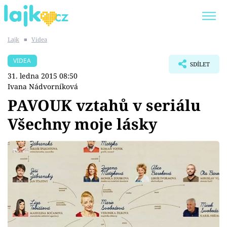
Lajk
■
Videa
Trendy:
KARLOS VÉMOLA
ONLYFANS
VIDEA
SDÍLET
SHOPAHOLICADEL
CLASH OF THE STARS
31. ledna 2015 08:50
Ivana Nádvorníková
PAVOUK vztahů v seriálu
Všechny moje lásky
Témata
Showbyznys
Youtubeři
Virály