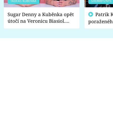
TADEÁŠ KUBĚNKA
SHOWBYZNYS
Sugar Denny a Kuběnka opět
Patrik Kincl se zastal
útočí na Veronicu Biasiol.
poraženéh
Proč je podle nich falešná a
fanoušci n
lže o své nevěře?