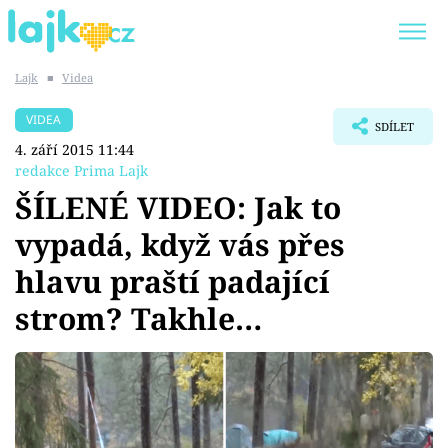
Lajk
■
Videa
Trendy:
KARLOS VÉMOLA
ONLYFANS
VIDEA
SDÍLET
SHOPAHOLICADEL
CLASH OF THE STARS
4. září 2015 11:44
redakce Prima Lajk
ŠÍLENÉ VIDEO: Jak to
vypadá, když vás přes
Témata
hlavu praští padající
Showbyznys
strom? Takhle…
Youtubeři
Virály