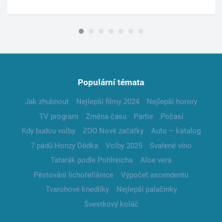
Populární témata
Jak zhubnout
Nejlepší filmy 2024
Nejlepší horory
TV program
Změna času
Partie
Počasí
Kdy budou volby
ZOO Nové začátky
Auto – katalog
7 pádů Honzy Dědka
Volby 2025
Svařené víno
Tatarák podle Pohlreicha
Aloe vera
Pěstování lichořeřišnice
Výpočet ascendentu
Tvarohové knedlíky
Nejlepší palačinky
Švestkový koláč