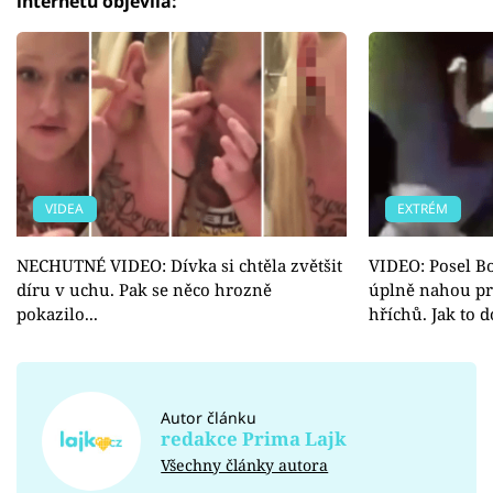
internetu objevila:
VIDEA
EXTRÉM
NECHUTNÉ VIDEO: Dívka si chtěla zvětšit
VIDEO: Posel Bo
díru v uchu. Pak se něco hrozně
úplně nahou pros
pokazilo...
hříchů. Jak to 
Autor článku
redakce Prima Lajk
Všechny články autora