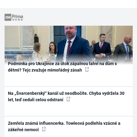
Podmínka pro Ukrajince za útok zápalnou lahví na dům s
dětmi? Tejc zvažuje mimořádný zásah
Na „Švarcenberský“ kanál už neodbočíte. Chyba vydržela 30
let, teď ceduli celou odstraní
Zemřela známá influencerka. Towleová podlehla vzácné a
zákeřné nemoci