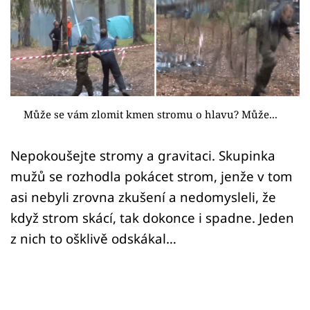
Sex a vztahy
Videa
Sledujte prima+
Přihlášení
Může se vám zlomit kmen stromu o hlavu? Může...
Nepokoušejte stromy a gravitaci. Skupinka
Sledujte nás
mužů se rozhodla pokácet strom, jenže v tom
asi nebyli zrovna zkušení a nedomysleli, že
když strom skácí, tak dokonce i spadne. Jeden
z nich to ošklivě odskákal…