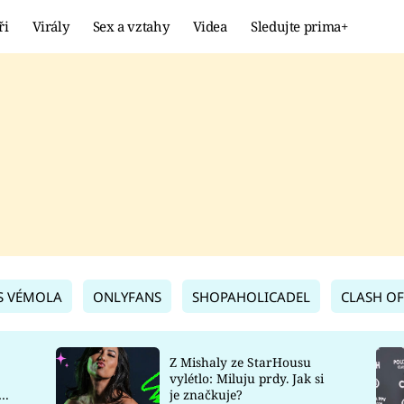
ři
Virály
Sex a vztahy
Videa
Sledujte prima+
Showbyznys
Extrém
VIRÁLY
KURIOZITY
VIDEA
KVÍZY
S VÉMOLA
ONLYFANS
SHOPAHOLICADEL
CLASH OF
Z Mishaly ze StarHousu
vylétlo: Miluju prdy. Jak si
co
je značkuje?