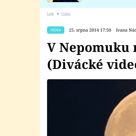
se v Plzni stalo
Lajk
■
Videa
25. srpna 2014 17:50
Ivana Ná
VIDEA
V Nepomuku m
(Divácké vide