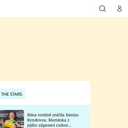
Vyhledávání
Můj 
Prima+
CNN Prima News
Prima Fresh
Prima Living
Prima Zoom
 THE STARS
Prima Lajk
Mína totálně zničila Denisu
Ryndovou. Maminka z
Sledujte nás
jejího zápasení radost