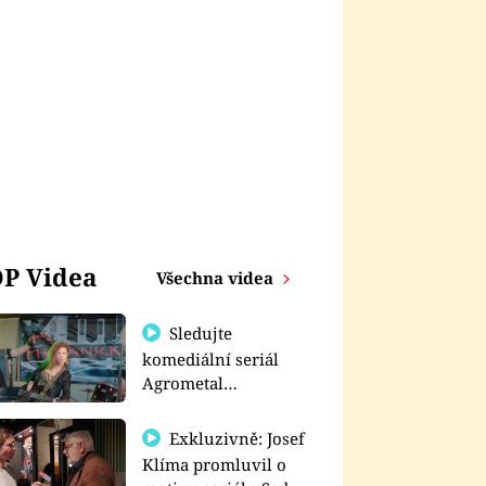
P Videa
Všechna videa
Sledujte
komediální seriál
Agrometal
exkluzivně na
prima+
Exkluzivně: Josef
Klíma promluvil o