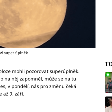
lný super úplněk
TO
obloze mohli pozorovat superúplněk.
bo na něj zapomněl, může se na tu
es, v pondělí, nás pro změnu čeká
až 9. září.