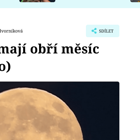
dvorníková
SDÍLET
ají obří měsíc
o)