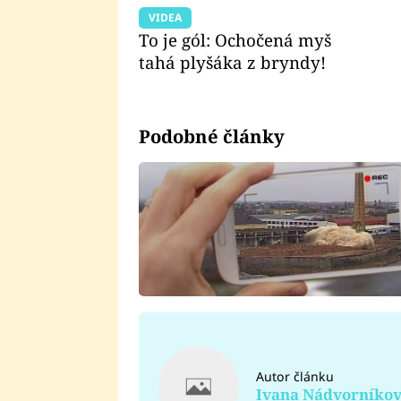
VIDEA
To je gól: Ochočená myš
tahá plyšáka z bryndy!
Podobné články
Autor článku
Ivana Nádvorníko