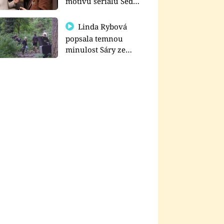
motivu seriálu Sedm
schodů k moci
Linda Rybová
popsala temnou
minulost Sáry ze
seriálu Zákony vlka