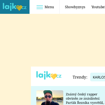
Menu
Showbyznys
Youtube
Youtuberky
Youtubeři
SHOPAHOLICADEL
FATTYPILLOW
ANNA ŠULC
FREESCOOT
SUGAR DENNY
ADAM KAJUMI
LADUŠKA
TADEÁŠ KUBĚNKA
DOMINIKA
DATEL
Trendy:
KARLO
MYSLIVCOVÁ
Známý český rapper
obviněn ze znásilnění:
Parťák Řezníka vysvětlil, 