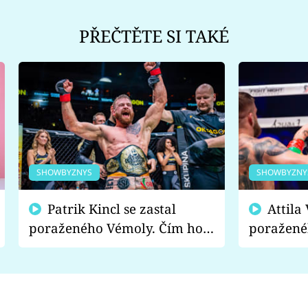
PŘEČTĚTE SI TAKÉ
SHOWBYZNYS
SHOWBYZNY
Patrik Kincl se zastal
Attila Végh podpořil
poraženého Vémoly. Čím ho
poražené
fanoušci naštvali?
chce radě
s vítězem