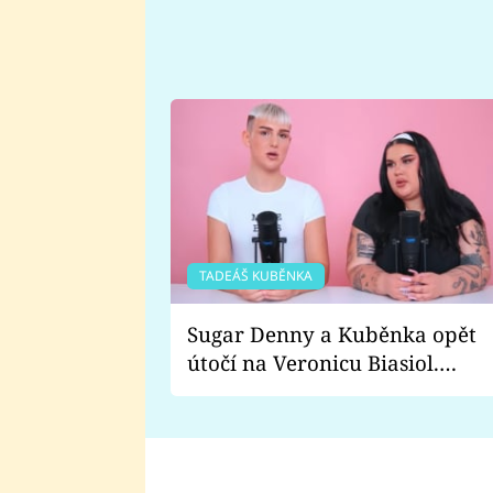
TADEÁŠ KUBĚNKA
Sugar Denny a Kuběnka opět
útočí na Veronicu Biasiol.
Proč je podle nich falešná a
lže o své nevěře?