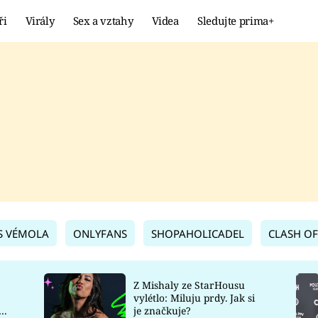
ři
Virály
Sex a vztahy
Videa
Sledujte prima+
Showbyznys
Extrém
VIRÁLY
KURIOZITY
VIDEA
KVÍZY
S VÉMOLA
ONLYFANS
SHOPAHOLICADEL
CLASH OF
Z Mishaly ze StarHousu
vylétlo: Miluju prdy. Jak si
co
je značkuje?