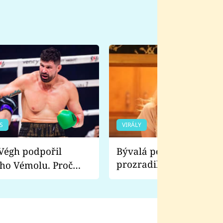
S
VIRÁLY
Bývalá pornoherečka
prozradila, co ji šokova
ho Vémolu. Proč
natáčení Euforie. Vážně
ji zápasit s ním než
bylo drsnější než hanba
 Kinclem?
filmy?