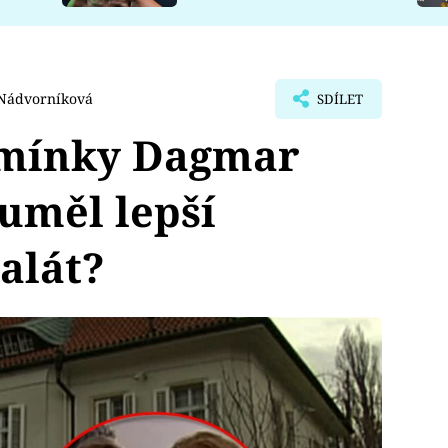
 Nádvorníková
SDÍLET
omínky Dagmar
uměl lepší
alát?