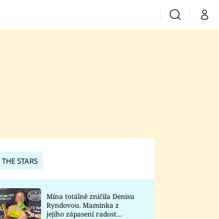
Vyhledávání
Můj 
Prima+
CNN Prima News
Prima Fresh
Prima Living
Prima Zoom
 THE STARS
Prima Lajk
Mína totálně zničila Denisu
Ryndovou. Maminka z
Sledujte nás
jejího zápasení radost