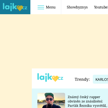
Menu
Showbyznys
Youtube
Youtuberky
Youtubeři
SHOPAHOLICADEL
FATTYPILLOW
ANNA ŠULC
FREESCOOT
SUGAR DENNY
ADAM KAJUMI
LADUŠKA
TADEÁŠ KUBĚNKA
DOMINIKA
DATEL
Trendy:
KARLO
MYSLIVCOVÁ
Známý český rapper
obviněn ze znásilnění:
Parťák Řezníka vysvětlil, 