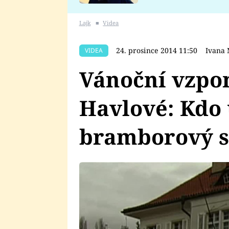
se v Plzni stalo
Lajk
■
Videa
24. prosince 2014 11:50
Ivana
VIDEA
Vánoční vzp
Havlové: Kdo 
bramborový s