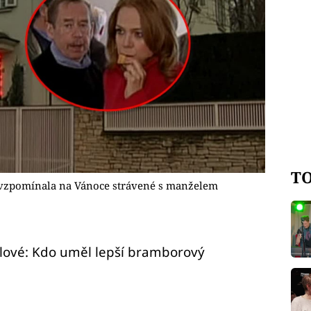
TO
avzpomínala na Vánoce strávené s manželem
ové: Kdo uměl lepší bramborový