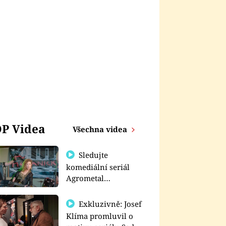
P Videa
Všechna videa
Sledujte
komediální seriál
Agrometal
exkluzivně na
prima+
Exkluzivně: Josef
Klíma promluvil o