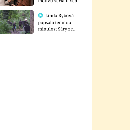
motivu seriálu Sedm
schodů k moci
Linda Rybová
popsala temnou
minulost Sáry ze
seriálu Zákony vlka