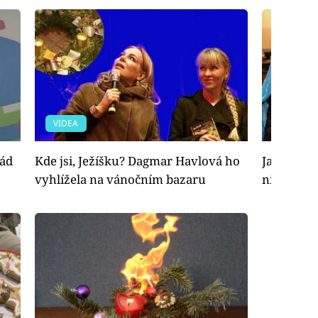
VIDEA
VIDEA
řád
Kde jsi, Ježíšku? Dagmar Havlová ho
Jana Krat
vyhlížela na vánočním bazaru
nikdo jí 