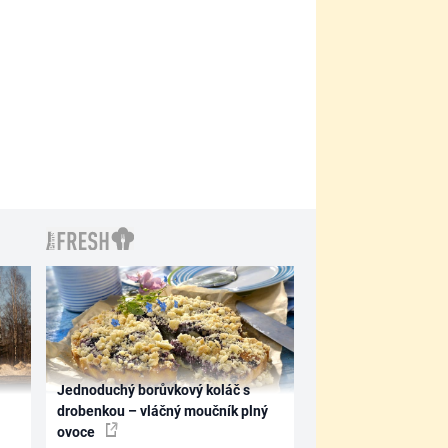
Jednoduchý borůvkový koláč s
drobenkou – vláčný moučník plný
ovoce