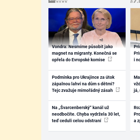
Vondra: Nesmíme působit jako
Pri
magnet na migranty. Konečná se
Pri
opřela do Evropské komise
i n
Podmínka pro Ukrajince za útok
Ma
zápalnou lahví na dům s dětmi?
vž
Tejc zvažuje mimořádný zásah
já,
Na „Švarcenberský“ kanál už
Ro
neodbočíte. Chyba vydržela 30 let,
Pr
teď ceduli celou odstraní
a 