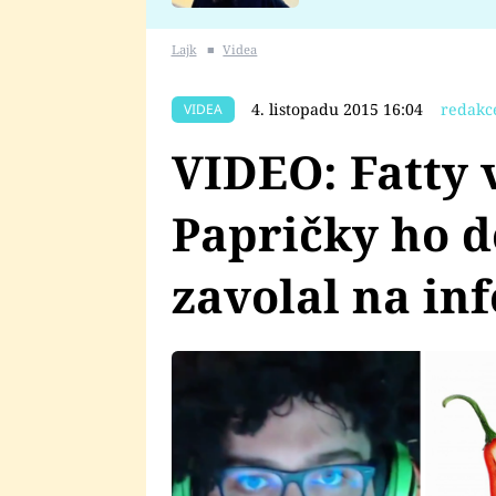
se v Plzni stalo
Lajk
■
Videa
4. listopadu 2015 16:04
redakc
VIDEA
VIDEO: Fatty v
Papričky ho d
zavolal na in