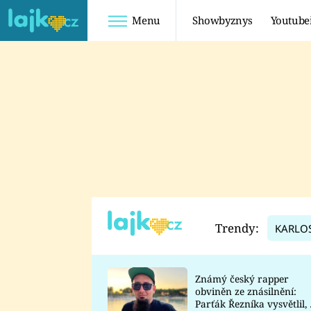
Menu
Showbyznys
Youtube
Youtuberky
Youtubeři
SHOPAHOLICADEL
FATTYPILLOW
ANNA ŠULC
FREESCOOT
SUGAR DENNY
ADAM KAJUMI
LADUŠKA
TADEÁŠ KUBĚNKA
DOMINIKA
DATEL
Trendy:
KARLO
MYSLIVCOVÁ
Známý český rapper
obviněn ze znásilnění:
Parťák Řezníka vysvětlil, 