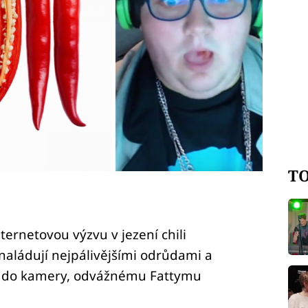
TO
nternetovou výzvu v jezení chili
 naládují nejpálivějšími odrůdami a
u do kamery, odvážnému Fattymu