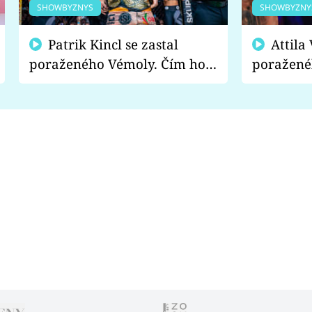
SHOWBYZNYS
SHOWBYZNY
Patrik Kincl se zastal
Attila Végh podpořil
poraženého Vémoly. Čím ho
poražené
fanoušci naštvali?
chce radě
s vítězem