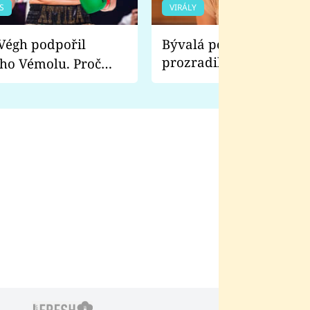
S
VIRÁLY
Bývalá pornoherečka
prozradila, co ji šokova
ho Vémolu. Proč
natáčení Euforie. Vážně
ji zápasit s ním než
bylo drsnější než hanba
 Kinclem?
filmy?