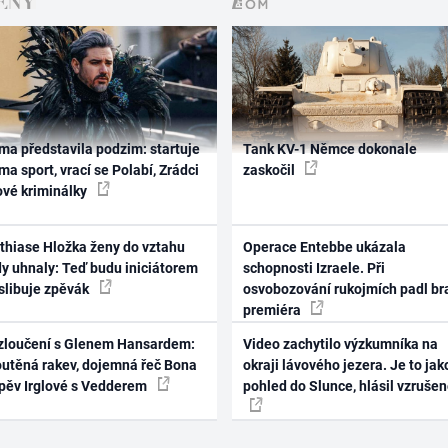
ma představila podzim: startuje
Tank KV-1 Němce dokonale
ma sport, vrací se Polabí, Zrádci
zaskočil
ové kriminálky
thiase Hložka ženy do vztahu
Operace Entebbe ukázala
dy uhnaly: Teď budu iniciátorem
schopnosti Izraele. Při
 slibuje zpěvák
osvobozování rukojmích padl br
premiéra
zloučení s Glenem Hansardem:
Video zachytilo výzkumníka na
outěná rakev, dojemná řeč Bona
okraji lávového jezera. Je to jak
zpěv Irglové s Vedderem
pohled do Slunce, hlásil vzruše