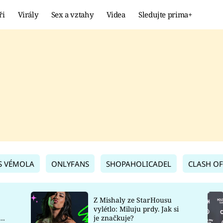
ři
Virály
Sex a vztahy
Videa
Sledujte prima+
Showbyznys
Extrém
VIRÁLY
KURIOZITY
VIDEA
KVÍZY
S VÉMOLA
ONLYFANS
SHOPAHOLICADEL
CLASH OF
Z Mishaly ze StarHousu
vylétlo: Miluju prdy. Jak si
co
je značkuje?