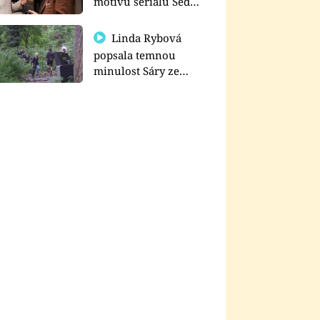
motivu seriálu Sedm
schodů k moci
Linda Rybová
popsala temnou
minulost Sáry ze
seriálu Zákony vlka