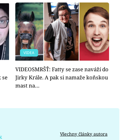
VIDEA
VIDEOSMRŠŤ: Fatty se zase naváží do
 se
Jirky Krále. A pak si namaže koňskou
mast na…
Všechny články autora
k