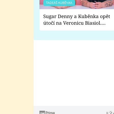
TADEÁŠ KUBĚNKA
Sugar Denny a Kuběnka opět
útočí na Veronicu Biasiol.
Proč je podle nich falešná a
lže o své nevěře?