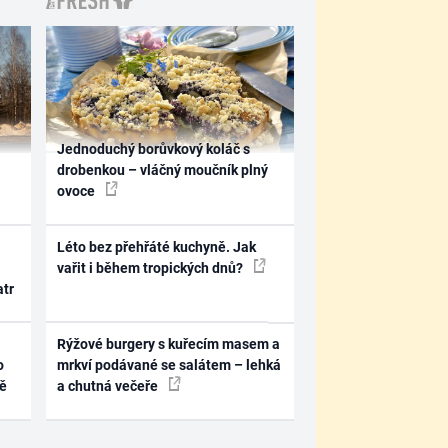
Jednoduchý borůvkový koláč s
drobenkou – vláčný moučník plný
ovoce
Léto bez přehřáté kuchyně. Jak
vařit i během tropických dnů?
atr
Rýžové burgery s kuřecím masem a
o
mrkví podávané se salátem – lehká
ně
a chutná večeře