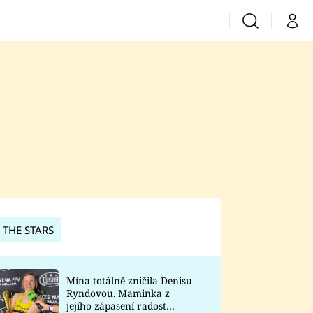
Vyhledávání
Můj 
Prima+
CNN Prima News
Prima Fresh
Prima Living
Prima Zoom
 THE STARS
Prima Lajk
Mína totálně zničila Denisu
Ryndovou. Maminka z
Sledujte nás
jejího zápasení radost