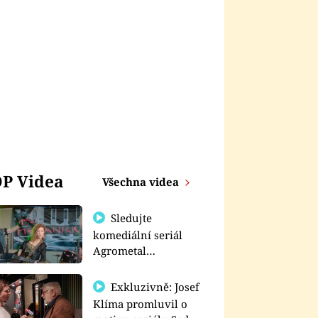
P Videa
Všechna videa
Sledujte
komediální seriál
Agrometal
exkluzivně na
prima+
Exkluzivně: Josef
Klíma promluvil o