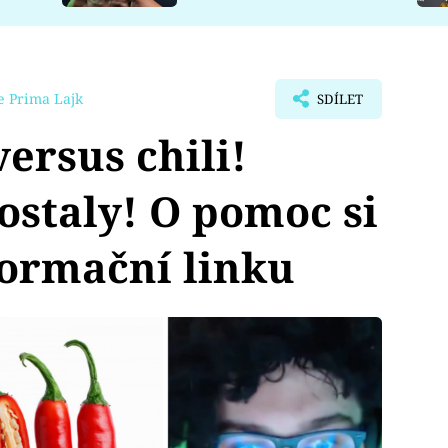
e Prima Lajk
SDÍLET
ersus chili!
ostaly! O pomoc si
formační linku