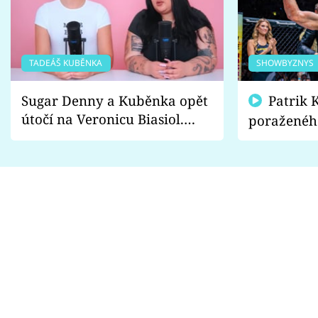
TADEÁŠ KUBĚNKA
SHOWBYZNYS
Sugar Denny a Kuběnka opět
Patrik Kincl se zastal
útočí na Veronicu Biasiol.
poraženéh
Proč je podle nich falešná a
fanoušci n
lže o své nevěře?