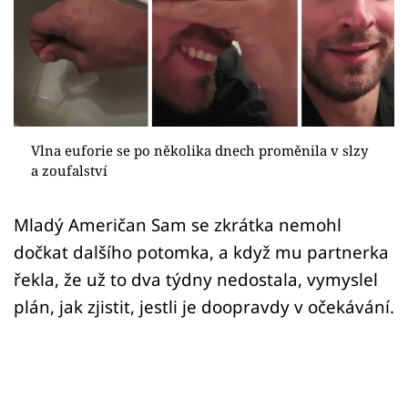
Sex a vztahy
Videa
Sledujte prima+
Přihlášení
Vlna euforie se po několika dnech proměnila v slzy
a zoufalství
Sledujte nás
Mladý Američan Sam se zkrátka nemohl
dočkat dalšího potomka, a když mu partnerka
řekla, že už to dva týdny nedostala, vymyslel
plán, jak zjistit, jestli je doopravdy v očekávání.