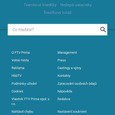
Tvarohové knedlíky
Nejlepší palačinky
Švestkový koláč
O FTV Prima
Management
Volná místa
Press
Reklama
Castingy a výzvy
HbbTV
Kontakty
Podmínky užívání
Zpracování osobních údajů
Cookies
Nápověda
Vlastník FTV Prima spol. s
Redakce
r.o.
Nahlásit chybu
Nastavení soukromí