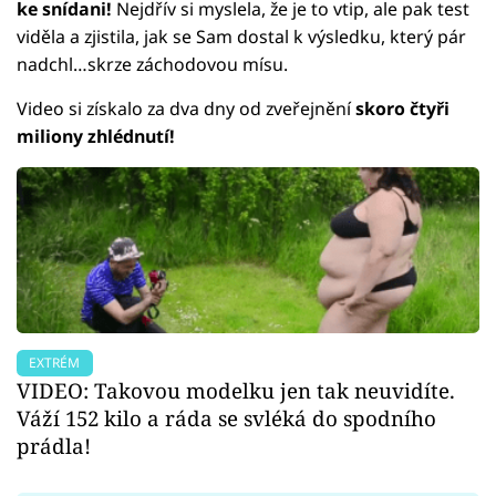
ke snídani!
Nejdřív si myslela, že je to vtip, ale pak test
viděla a zjistila, jak se Sam dostal k výsledku, který pár
nadchl…skrze záchodovou mísu.
Video si získalo za dva dny od zveřejnění
skoro čtyři
miliony zhlédnutí!
EXTRÉM
VIDEO: Takovou modelku jen tak neuvidíte.
Váží 152 kilo a ráda se svléká do spodního
prádla!