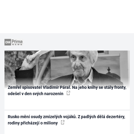
Zemřel spisovatel Vladimír Páral. Na jeho knihy se stály fronty,
odešel v den svých narozenin
Rusko mění osudy zmizelých vojáků. Z padlých dělá dezertéry,
rodiny přicházejí o miliony