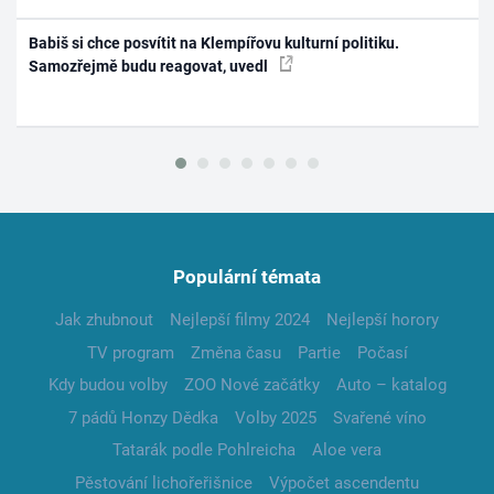
Babiš si chce posvítit na Klempířovu kulturní politiku.
Samozřejmě budu reagovat, uvedl
Populární témata
Jak zhubnout
Nejlepší filmy 2024
Nejlepší horory
TV program
Změna času
Partie
Počasí
Kdy budou volby
ZOO Nové začátky
Auto – katalog
7 pádů Honzy Dědka
Volby 2025
Svařené víno
Tatarák podle Pohlreicha
Aloe vera
Pěstování lichořeřišnice
Výpočet ascendentu