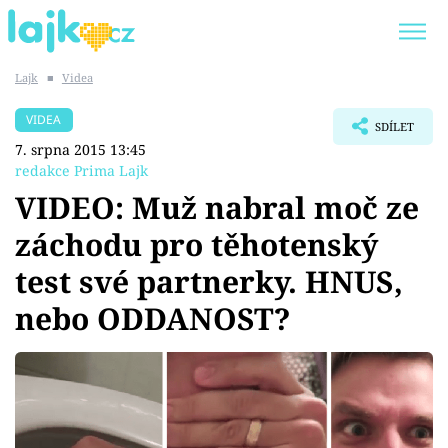
Lajk
■
Videa
Trendy:
KARLOS VÉMOLA
ONLYFANS
VIDEA
SDÍLET
SHOPAHOLICADEL
CLASH OF THE STARS
7. srpna 2015 13:45
redakce Prima Lajk
VIDEO: Muž nabral moč ze
záchodu pro těhotenský
Témata
test své partnerky. HNUS,
Showbyznys
nebo ODDANOST?
Youtubeři
Virály