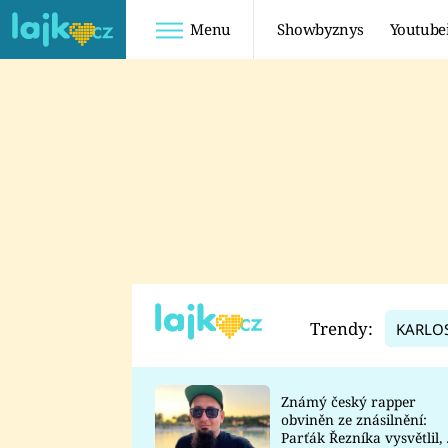
Menu
Showbyznys
Youtube
Youtuberky
Youtubeři
SHOPAHOLICADEL
FATTYPILLOW
ANNA ŠULC
FREESCOOT
SUGAR DENNY
ADAM KAJUMI
LADUŠKA
TADEÁŠ KUBĚNKA
DOMINIKA
DATEL
Trendy:
KARLO
MYSLIVCOVÁ
Známý český rapper
obviněn ze znásilnění:
Parťák Řezníka vysvětlil, 