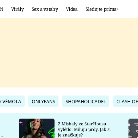
ři
Virály
Sex a vztahy
Videa
Sledujte prima+
Showbyznys
Extrém
VIRÁLY
KURIOZITY
VIDEA
KVÍZY
S VÉMOLA
ONLYFANS
SHOPAHOLICADEL
CLASH OF
Z Mishaly ze StarHousu
vylétlo: Miluju prdy. Jak si
co
je značkuje?