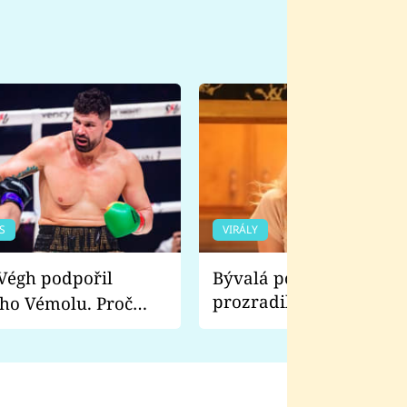
S
VIRÁLY
Bývalá pornoherečka
prozradila, co ji šokova
ho Vémolu. Proč
natáčení Euforie. Vážně
ji zápasit s ním než
bylo drsnější než hanba
 Kinclem?
filmy?