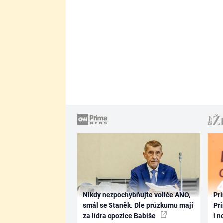
Nikdy nezpochybňujte voliče ANO,
Pri
smál se Staněk. Dle průzkumu mají
Pri
za lídra opozice Babiše
i n