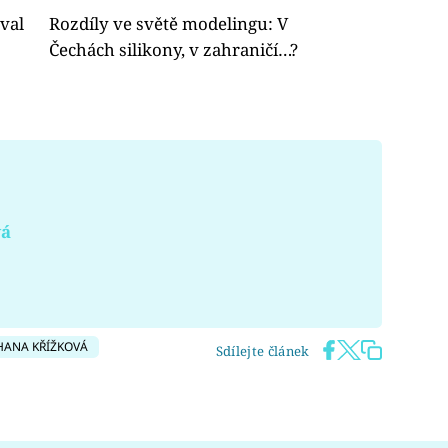
val
Rozdíly ve světě modelingu: V
Čechách silikony, v zahraničí…?
vá
HANA KŘÍŽKOVÁ
Sdílejte článek