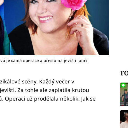
á je samá operace a přesto na jevišti tančí
TO
uzikálové scény. Každý večer v
evišti. Za tohle ale zaplatila krutou
Operací už prodělala několik. Jak se