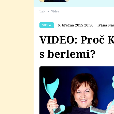
se v Plzni stalo
Lajk
■
Videa
6. března 2015 20:50
Ivana Ná
VIDEA
VIDEO: Proč 
s berlemi?