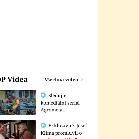
P Videa
Všechna videa
Sledujte
komediální seriál
Agrometal
exkluzivně na
prima+
Exkluzivně: Josef
Klíma promluvil o