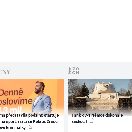
ma představila podzim: startuje
Tank KV-1 Němce dokonale
ma sport, vrací se Polabí, Zrádci
zaskočil
ové kriminálky