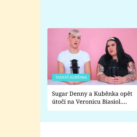
TADEÁŠ KUBĚNKA
Sugar Denny a Kuběnka opět
útočí na Veronicu Biasiol.
Proč je podle nich falešná a
lže o své nevěře?