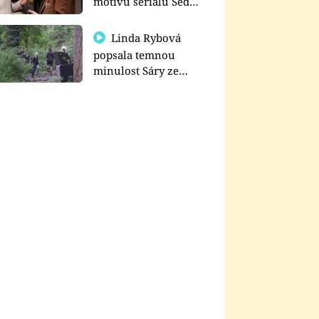
motivu seriálu Sedm
schodů k moci
Linda Rybová
popsala temnou
minulost Sáry ze
seriálu Zákony vlka