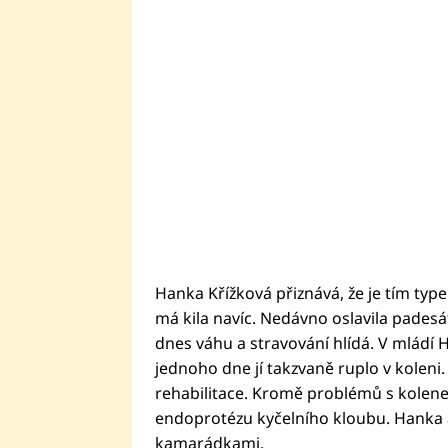
Hanka Křížková přiznává, že je tím type
má kila navíc. Nedávno oslavila padesá
dnes váhu a stravování hlídá. V mládí 
jednoho dne jí takzvaně ruplo v kolen
rehabilitace. Kromě problémů s kolen
endoprotézu kyčelního kloubu. Hanka a 
kamarádkami.