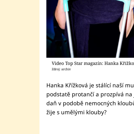
Video Top Star magazín: Hanka Křížkov
Zdroj: archiv
Hanka Křížková je stálící naší m
podstatě protančí a prozpívá na j
daň v podobě nemocných kloubů. 
žije s umělými klouby?