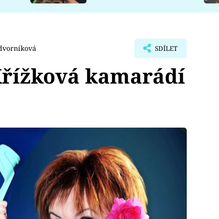
dvorníková
SDÍLET
Křížková kamarádí