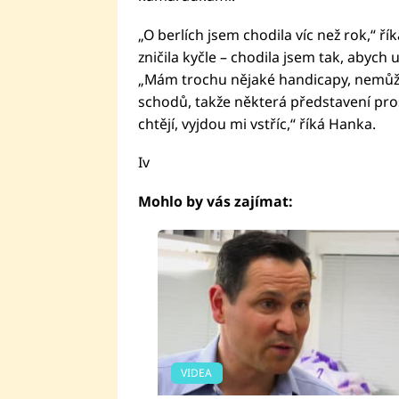
„O berlích jsem chodila víc než rok,“ ř
zničila kyčle – chodila jsem tak, abych
„Mám trochu nějaké handicapy, nemůžu
schodů, takže některá představení pr
chtějí, vyjdou mi vstříc,“ říká Hanka.
Iv
Mohlo by vás zajímat:
VIDEA