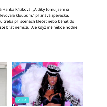
íká Hanka Křížková. „A díky tomu jsem si
 ulevovala kloubům,“ přiznává zpěvačka.
 třeba při scénách klečet nebo běhat do
ostě brát nemůžu. Ale když mě někde hodně
VIDEA