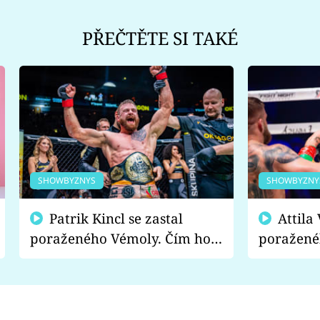
PŘEČTĚTE SI TAKÉ
SHOWBYZNYS
SHOWBYZNY
Patrik Kincl se zastal
Attila Végh podpořil
poraženého Vémoly. Čím ho
poražené
fanoušci naštvali?
chce radě
s vítězem