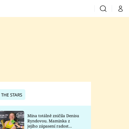
Vyhledávání
Můj 
Prima+
CNN Prima News
Prima Fresh
Prima Living
Prima Zoom
 THE STARS
Prima Lajk
Mína totálně zničila Denisu
Ryndovou. Maminka z
Sledujte nás
jejího zápasení radost