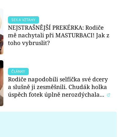
SEX A VZTAHY
NEJSTRAŠNĚJŠÍ PREKÉRKA: Rodiče
mě nachytali při MASTURBACI! Jak z
toho vybruslit?
ČLÁNKY
Rodiče napodobili selfíčka své dcery
a slušně ji zesměšnili. Chudák holka
úspěch fotek úplně nerozdýchala...