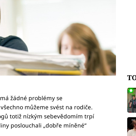
TO
emá žádné problémy se
o všechno můžeme svést na rodiče.
ogů totiž nízkým sebevědomím trpí
rodiny poslouchali „dobře míněné“