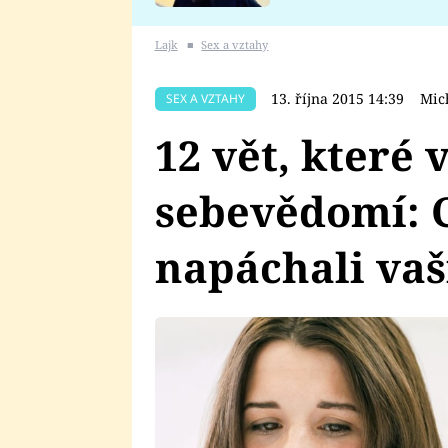
se v Plzni stalo
Lajk
■
Sex a vztahy
13. října 2015 14:39
Mic
SEX A VZTAHY
12 vět, které 
sebevědomí: 
napáchali va