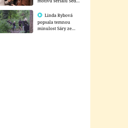
motivu seriálu Sedm
schodů k moci
Linda Rybová
popsala temnou
minulost Sáry ze
seriálu Zákony vlka