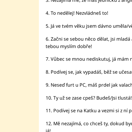
3. Nezajímá mě, že máš jedničku z anglič
4. To nedělej! Nezvládneš to!
5. Já ve tvém věku jsem dávno uměla/v
6. Začni se sebou něco dělat, jsi mladá 
tebou myslím dobře!
7. Vůbec se mnou nediskutuj, já mám na
8. Podívej se, jak vypadáš, běž se učesa
9. Neseď furt u PC, máš prdel jak valac
10. Ty už se zase cpeš? Budeš/Jsi tlustá!
11. Podívej se na Katku a vezmi si z ní p
12. Mě nezajímá, co chceš ty, dokud by
já!