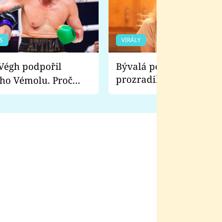
S
VIRÁLY
Bývalá pornoherečka
prozradila, co ji šokova
ho Vémolu. Proč
natáčení Euforie. Vážně
ji zápasit s ním než
bylo drsnější než hanba
 Kinclem?
filmy?