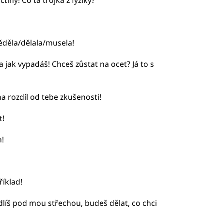
tiny! Co ta trojka z fyziky?
ěděla/dělala/musela!
a jak vypadáš! Chceš zůstat na ocet? Já to s
 rozdíl od tebe zkušenosti!
t!
h!
říklad!
dlíš pod mou střechou, budeš dělat, co chci