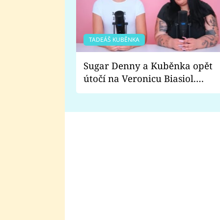
TADEÁŠ KUBĚNKA
Sugar Denny a Kuběnka opět
útočí na Veronicu Biasiol.
Proč je podle nich falešná a
lže o své nevěře?