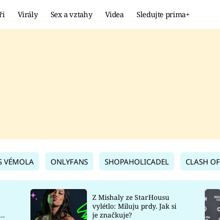
ři
Virály
Sex a vztahy
Videa
Sledujte prima+
Showbyznys
Extrém
VIRÁLY
KURIOZITY
VIDEA
KVÍZY
S VÉMOLA
ONLYFANS
SHOPAHOLICADEL
CLASH OF
Z Mishaly ze StarHousu
vylétlo: Miluju prdy. Jak si
co
je značkuje?