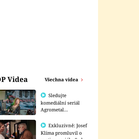
P Videa
Všechna videa
Sledujte
komediální seriál
Agrometal
exkluzivně na
prima+
Exkluzivně: Josef
Klíma promluvil o