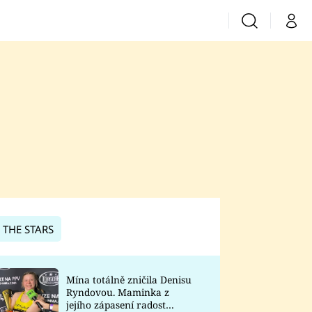
Vyhledávání
Můj 
Prima+
CNN Prima News
Prima Fresh
Prima Living
Prima Zoom
 THE STARS
Prima Lajk
Mína totálně zničila Denisu
Ryndovou. Maminka z
Sledujte nás
jejího zápasení radost