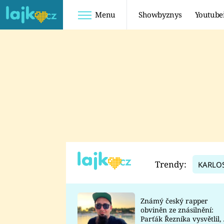
Menu
Showbyznys
Youtube
Youtuberky
Youtubeři
SHOPAHOLICADEL
FATTYPILLOW
ANNA ŠULC
FREESCOOT
SUGAR DENNY
ADAM KAJUMI
LADUŠKA
TADEÁŠ KUBĚNKA
DOMINIKA
DATEL
Trendy:
KARLO
MYSLIVCOVÁ
Známý český rapper
obviněn ze znásilnění:
Parťák Řezníka vysvětlil, 