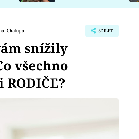
hal Chalupa
SDÍLET
vám snížily
Co všechno
ši RODIČE?