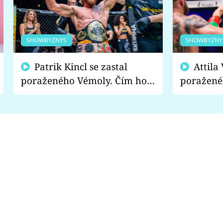
SHOWBYZNYS
SHOWBYZNY
Patrik Kincl se zastal
Attila Végh podpořil
poraženého Vémoly. Čím ho
poražené
fanoušci naštvali?
chce radě
s vítězem